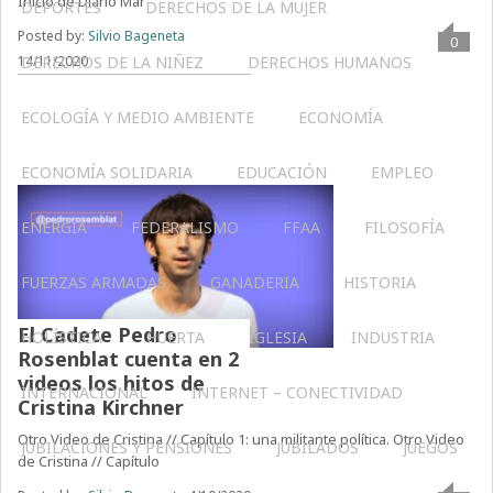
Inicio de Diario Mar
DEPORTES
DERECHOS DE LA MUJER
Posted by:
Silvio Bageneta
0
DERECHOS DE LA NIÑEZ
DERECHOS HUMANOS
14/11/2020
ECOLOGÍA Y MEDIO AMBIENTE
ECONOMÍA
ECONOMÍA SOLIDARIA
EDUCACIÓN
EMPLEO
ENERGÍA
FEDERALISMO
FFAA
FILOSOFÍA
FUERZAS ARMADAS
GANADERIA
HISTORIA
El Cadete Pedro
HOLÍSTICA
HUERTA
IGLESIA
INDUSTRIA
Rosenblat cuenta en 2
videos los hitos de
INTERNACIONAL
INTERNET – CONECTIVIDAD
Cristina Kirchner
Otro Video de Cristina // Capítulo 1: una militante política. Otro Video
JUBILACIONES Y PENSIONES
JUBILADOS
JUEGOS
de Cristina // Capítulo