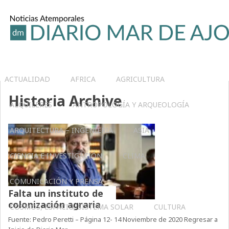
ACTUALIDAD
AFRICA
AGRICULTURA
Historia Archive
ALQUILERES
ANTROPOLOGÍA Y ARQUEOLOGÍA
ARQUITECTURA – INGENIERIA
ASIA
CIENCIA E INVESTIGACIÓN
CLIMA
COMUNICACIÓN Y PRENSA
Falta un instituto de
colonización agraria
COSMOS, ESPACIO, SISTEMA SOLAR
CULTURA
Fuente: Pedro Peretti – Página 12- 14 Noviembre de 2020 Regresar a