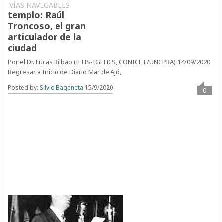
Un cura más allá del
VÍAS NAVEGABLES
templo: Raúl
Troncoso, el gran
articulador de la
ciudad
Por el Dr. Lucas Bilbao (IEHS-IGEHCS, CONICET/UNCPBA) 14/09/2020
Regresar a Inicio de Diario Mar de Ajó,
Posted by:
Silvio Bageneta
15/9/2020
0