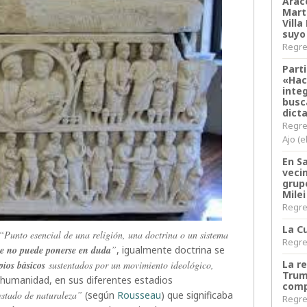
Arace
Martí
Villa
suyo
Regres
Parti
«Hac
inte
busc
dict
Regre
Ajo (e
En S
veci
grup
Milei
Regres
La Cu
“Punto esencial de una religión, una doctrina o un sistema
Regres
que no puede ponerse en duda
”
, igualmente doctrina se
La r
pios básicos
sustentados por un movimiento ideológico,
Trum
 humanidad, en sus diferentes estadios
comp
estado de naturaleza”
(según
Rousseau
) que significaba
Regres