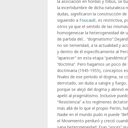
la asociación en hordas y tribus, se
la incertidumbre de dicha naturaleza no 
dudas, significaron la construcción de 
siguiendo a
Foucault
, es restrictiva,
otros ya que el sentido de las mismas
homogeneizar la heterogeneidad de un
de partida del… “dogmatismo”.Dejando 
no sin temeridad, a la actualidad y a
y dentro de él específicamente al Pe
“aparecer” en esta etapa “pandémica”
“doctrina”. Pero hagamos un poco de 
doctrinaria (1945-1955), conceptos e
finales de ese período el dogma, se c
derrotado, sin duda a sangre y fuego,
porque se alejó del dogma y abrevó en
apeló al pragmátismo. Inclusive puedo
“Resistencia” a los regímenes dictator
más allá de lo que el propio Perón, hu
Nadie en el mundo pudo ni puede “defi
el Movimiento perduró y creció cuand
sana heterogeneidad. Esas “voces” q