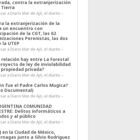
rada, contra la extranjerización
 Tierra
ar a Diario Mar de Ajó, el diarito –
a la extranjerización de la
ra un encuentro con
cipación de la CGT, las 62
nizaciones Peronistas, las dos
y la UTEP
ar a Diario Mar de Ajó, el diarito –
 relación hay entre La Forestal
proyecto de ley de inviolabilidad
a propiedad privada?
ar a Diario Mar de Ajó, el diarito –
én fue el Padre Carlos Mugica?
eo Documental)
ar a Diario Mar de Ajó, el diarito –
ARGENTINA COMUNIDAD
ESTRE: Delitos informáticos a
ados y al público
ar a Diario Mar de Ajó, el diarito –
J en la Ciudad de México,
rnagas junto a Silvio Rodriguez