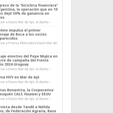
greso de la “bicicleta financiera”
rgentina, la operación que en 10
s dejó 50% de ganancia en
res
ar a Diario Mar de Ajó, el diarito –
elme impulsa el primer
naje de Boca a los socios
parecidos
sar a Prensa Alternativa Diario Mar de
l
aje emotivo del Pepe Mujica en
ierre de campaña del Frente
io 2024 Uruguay
ar a Diario Mar de Ajó, el diarito –
lima HOY en Mar de Ajó
ar a Diario Mar de Ajó, el diarito –
itas Bonavitta, la Cooperativa
euquén CALF, Huawei y EEUU
ar a Diario Mar de Ajó, el diarito –
evista desde Tandil a Nélida
no, de Federación Agraria, Base