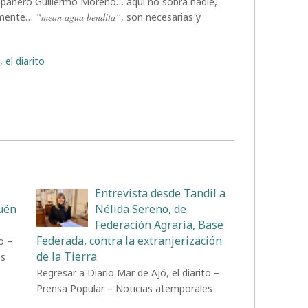
pañero Guillermo Moreno… aquí no sobra nadie,
namente…
“mean agua bendita”
, son necesarias y
 el diarito
Entrevista desde Tandil a
uén
Nélida Sereno, de
Federación Agraria, Base
Federada, contra la extranjerización
o –
de la Tierra
es
Regresar a Diario Mar de Ajó, el diarito –
Prensa Popular – Noticias atemporales