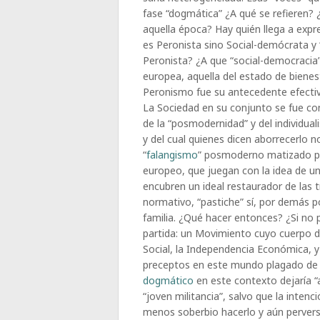
fase “dogmática” ¿A qué se refieren?
aquella época? Hay quién llega a expr
es Peronista sino Social-demócrata 
Peronista? ¿A que “social-democracia”
europea, aquella del estado de bienesta
Peronismo fue su antecedente efectiv
La Sociedad en su conjunto se fue co
de la “posmodernidad” y del individ
y del cual quienes dicen aborrecerlo
“
falangismo
” posmoderno matizado po
europeo, que juegan con la idea de un
encubren un ideal restaurador de las 
normativo, “pastiche” sí, por demás p
familia. ¿Qué hacer entonces? ¿Si no
partida: un Movimiento cuyo cuerpo de
Social, la Independencia Económica, 
preceptos en este mundo plagado de 
dogmático
en este contexto dejaría 
“joven militancia”, salvo que la intenc
menos soberbio hacerlo y aún perverso