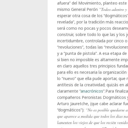
afuera” del Movimiento, planteo este
mismo General Perón
“Todos adentro y
esperar otra cosa de los “dogmáticos
revelada”, por la tradición más reacci
será como no pocas y pocos deseamos
construir, sobre todo lo que las y lo
incertidumbre, controlada por cinco o
“revoluciones”, todas las “revolucion
y a “punta de pistola”. A esa etapa de
si bien no imposible es altamente im
en claro aquellos tres principios fund
para ello es necesaria la organización
lo “nuevo” que ella pude aportar, que
antítesis de la creatividad; quizás e
claramente “
anacrónicos
”.Para finali
compañeros Peronistas Dogmáticos y 
Arturo Jauretche, (que cabe aclarar f
“dogmáticos”):
“No es posible quedarse a
que aparece a medida que todos los días na
lamenten los viejos de que los recién venido