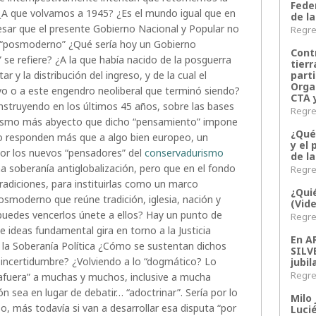
Fede
 ¿A que volvamos a 1945? ¿Es el mundo igual que en
de la
esar que el presente Gobierno Nacional y Popular no
Regres
y “posmoderno” ¿Qué sería hoy un Gobierno
Contr
 se refiere? ¿A la que había nacido de la posguerra
tier
parti
r y la distribución del ingreso, y de la cual el
Orga
o o a este engendro neoliberal que terminó siendo?
CTA 
nstruyendo en los últimos 45 años, sobre las bases
Regres
ualismo más abyecto que dicho “pensamiento” impone
¿Qué
 no responden más que a algo bien europeo, un
y el 
r los nuevos “pensadores” del
conservadurismo
de l
a soberanía antiglobalización, pero que en el fondo
Regres
tradiciones, para instituirlas como un marco
¿Qui
osmoderno que reúne tradición, iglesia, nación y
(Vid
 puedes vencerlos únete a ellos? Hay un punto de
Regres
 ideas fundamental gira en torno a la Justicia
En 
y la Soberanía Política ¿Cómo se sustentan dichos
SILV
incertidumbre? ¿Volviendo a lo “dogmático? Lo
jubil
Regres
“afuera” a muchas y muchos, inclusive a mucha
ión sea en lugar de debatir… “adoctrinar”. Sería por lo
Milo 
, más todavía si van a desarrollar esa disputa “por
Lucié