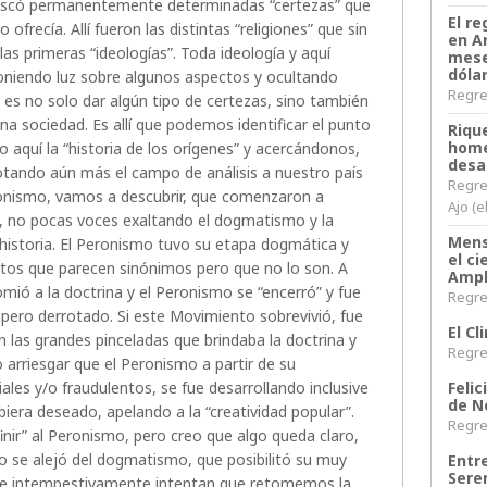
 buscó permanentemente determinadas “certezas” que
El re
ofrecía. Allí fueron las distintas “religiones” que sin
en A
las primeras “ideologías”. Toda ideología y aquí
mese
dóla
 poniendo luz sobre algunos aspectos y ocultando
Regres
 es no solo dar algún tipo de certezas, sino también
a sociedad. Es allí que podemos identificar el punto
Riqu
home
aquí la “historia de los orígenes” y acercándonos,
desa
cotando aún más el campo de análisis a nuestro país
Regre
ronismo, vamos a descubrir, que comenzaron a
Ajo (e
, no pocas voces exaltando el dogmatismo y la
Mens
historia. El Peronismo tuvo su etapa dogmática y
el c
stos que parecen sinónimos pero que no lo son. A
Ampl
omió a la doctrina y el Peronismo se “encerró” y fue
Regres
 pero derrotado. Si este Movimiento sobrevivió, fue
El C
 las grandes pinceladas que brindaba la doctrina y
Regres
 arriesgar que el Peronismo a partir de su
Felic
iales y/o fraudulentos, se fue desarrollando inclusive
de N
biera deseado, apelando a la “creatividad popular”.
Regres
nir” al Peronismo, pero creo que algo queda claro,
o se alejó del dogmatismo, que posibilitó su muy
Entr
Sere
ue intempestivamente intentan que retomemos la