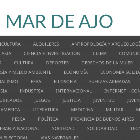
ICULTURA
ALQUILERES
ANTROPOLOGÍA Y ARQUEOLOG
ASIA
CIENCIA E INVESTIGACIÓN
CLIMA
COMUNIC
R
CULTURA
DEPORTES
DERECHOS DE LA MUJER
GÍA Y MEDIO AMBIENTE
ECONOMÍA
ECONOMÍA SOLID
RALISMO
FFAA
FILOSOFÍA
FUERZAS ARMADAS
ESIA
INDUSTRIA
INTERNACIONAL
INTERNET – CO
JUBILADOS
JUEGOS
JUSTICIA
JUVENTUD
JUVE
OAMERICA
LITERATURA
MEDICINA
MILITAR
M
PESCA
POLÍTICA
PROVINCIA DE BUENOS AIRES
ERANÍA NACIONAL
SOCIEDAD
SOLIDARIDAD
TEC
N ELECTORAL
VÍAS NAVEGABLES