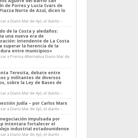
lis Aguirre del Barrio San
n de Porres y Lucia Ivars de
 Piazza Norte de Azul, dicen lo
ar a Diario Mar de Ajó, el diarito –
do de la Costa y aledaños:
ia una nueva era de
gración: intendente de La Costa
a superar la herencia de la
adura entre municipios»
sar a Prensa Alternativa Diario Mar de
l
anta Teresita, debate entre
nos y militantes de diversos
os, sobre la Ley de Bases de
ar a Diario Mar de Ajó, el diarito –
estión Judía – por Carlos Marx
ar a Diario Mar de Ajó, el diarito –
enegociación impulsada por
p intentara fortalecer el
lejo industrial estadounidense
ar a Diario Mar de Ajó, el diarito –