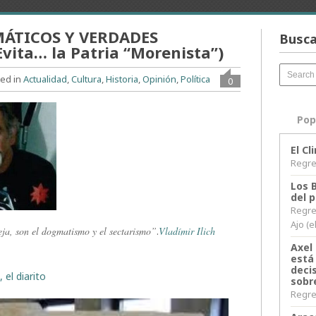
ÁTICOS Y VERDADES
Busca
ita… la Patria “Morenista”)
ted in
Actualidad
,
Cultura
,
Historia
,
Opinión
,
Política
0
Pop
El C
Regres
Los 
del 
Regre
Ajo (e
ja, son el dogmatismo y el sectarismo”
.
Vladímir Ilich
Axel 
está
decis
 el diarito
sobr
Regres