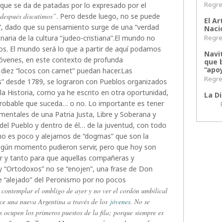
Regres
 que se da de patadas por lo expresado por el
 después discutimos”
. Pero desde luego, no se puede
El Ar
”, dado que su pensamiento surge de una “verdad
Naci
Regres
onaria de la cultura “judeo-cristiana”.El mundo no
. El mundo será lo que a partir de aquí podamos
Navi
s jóvenes, en este contexto de profunda
que 
“apoy
 diez “locos con carnet” puedan hacer.Las
Regres
es” desde 1789, se lograron con Pueblos organizados
 la Historia, como ya he escrito en otra oportunidad,
La Di
probable que suceda… o no. Lo importante es tener
Regr
amentales de una Patria Justa, Libre y Soberana y
 del Pueblo y dentro de él… de la juventud, con todo
 no es poco y alejarnos de “dogmas” que son la
n algún momento pudieron servir, pero que hoy son
zar y tanto para que aquellas compañeras y
“Ortodoxos” no se “enojen”, una frase de Don
ue “alejado” del Peronismo por no pocos
 contemplar el ombligo de ayer y no ver el cordón umbilical
ce una nueva Argentina a través de los
jóvenes
. No se
s ocupen los primeros puestos de la fila; porque siempre es