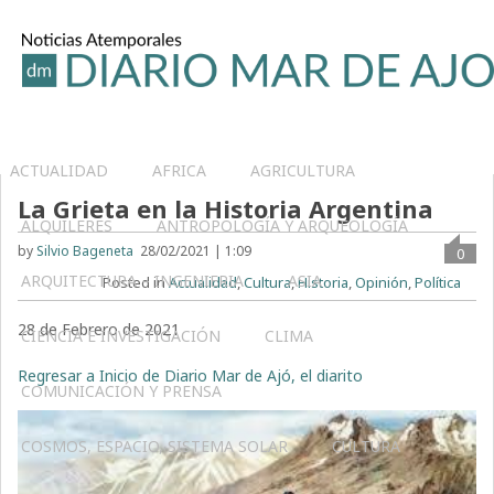
ACTUALIDAD
AFRICA
AGRICULTURA
La Grieta en la Historia Argentina
ALQUILERES
ANTROPOLOGÍA Y ARQUEOLOGÍA
by
Silvio Bageneta
28/02/2021 | 1:09
0
ARQUITECTURA – INGENIERIA
ASIA
Posted in
Actualidad
,
Cultura
,
Historia
,
Opinión
,
Política
28 de Febrero de 2021
CIENCIA E INVESTIGACIÓN
CLIMA
Regresar a Inicio de Diario Mar de Ajó, el diarito
COMUNICACIÓN Y PRENSA
COSMOS, ESPACIO, SISTEMA SOLAR
CULTURA