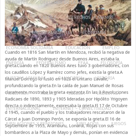
DEPORTES
DERECHOS DE LA MUJER
DERECHOS DE LA NIÑEZ
DERECHOS HUMANOS
ECOLOGÍA Y MEDIO AMBIENTE
ECONOMÍA
ECONOMÍA SOLIDARIA
EDUCACIÓN
EMPLEO
Cuando en 1816 San Martín en Mendoza, recibió la negativa de
ayuda de Martín Rodriguez desde Buenos Aires, estaba la
ENERGÍA
FEDERALISMO
FFAA
FILOSOFÍA
grieta.Cuando en 1820 Buenos Aires tuvo 3 gobernadores, con
los caudillos López y Ramírez como jefes, existía la grieta.A
FUERZAS ARMADAS
GANADERIA
HISTORIA
Manuel Dorrego lo fusiló en 1828 el Unitario Lavalle,
profundizando la grieta.En la caída de Juan Manuel de Rosas
claramente mostraba la grieta existente.En las 3 Revoluciones
HOLÍSTICA
HUERTA
IGLESIA
INDUSTRIA
Radicaes de 1890, 1893 y 1905 lideradas por Hipólito Yrigoyen
directa o indirectamente, expresaba la grieta.El 17 de Octubre
INTERNACIONAL
INTERNET – CONECTIVIDAD
d 1945, cuando el pueblo y los trabajadores rescataron de la
Cárcel a Juan Domingo Perón, se exponía la grieta.El 16 de
JUBILACIONES Y PENSIONES
JUBILADOS
JUEGOS
Septiembre de 1955, Aramburu, Lonardi, Rojas con sus
bombardeos a la Plaza de Mayo y demás, ponían en evidencia