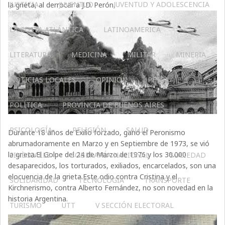
JUSTICIA
JUVENTUD
JUVENTUD Y ADOLESCENCIA
la grieta, al derrocar a J.D. Perón.
LA COSTA ATLÁNTICA
LATINOAMERICA
LITERATURA
MEDICINA
MILITAR
MINERIA
NOTICIAS LOCALES
OPINIÓN
PESCA
POLÍTICA
PROVINCIA DE BUENOS AIRES
PSICOLOGÍA
RELIGIÓN
SALUD
Durante 18 años de Exilio forzado, ganó el Peronismo
abrumadoramente en Marzo y en Septiembre de 1973, se vió
la grieta.El Golpe del 24 de Marzo de 1976 y los 30.000
SINDICALES
SOBERANÍA NACIONAL
SOCIEDAD
desaparecidos, los torturados, exiliados, encarcelados, son una
elocuencia de la grieta.Este odio contra Cristina y el
SOLIDARIDAD
TECNOLOGÍA
TRANSPORTE
Kirchnerismo, contra Alberto Fernández, no son novedad en la
historia Argentina.
TURISMO
UTT
V SECCIÓN ELECTORAL