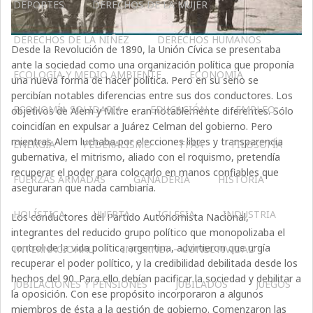
DEPORTES
DERECHOS DE LA MUJER
DERECHOS DE LA NIÑEZ
DERECHOS HUMANOS
Desde la Revolución de 1890, la Unión Cívica se presentaba
ante la sociedad como una organización política que proponía
ECOLOGÍA Y MEDIO AMBIENTE
ECONOMÍA
una nueva forma de hacer política. Pero en su seno se
percibían notables diferencias entre sus dos conductores. Los
ECONOMÍA SOLIDARIA
EDUCACIÓN
EMPLEO
objetivos de Alem y Mitre eran notablemente diferentes. Sólo
coincidían en expulsar a Juárez Celman del gobierno. Pero
mientras Alem luchaba por elecciones libres y transparencia
ENERGÍA
FEDERALISMO
FFAA
FILOSOFÍA
gubernativa, el mitrismo, aliado con el roquismo, pretendía
recuperar el poder para colocarlo en manos confiables que
FUERZAS ARMADAS
GANADERIA
HISTORIA
aseguraran que nada cambiaría.
HOLÍSTICA
HUERTA
IGLESIA
INDUSTRIA
Los conductores del Partido Autonomista Nacional,
integrantes del reducido grupo político que monopolizaba el
control de la vida política argentina, advirtieron que urgía
INTERNACIONAL
INTERNET – CONECTIVIDAD
recuperar el poder político, y la credibilidad debilitada desde los
hechos del 90. Para ello debían pacificar la sociedad y debilitar a
JUBILACIONES Y PENSIONES
JUBILADOS
JUEGOS
la oposición. Con ese propósito incorporaron a algunos
miembros de ésta a la gestión de gobierno. Comenzaron las