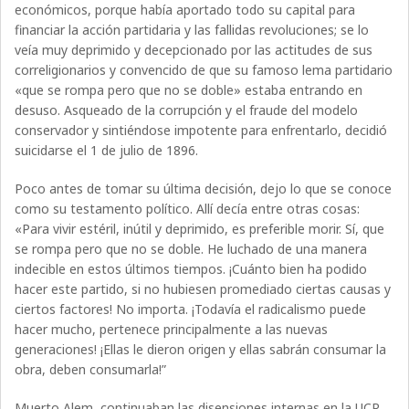
económicos, porque había aportado todo su capital para
financiar la acción partidaria y las fallidas revoluciones; se lo
veía muy deprimido y decepcionado por las actitudes de sus
correligionarios y convencido de que su famoso lema partidario
«que se rompa pero que no se doble» estaba entrando en
desuso. Asqueado de la corrupción y el fraude del modelo
conservador y sintiéndose impotente para enfrentarlo, decidió
suicidarse el 1 de julio de 1896.
Poco antes de tomar su última decisión, dejo lo que se conoce
como su testamento político. Allí decía entre otras cosas:
«Para vivir estéril, inútil y deprimido, es preferible morir. Sí, que
se rompa pero que no se doble. He luchado de una manera
indecible en estos últimos tiempos. ¡Cuánto bien ha podido
hacer este partido, si no hubiesen promediado ciertas causas y
ciertos factores! No importa. ¡Todavía el radicalismo puede
hacer mucho, pertenece principalmente a las nuevas
generaciones! ¡Ellas le dieron origen y ellas sabrán consumar la
obra, deben consumarla!”
Muerto Alem, continuaban las disensiones internas en la UCR.