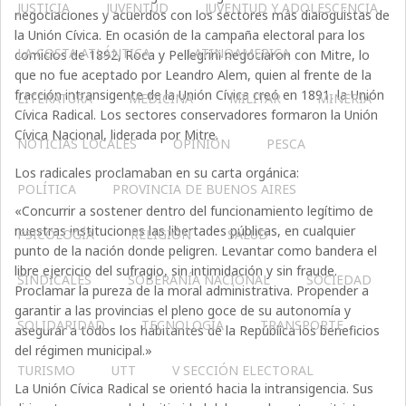
JUSTICIA
JUVENTUD
JUVENTUD Y ADOLESCENCIA
negociaciones y acuerdos con los sectores más dialoguistas de
la Unión Cívica. En ocasión de la campaña electoral para los
LA COSTA ATLÁNTICA
LATINOAMERICA
comicios de 1892, Roca y Pellegrini negociaron con Mitre, lo
que no fue aceptado por Leandro Alem, quien al frente de la
fracción intransigente de la Unión Cívica creó en 1891, la Unión
LITERATURA
MEDICINA
MILITAR
MINERIA
Cívica Radical. Los sectores conservadores formaron la Unión
Cívica Nacional, liderada por Mitre.
NOTICIAS LOCALES
OPINIÓN
PESCA
Los radicales proclamaban en su carta orgánica:
POLÍTICA
PROVINCIA DE BUENOS AIRES
«Concurrir a sostener dentro del funcionamiento legítimo de
nuestras instituciones las libertades públicas, en cualquier
PSICOLOGÍA
RELIGIÓN
SALUD
punto de la nación donde peligren. Levantar como bandera el
libre ejercicio del sufragio, sin intimidación y sin fraude.
SINDICALES
SOBERANÍA NACIONAL
SOCIEDAD
Proclamar la pureza de la moral administrativa. Propender a
garantir a las provincias el pleno goce de su autonomía y
SOLIDARIDAD
TECNOLOGÍA
TRANSPORTE
asegurar a todos los habitantes de la República los beneficios
del régimen municipal.»
TURISMO
UTT
V SECCIÓN ELECTORAL
La Unión Cívica Radical se orientó hacia la intransigencia. Sus