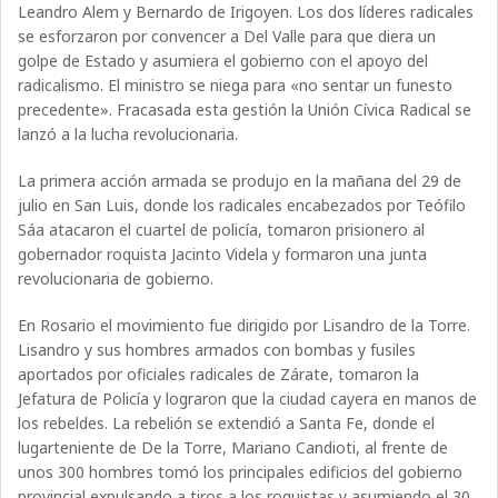
Leandro Alem y Bernardo de Irigoyen. Los dos líderes radicales
se esforzaron por convencer a Del Valle para que diera un
golpe de Estado y asumiera el gobierno con el apoyo del
radicalismo. El ministro se niega para «no sentar un funesto
precedente». Fracasada esta gestión la Unión Cívica Radical se
lanzó a la lucha revolucionaria.
La primera acción armada se produjo en la mañana del 29 de
julio en San Luis, donde los radicales encabezados por Teófilo
Sáa atacaron el cuartel de policía, tomaron prisionero al
gobernador roquista Jacinto Videla y formaron una junta
revolucionaria de gobierno.
En Rosario el movimiento fue dirigido por Lisandro de la Torre.
Lisandro y sus hombres armados con bombas y fusiles
aportados por oficiales radicales de Zárate, tomaron la
Jefatura de Policía y lograron que la ciudad cayera en manos de
los rebeldes. La rebelión se extendió a Santa Fe, donde el
lugarteniente de De la Torre, Mariano Candioti, al frente de
unos 300 hombres tomó los principales edificios del gobierno
provincial expulsando a tiros a los roquistas y asumiendo el 30