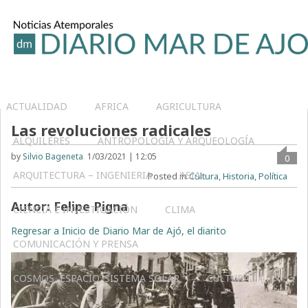
ACTUALIDAD
AFRICA
AGRICULTURA
Las revoluciones radicales
ALQUILERES
ANTROPOLOGÍA Y ARQUEOLOGÍA
by
Silvio Bageneta
1/03/2021 | 12:05
0
ARQUITECTURA – INGENIERIA
ASIA
Posted in
Cultura
,
Historia
,
Política
Autor
: Felipe Pigna
CIENCIA E INVESTIGACIÓN
CLIMA
Regresar a Inicio de Diario Mar de Ajó, el diarito
COMUNICACIÓN Y PRENSA
COSMOS, ESPACIO, SISTEMA SOLAR
CULTURA