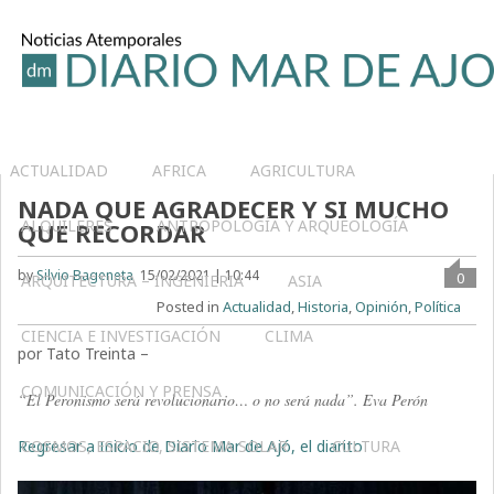
ACTUALIDAD
AFRICA
AGRICULTURA
NADA QUE AGRADECER Y SI MUCHO
ALQUILERES
ANTROPOLOGÍA Y ARQUEOLOGÍA
QUE RECORDAR
by
Silvio Bageneta
15/02/2021 | 10:44
0
ARQUITECTURA – INGENIERIA
ASIA
Posted in
Actualidad
,
Historia
,
Opinión
,
Política
CIENCIA E INVESTIGACIÓN
CLIMA
por Tato Treinta –
COMUNICACIÓN Y PRENSA
“El Peronismo será revolucionario… o no será nada”. Eva Perón
Regresar a Inicio de Diario Mar de Ajó, el diarito
COSMOS, ESPACIO, SISTEMA SOLAR
CULTURA