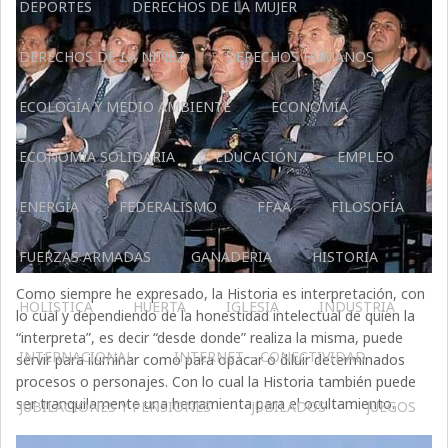
DEPORTES
DERECHOS DE LA MUJER
DERECHOS DE LA NIÑEZ
DERECHOS HUMANOS
ECOLOGÍA Y MEDIO AMBIENTE
ECONOMÍA
ECONOMÍA SOLIDARIA
EDUCACIÓN
EMPLEO
ENERGÍA
FEDERALISMO
FFAA
FILOSOFÍA
FUERZAS ARMADAS
GANADERIA
HISTORIA
Como siempre he expresado, la Historia es interpretación, con
HOLÍSTICA
HUERTA
IGLESIA
INDUSTRIA
lo cual y dependiendo de la honestidad intelectual de quien la
“interpreta”, es decir “desde donde” realiza la misma, puede
INTERNACIONAL
INTERNET – CONECTIVIDAD
servir para iluminar como para opacar o diluir determinados
procesos o personajes. Con lo cual la Historia también puede
ser tranquilamente una herramienta para el ocultamiento.
JUBILACIONES Y PENSIONES
JUBILADOS
JUEGOS