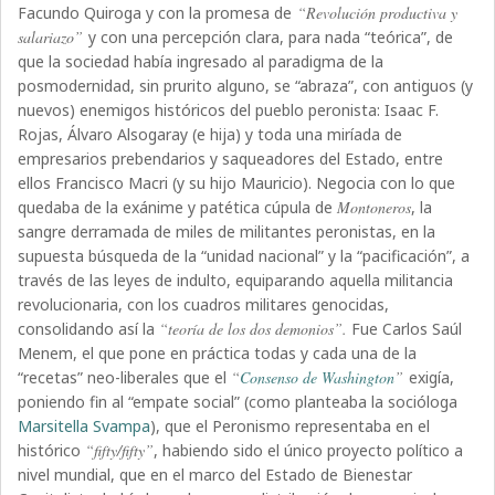
Facundo Quiroga y con la promesa de
“Revolución productiva y
salariazo”
y con una percepción clara, para nada “teórica”, de
que la sociedad había ingresado al paradigma de la
posmodernidad, sin prurito alguno, se “abraza”, con antiguos (y
nuevos) enemigos históricos del pueblo peronista: Isaac F.
Rojas, Álvaro Alsogaray (e hija) y toda una miríada de
empresarios prebendarios y saqueadores del Estado, entre
ellos Francisco Macri (y su hijo Mauricio). Negocia con lo que
quedaba de la exánime y patética cúpula de
Montoneros
, la
sangre derramada de miles de militantes peronistas, en la
supuesta búsqueda de la “unidad nacional” y la “pacificación”, a
través de las leyes de indulto, equiparando aquella militancia
revolucionaria, con los cuadros militares genocidas,
consolidando así la
“teoría de los dos demonios”.
Fue Carlos Saúl
Menem, el que pone en práctica todas y cada una de la
“recetas” neo-liberales que el
“
Consenso de Washington
”
exigía,
poniendo fin al “empate social” (como planteaba la socióloga
Marsitella Svampa
), que el Peronismo representaba en el
histórico
“fifty/fifty”
, habiendo sido el único proyecto político a
nivel mundial, que en el marco del Estado de Bienestar