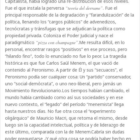
Capitalista, había logrado una re-distribución de esos niveles.
Fue el que instala la perversa
“teoría del derrame”
. Fue el
principal responsable de la degradación y “farandulización” de la
política, llenando los “cargos públicos” de advenedizos,
tecnócratas y tránsfugas que se adjudican la política como
propiedad privada. Coloniza el Poder Judicial y nace el
paradigmático
“pizza con champagne”
.Me resulta difícil, en lo
personal, encontrar rasgos “positivos” en ese proceso, pero
“hilando fino”, todo lo enunciado no fue lo peor. La tragedia
histórica es que fue Carlos Saúl Menem, el que vació de
contenido al Peronismo. A partir de Él y sus “secuaces”, el
Peronismo podía ser cualquier cosa: Un “partido” conservador,
uno “social-demócrata”, o uno neo-liberal, pero jamás un
Movimiento Revolucionario.Los tiempos habían cambiado, el
mundo había cambiado como así sus sociedades y en ese
nuevo contexto, el “legado” del período “menemista” llega
hasta nuestros días. No fue otra cosa el “experimento
oligárquico” de Mauricio Macri, que retoma el mismo, desde
luego sin la capacidad intelectual, política y de liderazgo de
este último, comparada con la de Menem.Cabría sin dudas
poder preguntarse ¿Y qué otra cosa se podría haber hecho en