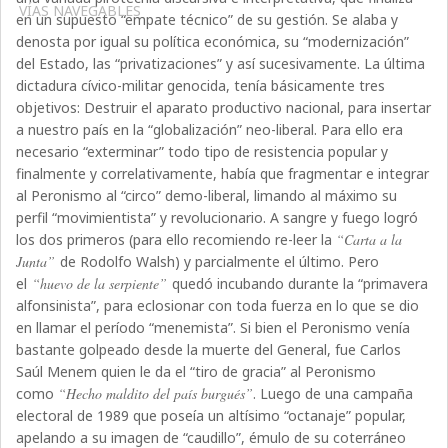
VÍAS NAVEGABLES
en un supuesto “empate técnico” de su gestión. Se alaba y
denosta por igual su política económica, su “modernización”
del Estado, las “privatizaciones” y así sucesivamente. La última
dictadura cívico-militar genocida, tenía básicamente tres
objetivos: Destruir el aparato productivo nacional, para insertar
a nuestro país en la “globalización” neo-liberal. Para ello era
necesario “exterminar” todo tipo de resistencia popular y
finalmente y correlativamente, había que fragmentar e integrar
al Peronismo al “circo” demo-liberal, limando al máximo su
perfil “movimientista” y revolucionario. A sangre y fuego logró
los dos primeros (para ello recomiendo re-leer la
“Carta a la
Junta”
de Rodolfo Walsh) y parcialmente el último. Pero
el
“huevo de la serpiente”
quedó incubando durante la “primavera
alfonsinista”, para eclosionar con toda fuerza en lo que se dio
en llamar el período “menemista”. Si bien el Peronismo venía
bastante golpeado desde la muerte del General, fue Carlos
Saúl Menem quien le da el “tiro de gracia” al Peronismo
como
“Hecho maldito del país burgués”
. Luego de una campaña
electoral de 1989 que poseía un altísimo “octanaje” popular,
apelando a su imagen de “caudillo”, émulo de su coterráneo