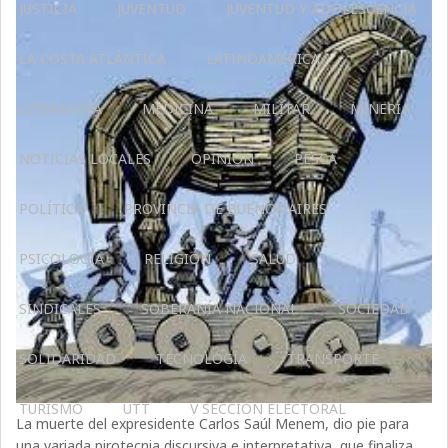
JUSTICIA
JUVENTUD
JUVENTUD Y ADOLESCENCIA
LA COSTA ATLÁNTICA
LATINOAMERICA
LITERATURA
MEDICINA
MILITAR
MINERIA
NOTICIAS LOCALES
OPINIÓN
PESCA
POLÍTICA
PROVINCIA DE BUENOS AIRES
PSICOLOGÍA
RELIGIÓN
SALUD
SINDICALES
SOBERANÍA NACIONAL
SOCIEDAD
SOLIDARIDAD
TECNOLOGÍA
TRANSPORTE
TURISMO
UTT
V SECCIÓN ELECTORAL
La muerte del expresidente Carlos Saúl Menem, dio pie para
una variada pirotecnia discursiva e interpretativa, que finaliza