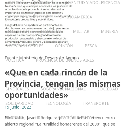
JUSTICIA
JUVENTUD
JUVENTUD Y ADOLESCENCIA
LA COSTA ATLÁNTICA
LATINOAMERICA
LITERATURA
MEDICINA
MILITAR
MINERIA
NOTICIAS LOCALES
OPINIÓN
PESCA
Fuente Ministerio de Desarrollo Agrario
POLÍTICA
PROVINCIA DE BUENOS AIRES
«Que en cada rincón de la
PSICOLOGÍA
RELIGIÓN
SALUD
Provincia, tengan las mismas
SINDICALES
SOBERANÍA NACIONAL
SOCIEDAD
oportunidades»
SOLIDARIDAD
TECNOLOGÍA
TRANSPORTE
15 junio, 2022
TURISMO
UTT
V SECCIÓN ELECTORAL
El ministro, Javier Rodríguez, participó del tercer encuentro
abierto regional “La ruralidad bonaerense del 2030”, que se