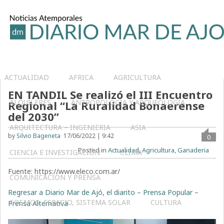
ACTUALIDAD
AFRICA
AGRICULTURA
EN TANDIL Se realizó el III Encuentro
ALQUILERES
ANTROPOLOGÍA Y ARQUEOLOGÍA
Regional “La Ruralidad Bonaerense
del 2030”
ARQUITECTURA – INGENIERIA
ASIA
by
Silvio Bageneta
17/06/2022 | 9:42
0
Posted in
Actualidad
,
Agricultura
,
Ganaderia
CIENCIA E INVESTIGACIÓN
CLIMA
Fuente: https://www.eleco.com.ar/
COMUNICACIÓN Y PRENSA
Regresar a Diario Mar de Ajó, el diarito – Prensa Popular –
COSMOS, ESPACIO, SISTEMA SOLAR
CULTURA
Prensa Alternativa