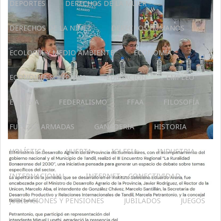
DEPORTES
DERECHOS DE LA MUJER
DERECHOS DE LA NIÑEZ
DERECHOS HUMANOS
ECOLOGÍA Y MEDIO AMBIENTE
ECONOMÍA
ECONOMÍA SOLIDARIA
EDUCACIÓN
EMPLEO
ENERGÍA
FEDERALISMO
FFAA
FILOSOFÍA
FUERZAS ARMADAS
GANADERIA
HISTORIA
HOLÍSTICA
HUERTA
IGLESIA
INDUSTRIA
INTERNACIONAL
INTERNET – CONECTIVIDAD
JUBILACIONES Y PENSIONES
JUBILADOS
JUEGOS