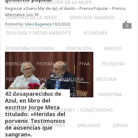
DEPORTES
DERECHOS DE LA MUJER
Regresar a Diario Mar de Ajó, el diarito – Prensa Popular – Prensa
Alternativa Los 18
DERECHOS DE LA NIÑEZ
DERECHOS HUMANOS
Posted by:
Silvio Bageneta
18/2/2023
0
ECOLOGÍA Y MEDIO AMBIENTE
ECONOMÍA
ECONOMÍA SOLIDARIA
EDUCACIÓN
EMPLEO
ENERGÍA
FEDERALISMO
FFAA
FILOSOFÍA
FUERZAS ARMADAS
GANADERIA
HISTORIA
42 desaparecidos de
HOLÍSTICA
HUERTA
IGLESIA
INDUSTRIA
Azul, en libro del
escritor Jorge Meza
INTERNACIONAL
INTERNET – CONECTIVIDAD
titulado: «Heridas del
porvenir. Testimonios
JUBILACIONES Y PENSIONES
JUBILADOS
JUEGOS
de ausencias que
sangran».