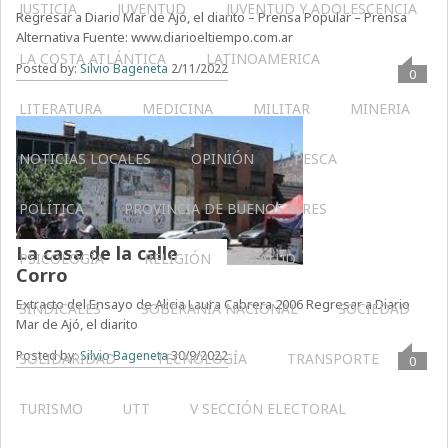
JUSTICIA
JUVENTUD
JUVENTUD Y ADOLESCENCIA
Regresar a Diario Mar de Ajó, el diarito – Prensa Popular – Prensa
Alternativa Fuente: www.diarioeltiempo.com.ar
LA COSTA ATLÁNTICA
LATINOAMERICA
Posted by:
Silvio Bageneta
2/11/2022
0
LITERATURA
MEDICINA
MILITAR
MINERIA
NOTICIAS LOCALES
OPINIÓN
PESCA
POLÍTICA
PROVINCIA DE BUENOS AIRES
La casa de la calle
PSICOLOGÍA
RELIGIÓN
SALUD
Corro
Extracto del Ensayo de Alicia Laura Cabrera 2006 Regresar a Diario
SINDICALES
SOBERANÍA NACIONAL
SOCIEDAD
Mar de Ajó, el diarito
Posted by:
Silvio Bageneta
30/9/2022
SOLIDARIDAD
TECNOLOGÍA
TRANSPORTE
0
TURISMO
UTT
V SECCIÓN ELECTORAL