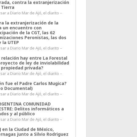
rada, contra la extranjerización
 Tierra
ar a Diario Mar de Ajó, el diarito –
a la extranjerización de la
ra un encuentro con
cipación de la CGT, las 62
nizaciones Peronistas, las dos
y la UTEP
ar a Diario Mar de Ajó, el diarito –
 relación hay entre La Forestal
proyecto de ley de inviolabilidad
a propiedad privada?
ar a Diario Mar de Ajó, el diarito –
én fue el Padre Carlos Mugica?
eo Documental)
ar a Diario Mar de Ajó, el diarito –
ARGENTINA COMUNIDAD
ESTRE: Delitos informáticos a
ados y al público
ar a Diario Mar de Ajó, el diarito –
J en la Ciudad de México,
rnagas junto a Silvio Rodriguez