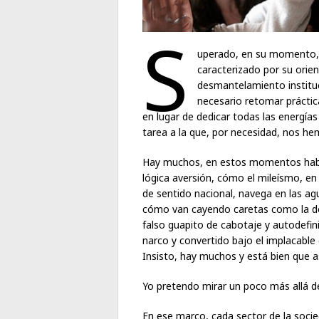
S
uperado, en su momento, el
caracterizado por su orient
desmantelamiento instituc
necesario retomar práctica
en lugar de dedicar todas las energía
tarea a la que, por necesidad, nos h
Hay muchos, en estos momentos habla
lógica aversión, cómo el mileísmo, en
de sentido nacional, navega en las agu
cómo van cayendo caretas como la de
falso guapito de cabotaje y autodefini
narco y convertido bajo el implacable 
Insisto, hay muchos y está bien que a
Yo pretendo mirar un poco más allá de
En ese marco, cada sector de la socie