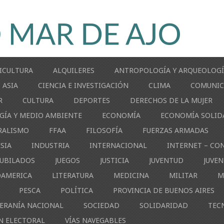
ICULTURA
ALQUILERES
ANTROPOLOGÍA Y ARQUEOLOG
ASIA
CIENCIA E INVESTIGACIÓN
CLIMA
COMUNIC
R
CULTURA
DEPORTES
DERECHOS DE LA MUJER
GÍA Y MEDIO AMBIENTE
ECONOMÍA
ECONOMÍA SOLID
RALISMO
FFAA
FILOSOFÍA
FUERZAS ARMADAS
ESIA
INDUSTRIA
INTERNACIONAL
INTERNET – CO
JUBILADOS
JUEGOS
JUSTICIA
JUVENTUD
JUVE
OAMERICA
LITERATURA
MEDICINA
MILITAR
M
PESCA
POLÍTICA
PROVINCIA DE BUENOS AIRES
ERANÍA NACIONAL
SOCIEDAD
SOLIDARIDAD
TEC
N ELECTORAL
VÍAS NAVEGABLES