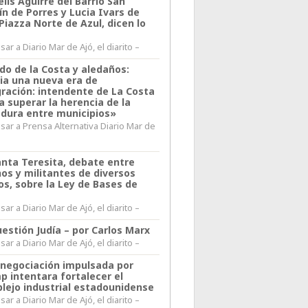
lis Aguirre del Barrio San
n de Porres y Lucia Ivars de
 Piazza Norte de Azul, dicen lo
ar a Diario Mar de Ajó, el diarito –
do de la Costa y aledaños:
ia una nueva era de
gración: intendente de La Costa
a superar la herencia de la
adura entre municipios»
sar a Prensa Alternativa Diario Mar de
l
anta Teresita, debate entre
nos y militantes de diversos
os, sobre la Ley de Bases de
ar a Diario Mar de Ajó, el diarito –
estión Judía – por Carlos Marx
ar a Diario Mar de Ajó, el diarito –
enegociación impulsada por
p intentara fortalecer el
lejo industrial estadounidense
ar a Diario Mar de Ajó, el diarito –