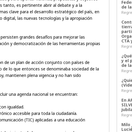
Fede
s tanto, es pertinente abrir al debate y a la
de la
mas clave para el desarrollo estratégico del país, en
Regres
o digital, las nuevas tecnologías y la apropiación
Contr
.
tier
parti
Orga
 persisten grandes desafíos para mejorar las
CTA 
ación y democratización de las herramientas propias
Regres
¿Qué
y el 
ón de un plan de acción conjunto con países de
de l
rco de lo que entonces se denominaba sociedad de la
Regres
hoy, mantienen plena vigencia y no han sido
¿Qui
(Vid
Regres
ncluir una agenda nacional se encuentran:
En 
SILV
con igualdad.
jubil
rónico accesible para toda la ciudadanía.
Regres
comunicación (TIC) aplicadas a una educación
Milo 
Lucié