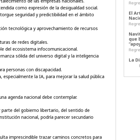
rtalecimiento de las empresas nacionales.
Regres
ntendida como expresión de la desigualdad social.
El Ar
torgue seguridad y predictibilidad en el ámbito
Naci
Regres
ción tecnológica y aprovechamiento de recursos
Navi
que 
turas de redes digitales.
“apoy
le del ecosistema infocomunicacional.
Regres
nanza sólida del universo digital y la inteligencia
La Di
Regr
 para personas con discapacidad.
 especialmente la IA, para mejorar la salud pública
una agenda nacional debe contemplar.
 parte del gobierno libertario, del sentido de
nstitución nacional, podría parecer secundario
sulta imprescindible trazar caminos concretos para