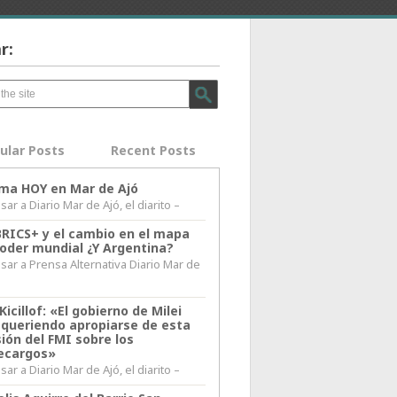
r:
ular Posts
Recent Posts
lima HOY en Mar de Ajó
ar a Diario Mar de Ajó, el diarito –
BRICS+ y el cambio en el mapa
poder mundial ¿Y Argentina?
sar a Prensa Alternativa Diario Mar de
l
Kicillof: «El gobierno de Milei
 queriendo apropiarse de esta
ión del FMI sobre los
ecargos»
ar a Diario Mar de Ajó, el diarito –