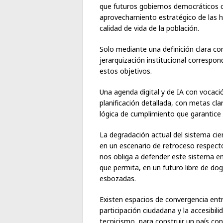
que futuros gobiernos democráticos c
aprovechamiento estratégico de las he
calidad de vida de la población.
Solo mediante una definición clara co
jerarquización institucional correspo
estos objetivos.
Una agenda digital y de IA con vocac
planificación detallada, con metas cl
lógica de cumplimiento que garantice s
La degradación actual del sistema cie
en un escenario de retroceso respecto
nos obliga a defender este sistema en
que permita, en un futuro libre de do
esbozadas.
Existen espacios de convergencia entre 
participación ciudadana y la accesibili
tecnicismo, para construir un país con