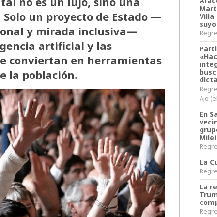
tal no es un lujo, sino una
Arace
Martí
 Solo un proyecto de Estado —
Villa
suyo
cional y mirada inclusiva—
Regres
gencia artificial y las
Parti
«Hac
 se conviertan en herramientas
inte
e la población.
busc
dict
Regre
Ajo (e
En S
veci
grup
Milei
Regres
La Cu
Regres
La r
Trum
comp
Regres