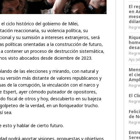
El re
en A
mese
dóla
 ciclo histórico del gobierno de Milei,
Regres
ación reaccionaria, su violencia política, su
Riqu
ional y su sumisión a intereses extranjeros, será
home
s políticas orientadas a la construcción de futuro,
desa
s a contener un proceso de destrucción sistemática,
Regre
emos visto abocados desde diciembre de 2023.
Ajo (e
Mens
ndo de las elecciones y mirando, con natural y
el c
 su versión más distante de valores republicanos y
Ampl
as de la corrupción, la vinculación con el narco y
Regres
 Espert, ayer cómodo puteador de opositores,
El C
do fiscal de otros y hoy, descubierto en su bajeza
Regres
golpeteo de la verdad, en un lloriqueador trucho.
Felic
sí sea.
de N
Regres
 esto y hablar de cierto futuro.
Entr
Sere
dad podrá aportar visiones, propuestas y objetivos