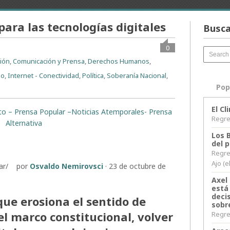
ara las tecnologías digitales
Busca
0
ción
,
Comunicación y Prensa
,
Derechos Humanos
,
mo
,
Internet - Conectividad
,
Política
,
Soberanía Nacional
,
Pop
El C
rito – Prensa Popular –Noticias Atemporales- Prensa
Regres
Alternativa
Los 
del 
Regre
Ajo (e
l.ar/ por
Osvaldo Nemirovsci
·
23 de octubre de
Axel 
está
decis
que erosiona el sentido de
sobr
l marco constitucional, volver
Regres