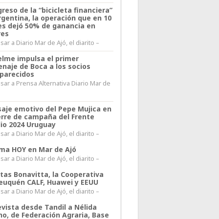
greso de la “bicicleta financiera”
rgentina, la operación que en 10
s dejó 50% de ganancia en
res
ar a Diario Mar de Ajó, el diarito –
elme impulsa el primer
naje de Boca a los socios
parecidos
sar a Prensa Alternativa Diario Mar de
l
aje emotivo del Pepe Mujica en
ierre de campaña del Frente
io 2024 Uruguay
ar a Diario Mar de Ajó, el diarito –
lima HOY en Mar de Ajó
ar a Diario Mar de Ajó, el diarito –
itas Bonavitta, la Cooperativa
euquén CALF, Huawei y EEUU
ar a Diario Mar de Ajó, el diarito –
evista desde Tandil a Nélida
no, de Federación Agraria, Base