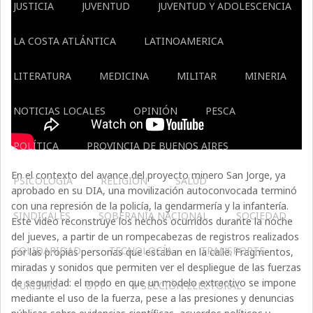
JUSTICIA
JUVENTUD
JUVENTUD Y ADOLESCENCIA
LA COSTA ATLÁNTICA
LATINOAMERICA
LITERATURA
MEDICINA
MILITAR
MINERIA
NOTICIAS LOCALES
OPINIÓN
PESCA
POLÍTICA
PROVINCIA DE BUENOS AIRES
En el contexto del avance del proyecto minero San Jorge, ya
PSICOLOGÍA
RELIGIÓN
SALUD
aprobado en su DIA, una movilización autoconvocada terminó
con una represión de la policía, la gendarmería y la infantería.
SINDICALES
SOBERANÍA NACIONAL
SOCIEDAD
Este video reconstruye los hechos ocurridos durante la noche
del jueves, a partir de un rompecabezas de registros realizados
SOLIDARIDAD
TECNOLOGÍA
TRANSPORTE
por las propias personas que estaban en la calle. Fragmentos,
miradas y sonidos que permiten ver el despliegue de las fuerzas
de seguridad: el modo en que un modelo extractivo se impone
TURISMO
UTT
V SECCIÓN ELECTORAL
mediante el uso de la fuerza, pese a las presiones y denuncias