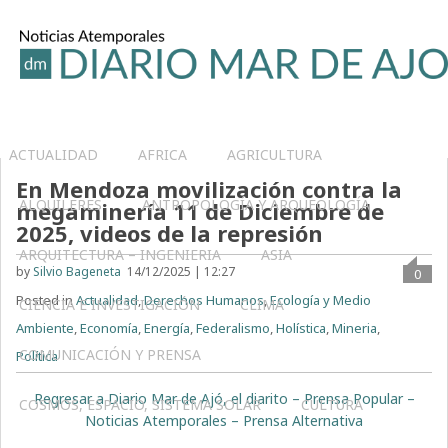
ACTUALIDAD
AFRICA
AGRICULTURA
En Mendoza movilización contra la
ALQUILERES
ANTROPOLOGÍA Y ARQUEOLOGÍA
megaminería 11 de Diciembre de
2025, videos de la represión
ARQUITECTURA – INGENIERIA
ASIA
by
Silvio Bageneta
14/12/2025 | 12:27
0
Posted in
Actualidad
,
Derechos Humanos
,
Ecología y Medio
CIENCIA E INVESTIGACIÓN
CLIMA
Ambiente
,
Economía
,
Energía
,
Federalismo
,
Holística
,
Mineria
,
COMUNICACIÓN Y PRENSA
Política
Regresar a Diario Mar de Ajó, el diarito – Prensa Popular –
COSMOS, ESPACIO, SISTEMA SOLAR
CULTURA
Noticias Atemporales – Prensa Alternativa