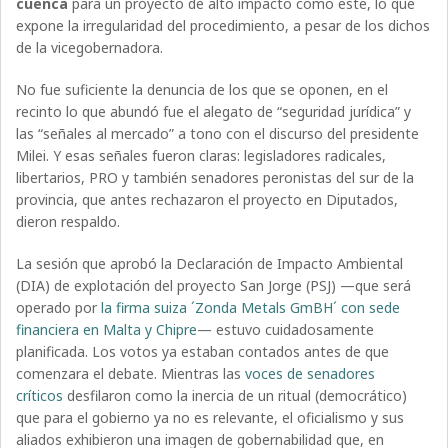
cuenca
para un proyecto de alto impacto como este, lo que
expone la irregularidad del procedimiento, a pesar de los dichos
de la vicegobernadora.
No fue suficiente la denuncia de los que se oponen, en el
recinto lo que abundó fue el alegato de “seguridad jurídica” y
las “señales al mercado” a tono con el discurso del presidente
Milei. Y esas señales fueron claras: legisladores radicales,
libertarios, PRO y también senadores peronistas del sur de la
provincia, que antes rechazaron el proyecto en Diputados,
dieron respaldo.
La sesión que aprobó la Declaración de Impacto Ambiental
(DIA) de explotación del proyecto San Jorge (PSJ) —que será
operado por
la firma suiza ´Zonda Metals GmBH´ con sede
financiera en Malta y Chipre
— estuvo cuidadosamente
planificada. Los votos ya estaban contados antes de que
comenzara el debate. Mientras las
voces de senadores
críticos
desfilaron como la inercia de un ritual (democrático)
que para el gobierno ya no es relevante, el oficialismo y sus
aliados exhibieron una imagen de gobernabilidad que, en