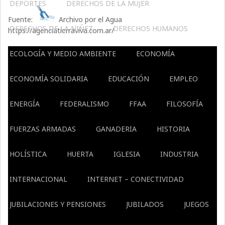
DEPORTES
DERECHOS DE LA MUJER
Fuente:
Archivo por el Agua
DERECHOS DE LA NIÑEZ
DERECHOS HUMANOS
https://agenciatierraviva.com.ar/
ECOLOGÍA Y MEDIO AMBIENTE
ECONOMÍA
ECONOMÍA SOLIDARIA
EDUCACIÓN
EMPLEO
ENERGÍA
FEDERALISMO
FFAA
FILOSOFÍA
FUERZAS ARMADAS
GANADERIA
HISTORIA
HOLÍSTICA
HUERTA
IGLESIA
INDUSTRIA
INTERNACIONAL
INTERNET – CONECTIVIDAD
JUBILACIONES Y PENSIONES
JUBILADOS
JUEGOS