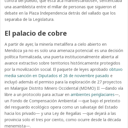
contra del pueblo, que está acá manifestándose», sentenciaba
una asambleísta entre el millar de personas que siguieron el
debate en la Plaza Independencia detrás del vallado que los
separaba de la Legislatura.
El palacio de cobre
A partir de ayer, la minería metalífera a cielo abierto en
Mendoza ya no es solo una amenaza potencial: es una decisión
política formalizada, una puerta institucionalmente abierta al
avance extractivo sobre territorios históricamente protegidos
por la movilización social. El paquete de leyes aprobado
obtuvo
media sanción en Diputados el 26 de noviembre pasado
e
incluyó además el permiso para la exploración de 27 proyectos
en Malargüe Distrito Minero Occidental (MDMO) II —dando vía
libre a un protocolo para actuar en
ambientes periglaciares
—,
un Fondo de Compensación Ambiental —que bajo el pretexto
del resguardo ecológico opera como un salvataje del Estado
hacia los privado— y una Ley de Regalías —que dejará a las
provincia solo el tres por ciento, como ocurre desde la década
menemista—.