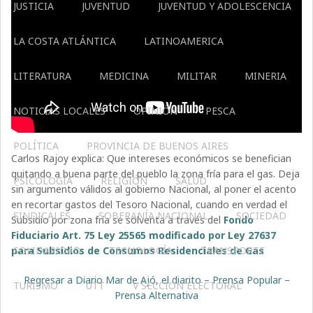
JUSTICIA
JUVENTUD
JUVENTUD Y ADOLESCENCIA
LA COSTA ATLÁNTICA
LATINOAMERICA
LITERATURA
MEDICINA
MILITAR
MINERIA
NOTICIAS LOCALES
OPINIÓN
PESCA
POLÍTICA
PROVINCIA DE BUENOS AIRES
Carlos Rajoy explica: Que intereses económicos se benefician
quitando a buena parte del pueblo la zona fría para el gas. Deja
PSICOLOGÍA
RELIGIÓN
SALUD
sin argumento válidos al gobierno Nacional, al poner el acento
en recortar gastos del Tesoro Nacional, cuando en verdad el
SINDICALES
SOBERANÍA NACIONAL
SOCIEDAD
Subsidio por zona fría se solventa a través del
Fondo
Fiduciario Art. 75 Ley 25565 modificado por Ley 27637
para Subsidios de Consumos Residenciales de Gas
SOLIDARIDAD
TECNOLOGÍA
TRANSPORTE
Regresar a Diario Mar de Ajó, el diarito – Prensa Popular –
TURISMO
UTT
V SECCIÓN ELECTORAL
Prensa Alternativa