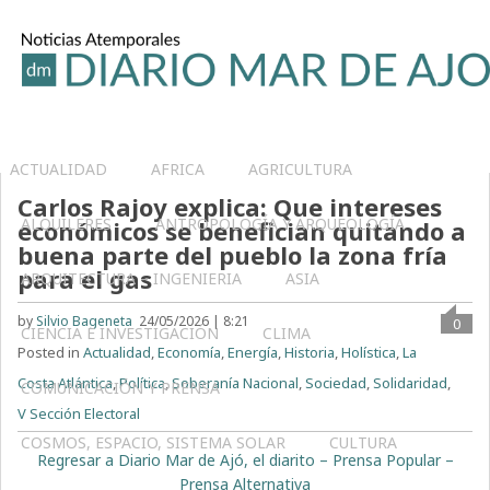
ACTUALIDAD
AFRICA
AGRICULTURA
Carlos Rajoy explica: Que intereses
ALQUILERES
ANTROPOLOGÍA Y ARQUEOLOGÍA
económicos se benefician quitando a
buena parte del pueblo la zona fría
para el gas
ARQUITECTURA – INGENIERIA
ASIA
by
Silvio Bageneta
24/05/2026 | 8:21
0
CIENCIA E INVESTIGACIÓN
CLIMA
Posted in
Actualidad
,
Economía
,
Energía
,
Historia
,
Holística
,
La
Costa Atlántica
,
Política
,
Soberanía Nacional
,
Sociedad
,
Solidaridad
,
COMUNICACIÓN Y PRENSA
V Sección Electoral
COSMOS, ESPACIO, SISTEMA SOLAR
CULTURA
Regresar a Diario Mar de Ajó, el diarito – Prensa Popular –
Prensa Alternativa