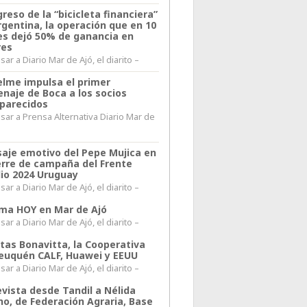
greso de la “bicicleta financiera”
rgentina, la operación que en 10
s dejó 50% de ganancia en
res
ar a Diario Mar de Ajó, el diarito –
elme impulsa el primer
naje de Boca a los socios
parecidos
sar a Prensa Alternativa Diario Mar de
l
aje emotivo del Pepe Mujica en
ierre de campaña del Frente
io 2024 Uruguay
ar a Diario Mar de Ajó, el diarito –
lima HOY en Mar de Ajó
ar a Diario Mar de Ajó, el diarito –
itas Bonavitta, la Cooperativa
euquén CALF, Huawei y EEUU
ar a Diario Mar de Ajó, el diarito –
evista desde Tandil a Nélida
no, de Federación Agraria, Base