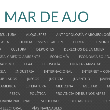
ICULTURA
ALQUILERES
ANTROPOLOGÍA Y ARQUEOLOG
ASIA
CIENCIA E INVESTIGACIÓN
CLIMA
COMUNIC
R
CULTURA
DEPORTES
DERECHOS DE LA MUJER
GÍA Y MEDIO AMBIENTE
ECONOMÍA
ECONOMÍA SOLID
RALISMO
FFAA
FILOSOFÍA
FUERZAS ARMADAS
ESIA
INDUSTRIA
INTERNACIONAL
INTERNET – CO
JUBILADOS
JUEGOS
JUSTICIA
JUVENTUD
JUVE
OAMERICA
LITERATURA
MEDICINA
MILITAR
M
PESCA
POLÍTICA
PROVINCIA DE BUENOS AIRES
ERANÍA NACIONAL
SOCIEDAD
SOLIDARIDAD
TEC
N ELECTORAL
VÍAS NAVEGABLES