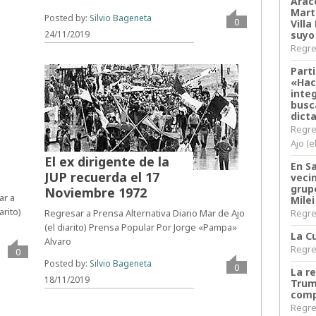
Arace
Martí
Posted by:
Silvio Bageneta
0
Villa
suyo
24/11/2019
Regres
Parti
«Hac
inte
busc
dict
Regre
Ajo (e
El ex dirigente de la
En S
JUP recuerda el 17
veci
grup
Noviembre 1972
ar a
Milei
arito)
Regres
Regresar a Prensa Alternativa Diario Mar de Ajo
(el diarito) Prensa Popular Por Jorge «Pampa»
La Cu
Alvaro
Regres
0
Posted by:
Silvio Bageneta
0
La r
18/11/2019
Trum
comp
Regres