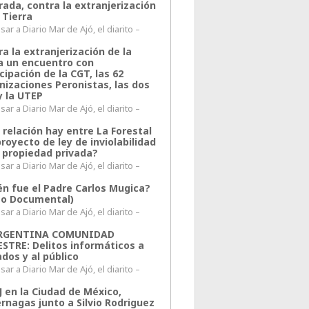
rada, contra la extranjerización
 Tierra
ar a Diario Mar de Ajó, el diarito –
a la extranjerización de la
ra un encuentro con
cipación de la CGT, las 62
nizaciones Peronistas, las dos
y la UTEP
ar a Diario Mar de Ajó, el diarito –
 relación hay entre La Forestal
proyecto de ley de inviolabilidad
a propiedad privada?
ar a Diario Mar de Ajó, el diarito –
én fue el Padre Carlos Mugica?
eo Documental)
ar a Diario Mar de Ajó, el diarito –
ARGENTINA COMUNIDAD
ESTRE: Delitos informáticos a
ados y al público
ar a Diario Mar de Ajó, el diarito –
J en la Ciudad de México,
rnagas junto a Silvio Rodriguez