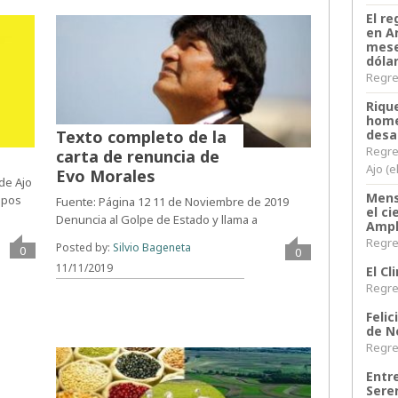
El re
en A
mese
dóla
Regres
Riqu
home
Texto completo de la
desa
Regre
carta de renuncia de
Ajo (e
Evo Morales
 de Ajo
Mens
empos
Fuente: Página 12 11 de Noviembre de 2019
el c
Denuncia al Golpe de Estado y llama a
Ampl
Regres
Posted by:
Silvio Bageneta
0
0
11/11/2019
El C
Regres
Felic
de N
Regres
Entr
Sere