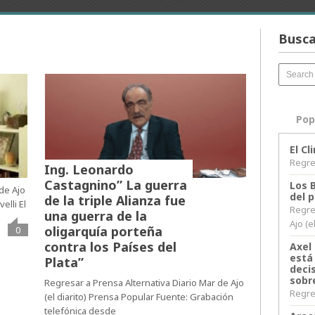
Busca
Pop
El C
Regres
Ing. Leonardo
Castagnino” La guerra
Los 
 de Ajo
del 
de la triple Alianza fue
elli El
Regre
una guerra de la
Ajo (e
oligarquía porteña
0
contra los Países del
Axel 
está
Plata”
decis
sobr
Regresar a Prensa Alternativa Diario Mar de Ajo
Regres
(el diarito) Prensa Popular Fuente: Grabación
telefónica desde