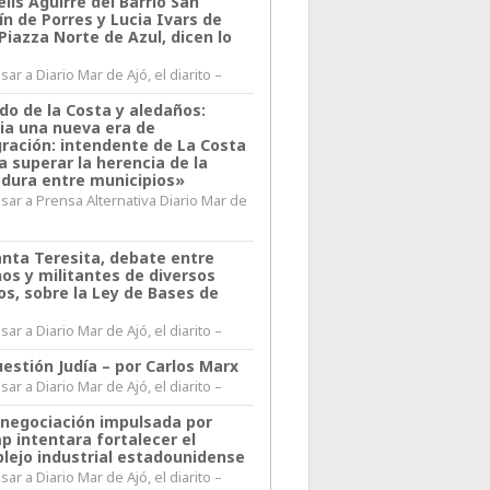
lis Aguirre del Barrio San
n de Porres y Lucia Ivars de
 Piazza Norte de Azul, dicen lo
ar a Diario Mar de Ajó, el diarito –
do de la Costa y aledaños:
ia una nueva era de
gración: intendente de La Costa
a superar la herencia de la
adura entre municipios»
sar a Prensa Alternativa Diario Mar de
l
anta Teresita, debate entre
nos y militantes de diversos
os, sobre la Ley de Bases de
ar a Diario Mar de Ajó, el diarito –
estión Judía – por Carlos Marx
ar a Diario Mar de Ajó, el diarito –
enegociación impulsada por
p intentara fortalecer el
lejo industrial estadounidense
ar a Diario Mar de Ajó, el diarito –