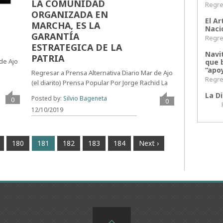
LA COMUNIDAD
Regres
ORGANIZADA EN
El Ar
MARCHA, ES LA
Naci
GARANTÍA
Regres
ESTRATEGICA DE LA
Navi
PATRIA
 de Ajo
que 
“apoy
Regresar a Prensa Alternativa Diario Mar de Ajo
Regres
(el diarito) Prensa Popular Por Jorge Rachid La
La Di
Posted by:
Silvio Bageneta
0
0
Regr
12/10/2019
180
181
182
183
184
Next ›