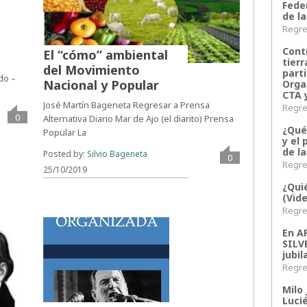
Fede
de la
Regres
Contr
El “cómo” ambiental
tier
del Movimiento
parti
do –
Nacional y Popular
Orga
CTA 
José Martín Bageneta Regresar a Prensa
Regres
0
Alternativa Diario Mar de Ajo (el diarito) Prensa
¿Qué
Popular La
y el 
de l
Posted by:
Silvio Bageneta
0
Regres
25/10/2019
¿Qui
(Vid
Regres
En 
SILV
jubil
Regres
Milo 
Lucié