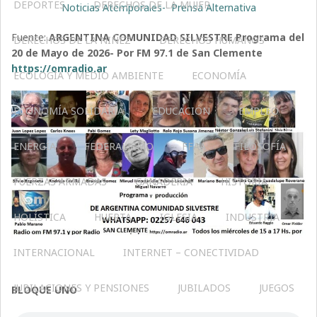
DEPORTES
DERECHOS DE LA MUJER
Noticias Atemporales- Prensa Alternativa
Fuente:
ARGENTINA COMUNIDAD SILVESTRE Programa del
DERECHOS DE LA NIÑEZ
DERECHOS HUMANOS
20 de Mayo de 2026- Por FM 97.1 de San Clemente
https://omradio.ar
ECOLOGÍA Y MEDIO AMBIENTE
ECONOMÍA
ECONOMÍA SOLIDARIA
EDUCACIÓN
EMPLEO
ENERGÍA
FEDERALISMO
FFAA
FILOSOFÍA
FUERZAS ARMADAS
GANADERIA
HISTORIA
HOLÍSTICA
HUERTA
IGLESIA
INDUSTRIA
INTERNACIONAL
INTERNET – CONECTIVIDAD
JUBILACIONES Y PENSIONES
JUBILADOS
JUEGOS
BLOQUE UNO