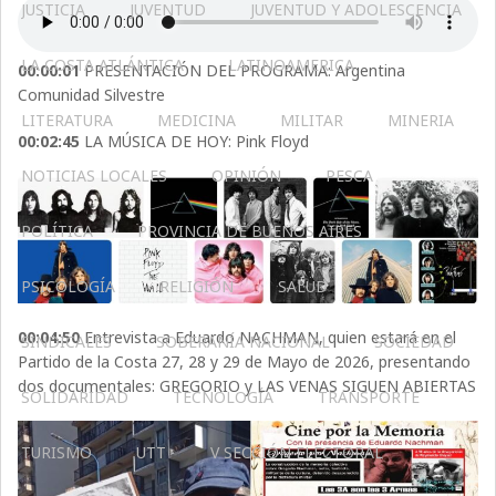
JUSTICIA
JUVENTUD
JUVENTUD Y ADOLESCENCIA
LA COSTA ATLÁNTICA
LATINOAMERICA
00:00:01
PRESENTACIÓN DEL PROGRAMA: Argentina
Comunidad Silvestre
LITERATURA
MEDICINA
MILITAR
MINERIA
00:02:45
LA MÚSICA DE HOY: Pink Floyd
NOTICIAS LOCALES
OPINIÓN
PESCA
POLÍTICA
PROVINCIA DE BUENOS AIRES
PSICOLOGÍA
RELIGIÓN
SALUD
00:04:50
Entrevista a Eduardo NACHMAN, quien estará en el
SINDICALES
SOBERANÍA NACIONAL
SOCIEDAD
Partido de la Costa 27, 28 y 29 de Mayo de 2026, presentando
dos documentales: GREGORIO y LAS VENAS SIGUEN ABIERTAS
SOLIDARIDAD
TECNOLOGÍA
TRANSPORTE
TURISMO
UTT
V SECCIÓN ELECTORAL