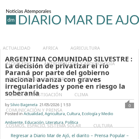
ACTUALIDAD
AFRICA
AGRICULTURA
ARGENTINA COMUNIDAD SILVESTRE :
ALQUILERES
ANTROPOLOGÍA Y ARQUEOLOGÍA
La decisión de privatizar el río
Paraná por parte del gobierno
nacional avanza con graves
ARQUITECTURA – INGENIERIA
ASIA
irregularidades y pone en riesgo la
soberanía
CIENCIA E INVESTIGACIÓN
CLIMA
by
Silvio Bageneta
21/05/2026 | 1:53
0
COMUNICACIÓN Y PRENSA
Posted in
Actualidad
,
Agricultura
,
Cultura
,
Ecología y Medio
Ambiente
,
Educación
,
Literatura
,
Política
COSMOS, ESPACIO, SISTEMA SOLAR
CULTURA
Regresar a Diario Mar de Ajó, el diarito – Prensa Popular –