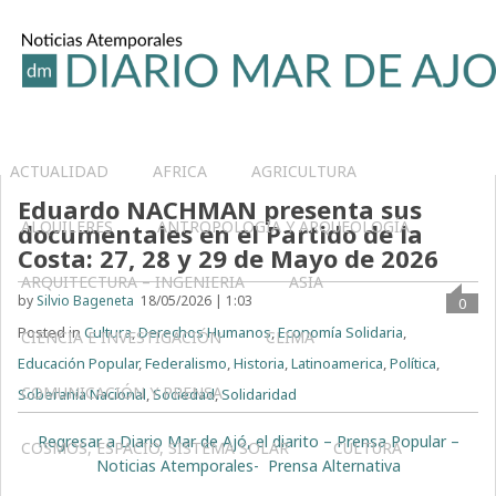
ACTUALIDAD
AFRICA
AGRICULTURA
Eduardo NACHMAN presenta sus
ALQUILERES
ANTROPOLOGÍA Y ARQUEOLOGÍA
documentales en el Partido de la
Costa: 27, 28 y 29 de Mayo de 2026
ARQUITECTURA – INGENIERIA
ASIA
by
Silvio Bageneta
18/05/2026 | 1:03
0
Posted in
Cultura
,
Derechos Humanos
,
Economía Solidaria
,
CIENCIA E INVESTIGACIÓN
CLIMA
Educación Popular
,
Federalismo
,
Historia
,
Latinoamerica
,
Política
,
COMUNICACIÓN Y PRENSA
Soberanía Nacional
,
Sociedad
,
Solidaridad
Regresar a Diario Mar de Ajó, el diarito – Prensa Popular –
COSMOS, ESPACIO, SISTEMA SOLAR
CULTURA
Noticias Atemporales- Prensa Alternativa