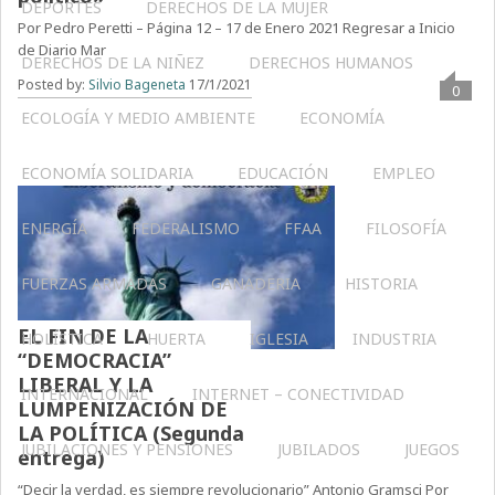
DEPORTES
DERECHOS DE LA MUJER
Por Pedro Peretti – Página 12 – 17 de Enero 2021 Regresar a Inicio
de Diario Mar
DERECHOS DE LA NIÑEZ
DERECHOS HUMANOS
Posted by:
Silvio Bageneta
17/1/2021
0
ECOLOGÍA Y MEDIO AMBIENTE
ECONOMÍA
ECONOMÍA SOLIDARIA
EDUCACIÓN
EMPLEO
ENERGÍA
FEDERALISMO
FFAA
FILOSOFÍA
FUERZAS ARMADAS
GANADERIA
HISTORIA
EL FIN DE LA
HOLÍSTICA
HUERTA
IGLESIA
INDUSTRIA
“DEMOCRACIA”
LIBERAL Y LA
INTERNACIONAL
INTERNET – CONECTIVIDAD
LUMPENIZACIÓN DE
LA POLÍTICA (Segunda
JUBILACIONES Y PENSIONES
JUBILADOS
JUEGOS
entrega)
“Decir la verdad, es siempre revolucionario” Antonio Gramsci Por