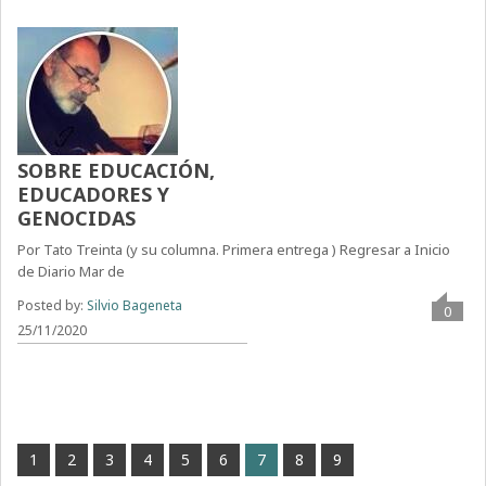
SOBRE EDUCACIÓN,
EDUCADORES Y
GENOCIDAS
Por Tato Treinta (y su columna. Primera entrega ) Regresar a Inicio
de Diario Mar de
Posted by:
Silvio Bageneta
0
25/11/2020
1
2
3
4
5
6
7
8
9