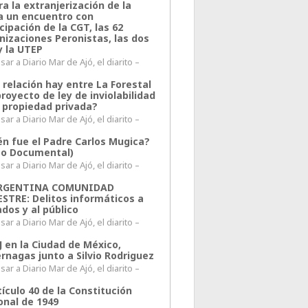
a la extranjerización de la
ra un encuentro con
cipación de la CGT, las 62
nizaciones Peronistas, las dos
y la UTEP
ar a Diario Mar de Ajó, el diarito –
 relación hay entre La Forestal
proyecto de ley de inviolabilidad
a propiedad privada?
ar a Diario Mar de Ajó, el diarito –
én fue el Padre Carlos Mugica?
eo Documental)
ar a Diario Mar de Ajó, el diarito –
ARGENTINA COMUNIDAD
ESTRE: Delitos informáticos a
ados y al público
ar a Diario Mar de Ajó, el diarito –
J en la Ciudad de México,
rnagas junto a Silvio Rodriguez
ar a Diario Mar de Ajó, el diarito –
tículo 40 de la Constitución
onal de 1949