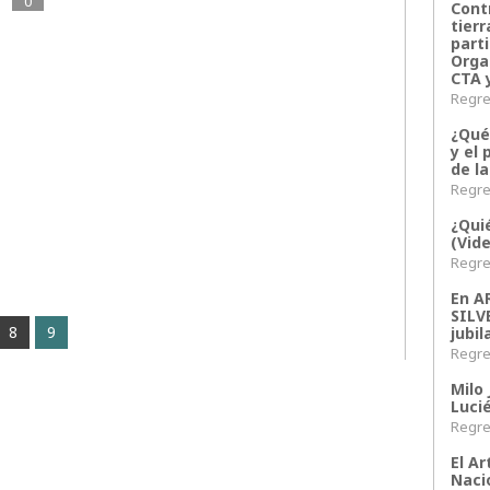
0
Contr
tier
parti
Orga
CTA 
Regres
¿Qué
y el 
de l
Regres
¿Qui
(Vid
Regres
En 
SILV
8
9
jubil
Regres
Milo 
Lucié
Regres
El Ar
Naci