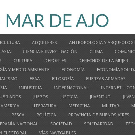
ICULTURA
ALQUILERES
ANTROPOLOGÍA Y ARQUEOLOG
ASIA
CIENCIA E INVESTIGACIÓN
CLIMA
COMUNIC
R
CULTURA
DEPORTES
DERECHOS DE LA MUJER
GÍA Y MEDIO AMBIENTE
ECONOMÍA
ECONOMÍA SOLID
RALISMO
FFAA
FILOSOFÍA
FUERZAS ARMADAS
ESIA
INDUSTRIA
INTERNACIONAL
INTERNET – CO
JUBILADOS
JUEGOS
JUSTICIA
JUVENTUD
JUVE
OAMERICA
LITERATURA
MEDICINA
MILITAR
M
PESCA
POLÍTICA
PROVINCIA DE BUENOS AIRES
ERANÍA NACIONAL
SOCIEDAD
SOLIDARIDAD
TEC
N ELECTORAL
VÍAS NAVEGABLES