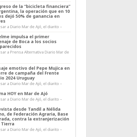
greso de la “bicicleta financiera”
rgentina, la operación que en 10
s dejó 50% de ganancia en
res
ar a Diario Mar de Ajó, el diarito –
elme impulsa el primer
naje de Boca a los socios
parecidos
sar a Prensa Alternativa Diario Mar de
l
aje emotivo del Pepe Mujica en
ierre de campaña del Frente
io 2024 Uruguay
ar a Diario Mar de Ajó, el diarito –
lima HOY en Mar de Ajó
ar a Diario Mar de Ajó, el diarito –
evista desde Tandil a Nélida
no, de Federación Agraria, Base
rada, contra la extranjerización
 Tierra
ar a Diario Mar de Ajó, el diarito –