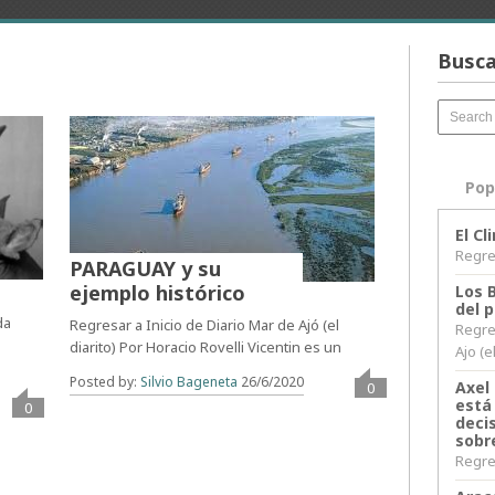
Busca
Pop
El C
Regres
PARAGUAY y su
ejemplo histórico
Los 
del 
da
Regresar a Inicio de Diario Mar de Ajó (el
Regre
diarito) Por Horacio Rovelli Vicentin es un
Ajo (e
Posted by:
Silvio Bageneta
26/6/2020
Axel 
0
está
0
decis
sobr
Regres