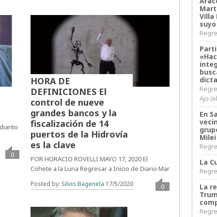
Arace
Martí
Villa
suyo
Regres
Parti
«Hac
inte
busc
dict
HORA DE
Regre
DEFINICIONES El
Ajo (e
control de nueve
grandes bancos y la
En S
veci
fiscalización de 14
diarito
grup
puertos de la Hidrovía
Milei
es la clave
Regres
0
POR HORACIO ROVELLI MAYO 17, 2020 El
La Cu
Cohete a la Luna Regresar a Inicio de Diario Mar
Regres
Posted by:
Silvio Bageneta
17/5/2020
La r
0
Trum
comp
Regres