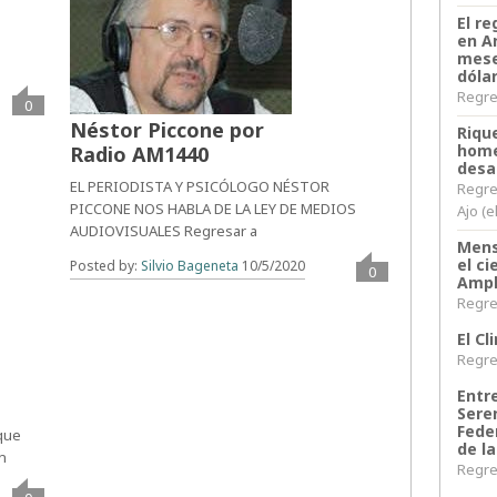
El re
en A
mese
dóla
Regres
0
Néstor Piccone por
Riqu
home
Radio AM1440
desa
EL PERIODISTA Y PSICÓLOGO NÉSTOR
Regre
PICCONE NOS HABLA DE LA LEY DE MEDIOS
Ajo (e
AUDIOVISUALES Regresar a
Mens
el c
Posted by:
Silvio Bageneta
10/5/2020
0
Ampl
Regres
El C
Regres
Entr
Sere
Fede
 que
de la
an
Regres