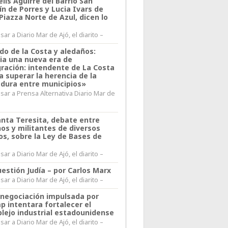
lis Aguirre del Barrio San
n de Porres y Lucia Ivars de
 Piazza Norte de Azul, dicen lo
ar a Diario Mar de Ajó, el diarito –
do de la Costa y aledaños:
ia una nueva era de
gración: intendente de La Costa
a superar la herencia de la
adura entre municipios»
sar a Prensa Alternativa Diario Mar de
l
anta Teresita, debate entre
nos y militantes de diversos
os, sobre la Ley de Bases de
ar a Diario Mar de Ajó, el diarito –
estión Judía – por Carlos Marx
ar a Diario Mar de Ajó, el diarito –
enegociación impulsada por
p intentara fortalecer el
lejo industrial estadounidense
ar a Diario Mar de Ajó, el diarito –