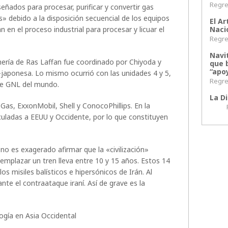
Regres
ñados para procesar, purificar y convertir gas
 debido a la disposición secuencial de los equipos
El Ar
Naci
 en el proceso industrial para procesar y licuar el
Regres
Navi
nería de Ras Laffan fue coordinado por Chiyoda y
que 
“apoy
japonesa. Lo mismo ocurrió con las unidades 4 y 5,
Regres
de GNL del mundo.
La Di
as, ExxonMobil, Shell y ConocoPhillips. En la
Regr
nculadas a EEUU y Occidente, por lo que constituyen
no es exagerado afirmar que la «civilización»
emplazar un tren lleva entre 10 y 15 años. Estos 14
os misiles balísticos e hipersónicos de Irán. Al
te el contraataque iraní. Así de grave es la
logía en Asia Occidental