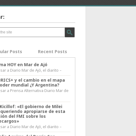
r:
ular Posts
Recent Posts
lima HOY en Mar de Ajó
ar a Diario Mar de Ajó, el diarito –
BRICS+ y el cambio en el mapa
poder mundial ¿Y Argentina?
sar a Prensa Alternativa Diario Mar de
l
Kicillof: «El gobierno de Milei
 queriendo apropiarse de esta
ión del FMI sobre los
ecargos»
ar a Diario Mar de Ajó, el diarito –