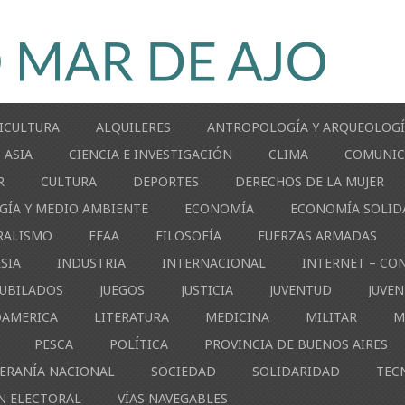
ICULTURA
ALQUILERES
ANTROPOLOGÍA Y ARQUEOLOG
ASIA
CIENCIA E INVESTIGACIÓN
CLIMA
COMUNIC
R
CULTURA
DEPORTES
DERECHOS DE LA MUJER
GÍA Y MEDIO AMBIENTE
ECONOMÍA
ECONOMÍA SOLID
RALISMO
FFAA
FILOSOFÍA
FUERZAS ARMADAS
ESIA
INDUSTRIA
INTERNACIONAL
INTERNET – CO
JUBILADOS
JUEGOS
JUSTICIA
JUVENTUD
JUVE
OAMERICA
LITERATURA
MEDICINA
MILITAR
M
PESCA
POLÍTICA
PROVINCIA DE BUENOS AIRES
ERANÍA NACIONAL
SOCIEDAD
SOLIDARIDAD
TEC
N ELECTORAL
VÍAS NAVEGABLES