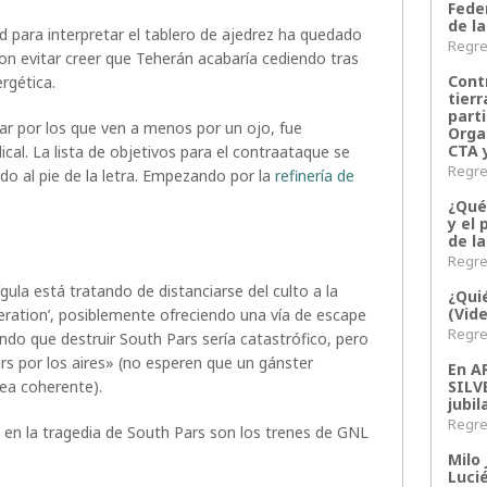
Fede
de la
d para interpretar el tablero de ajedrez ha quedado
Regres
on evitar creer que Teherán acabaría cediendo tras
Contr
rgética.
tier
parti
ar por los que ven a menos por un ojo, fue
Orga
CTA 
cal. La lista de objetivos para el contraataque se
Regres
do al pie de la letra. Empezando por la
refinería de
¿Qué
y el 
de l
Regres
gula está tratando de distanciarse del culto a la
¿Qui
(Vid
ration’, posiblemente ofreciendo una vía de escape
Regres
do que destruir South Pars sería catastrófico, pero
 por los aires» (no esperen que un gánster
En 
SILV
ea coherente).
jubil
Regres
 en la tragedia de South Pars son los trenes de GNL
Milo 
Lucié