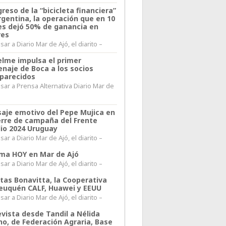
greso de la “bicicleta financiera”
rgentina, la operación que en 10
s dejó 50% de ganancia en
res
ar a Diario Mar de Ajó, el diarito –
elme impulsa el primer
naje de Boca a los socios
parecidos
sar a Prensa Alternativa Diario Mar de
l
aje emotivo del Pepe Mujica en
ierre de campaña del Frente
io 2024 Uruguay
ar a Diario Mar de Ajó, el diarito –
lima HOY en Mar de Ajó
ar a Diario Mar de Ajó, el diarito –
itas Bonavitta, la Cooperativa
euquén CALF, Huawei y EEUU
ar a Diario Mar de Ajó, el diarito –
evista desde Tandil a Nélida
no, de Federación Agraria, Base