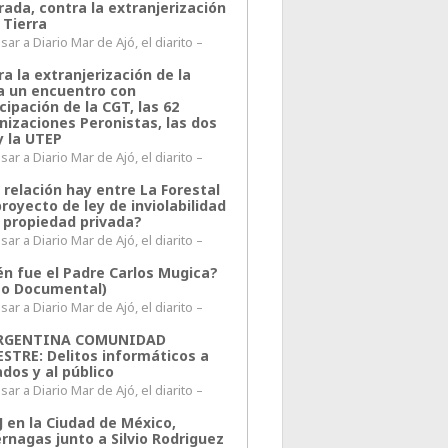
rada, contra la extranjerización
 Tierra
ar a Diario Mar de Ajó, el diarito –
a la extranjerización de la
ra un encuentro con
cipación de la CGT, las 62
nizaciones Peronistas, las dos
y la UTEP
ar a Diario Mar de Ajó, el diarito –
 relación hay entre La Forestal
proyecto de ley de inviolabilidad
a propiedad privada?
ar a Diario Mar de Ajó, el diarito –
én fue el Padre Carlos Mugica?
eo Documental)
ar a Diario Mar de Ajó, el diarito –
ARGENTINA COMUNIDAD
ESTRE: Delitos informáticos a
ados y al público
ar a Diario Mar de Ajó, el diarito –
J en la Ciudad de México,
rnagas junto a Silvio Rodriguez