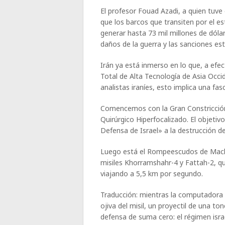
El profesor Fouad Azadi, a quien tuve
que los barcos que transiten por el e
generar hasta 73 mil millones de dóla
daños de la guerra y las sanciones es
Irán ya está inmerso en lo que, a efe
Total de Alta Tecnología de Asia Occid
analistas iraníes, esto implica una f
Comencemos con la Gran Constricción,
Quirúrgico Hiperfocalizado. El objetiv
Defensa de Israel» a la destrucción del
Luego está el Rompeescudos de Mach 
misiles Khorramshahr-4 y Fattah-2, q
viajando a 5,5 km por segundo.
Traducción: mientras la computadora e
ojiva del misil, un proyectil de una 
defensa de suma cero: el régimen isra