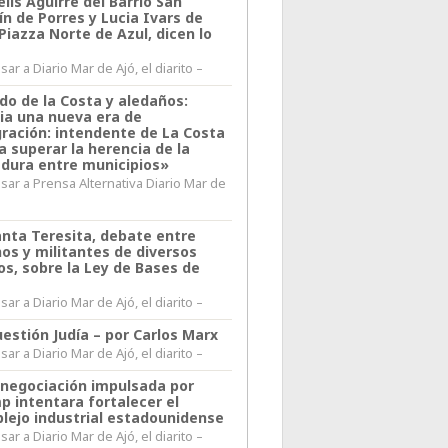
lis Aguirre del Barrio San
n de Porres y Lucia Ivars de
 Piazza Norte de Azul, dicen lo
ar a Diario Mar de Ajó, el diarito –
do de la Costa y aledaños:
ia una nueva era de
gración: intendente de La Costa
a superar la herencia de la
adura entre municipios»
sar a Prensa Alternativa Diario Mar de
l
anta Teresita, debate entre
nos y militantes de diversos
os, sobre la Ley de Bases de
ar a Diario Mar de Ajó, el diarito –
estión Judía – por Carlos Marx
ar a Diario Mar de Ajó, el diarito –
enegociación impulsada por
p intentara fortalecer el
lejo industrial estadounidense
ar a Diario Mar de Ajó, el diarito –