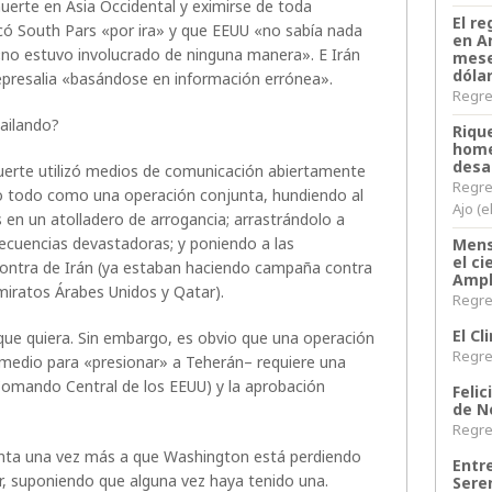
muerte en Asia Occidental y eximirse de toda
El re
acó South Pars «por ira» y que EEUU «no sabía nada
en A
 «no estuvo involucrado de ninguna manera». E Irán
mese
dóla
epresalia «basándose en información errónea».
Regres
ailando?
Riqu
home
desa
 muerte utilizó medios de comunicación abiertamente
Regre
lo todo como una operación conjunta, hundiendo al
Ajo (e
 en un atolladero de arrogancia; arrastrándolo a
ecuencias devastadoras; y poniendo a las
Mens
el c
ontra de Irán (ya estaban haciendo campaña contra
Ampl
miratos Árabes Unidos y Qatar).
Regres
El C
que quiera. Sin embargo, es obvio que una operación
Regres
 medio para «presionar» a Teherán– requiere una
omando Central de los EEUU) y la aprobación
Felic
de N
Regres
apunta una vez más a que Washington está perdiendo
Entr
ior, suponiendo que alguna vez haya tenido una.
Sere