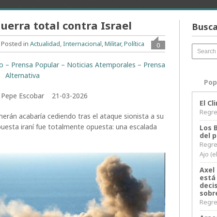
uerra total contra Israel
Busca
Posted in
Actualidad
,
Internacional
,
Militar
,
Política
0
ito – Prensa Popular – Noticias Atemporales – Prensa
Alternativa
Pop
or Pepe Escobar 21-03-2026
El C
Regres
erán acabaría cediendo tras el ataque sionista a su
puesta iraní fue totalmente opuesta: una escalada
Los 
del 
Regre
Ajo (e
Axel 
está
decis
sobr
Regres