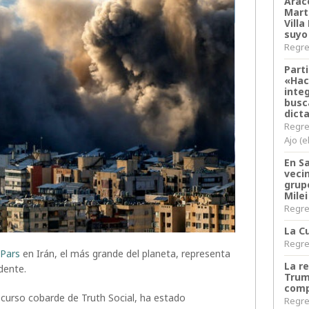
Arace
Martí
Villa
suyo
Regres
Parti
«Hac
inte
busc
dict
Regre
Ajo (e
En S
veci
grup
Milei
Regres
La Cu
Regres
 Pars
en Irán, el más grande del planeta, representa
La r
dente.
Trum
comp
iscurso cobarde de Truth Social, ha estado
Regres