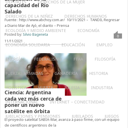
DEPORTES
DERECHOS DE LA MUJER
capacidad del Río
Salado
DERECHOS DE LA NIÑEZ
DERECHOS HUMANOS
Fuente : http://www.abchoy.com.ar/ 10/11/2021 – TANDIL Regresar
a Diario Mar de Ajó, el diarito – Prensa
ECOLOGÍA Y MEDIO AMBIENTE
ECONOMÍA
Posted by:
Silvio Bageneta
0
11/11/2021
ECONOMÍA SOLIDARIA
EDUCACIÓN
EMPLEO
ENERGÍA
FEDERALISMO
FFAA
FILOSOFÍA
FUERZAS ARMADAS
GANADERIA
HISTORIA
HOLÍSTICA
HUERTA
IGLESIA
INDUSTRIA
Ciencia: Argentina
cada vez más cerca de
INTERNACIONAL
INTERNET – CONECTIVIDAD
poner un nuevo
satélite en órbita
JUBILACIONES Y PENSIONES
JUBILADOS
JUEGOS
El proyecto satelital SABIA-Mar, avanza a paso firme, con un equipo
de científicos argentinos de la