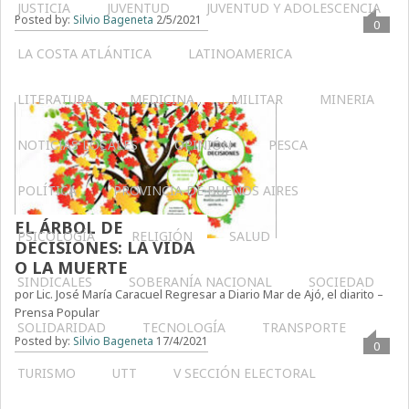
JUSTICIA
JUVENTUD
JUVENTUD Y ADOLESCENCIA
Posted by:
Silvio Bageneta
2/5/2021
0
LA COSTA ATLÁNTICA
LATINOAMERICA
LITERATURA
MEDICINA
MILITAR
MINERIA
NOTICIAS LOCALES
OPINIÓN
PESCA
POLÍTICA
PROVINCIA DE BUENOS AIRES
EL ÁRBOL DE
PSICOLOGÍA
RELIGIÓN
SALUD
DECISIONES: LA VIDA
O LA MUERTE
SINDICALES
SOBERANÍA NACIONAL
SOCIEDAD
por Lic. José María Caracuel Regresar a Diario Mar de Ajó, el diarito –
Prensa Popular
SOLIDARIDAD
TECNOLOGÍA
TRANSPORTE
Posted by:
Silvio Bageneta
17/4/2021
0
TURISMO
UTT
V SECCIÓN ELECTORAL