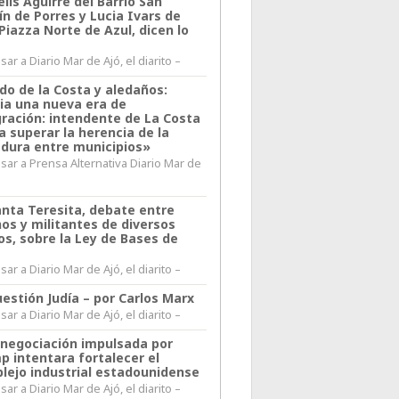
lis Aguirre del Barrio San
n de Porres y Lucia Ivars de
 Piazza Norte de Azul, dicen lo
ar a Diario Mar de Ajó, el diarito –
do de la Costa y aledaños:
ia una nueva era de
gración: intendente de La Costa
a superar la herencia de la
adura entre municipios»
sar a Prensa Alternativa Diario Mar de
l
anta Teresita, debate entre
nos y militantes de diversos
os, sobre la Ley de Bases de
ar a Diario Mar de Ajó, el diarito –
estión Judía – por Carlos Marx
ar a Diario Mar de Ajó, el diarito –
enegociación impulsada por
p intentara fortalecer el
lejo industrial estadounidense
ar a Diario Mar de Ajó, el diarito –