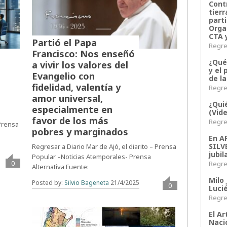
Contr
tier
parti
Orga
CTA 
Partió el Papa
Regres
Francisco: Nos enseñó
¿Qué
a vivir los valores del
y el 
Evangelio con
de l
fidelidad, valentía y
Regres
amor universal,
¿Qui
especialmente en
(Vid
favor de los más
Regres
 Prensa
pobres y marginados
En 
SILV
Regresar a Diario Mar de Ajó, el diarito – Prensa
jubil
Popular –Noticias Atemporales- Prensa
0
Regres
Alternativa Fuente:
Milo 
Posted by:
Silvio Bageneta
21/4/2025
0
Lucié
Regres
El Ar
Naci