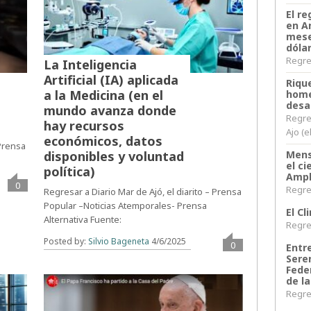
El re
en A
mese
dóla
Regres
La Inteligencia
Artificial (IA) aplicada
Riqu
a la Medicina (en el
home
desa
mundo avanza donde
Regre
hay recursos
Ajo (e
económicos, datos
 Prensa
Mens
disponibles y voluntad
el c
política)
Ampl
0
Regres
Regresar a Diario Mar de Ajó, el diarito – Prensa
Popular –Noticias Atemporales- Prensa
El C
Alternativa Fuente:
Regres
Posted by:
Silvio Bageneta
4/6/2025
0
Entr
Sere
Fede
de la
Regres