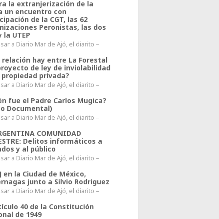
a la extranjerización de la
ra un encuentro con
cipación de la CGT, las 62
nizaciones Peronistas, las dos
y la UTEP
ar a Diario Mar de Ajó, el diarito –
 relación hay entre La Forestal
proyecto de ley de inviolabilidad
a propiedad privada?
ar a Diario Mar de Ajó, el diarito –
én fue el Padre Carlos Mugica?
eo Documental)
ar a Diario Mar de Ajó, el diarito –
ARGENTINA COMUNIDAD
ESTRE: Delitos informáticos a
ados y al público
ar a Diario Mar de Ajó, el diarito –
J en la Ciudad de México,
rnagas junto a Silvio Rodriguez
ar a Diario Mar de Ajó, el diarito –
tículo 40 de la Constitución
onal de 1949