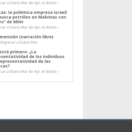
ar a Diario Mar de Ajó, el diarito –
tas: la polémica empresa israelí
busca petróleo en Malvinas con
o” de Milei
ar a Diario Mar de Ajó, el diarito –
mensión (narración libre)
esar a Diario Mar
está primero: ¿La
esentatividad de los individuos
representatividad de las
icas?
ar a Diario Mar de Ajó, el diarito –