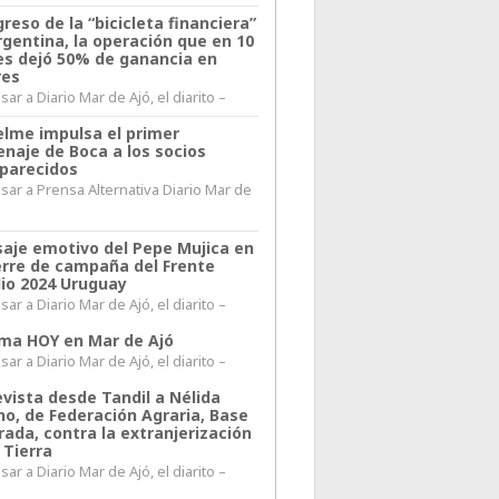
greso de la “bicicleta financiera”
rgentina, la operación que en 10
s dejó 50% de ganancia en
res
ar a Diario Mar de Ajó, el diarito –
elme impulsa el primer
naje de Boca a los socios
parecidos
sar a Prensa Alternativa Diario Mar de
l
aje emotivo del Pepe Mujica en
ierre de campaña del Frente
io 2024 Uruguay
ar a Diario Mar de Ajó, el diarito –
lima HOY en Mar de Ajó
ar a Diario Mar de Ajó, el diarito –
evista desde Tandil a Nélida
no, de Federación Agraria, Base
rada, contra la extranjerización
 Tierra
ar a Diario Mar de Ajó, el diarito –