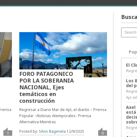
Busca
Pop
El C
Regres
FORO PATAGONICO
POR LA SOBERANIA
Los 
del 
NACIONAL, Ejes
Regre
temáticos en
Ajo (e
construcción
Axel 
 Prensa
Regresar a Diario Mar de Ajó, el diarito – Prensa
está
Popular –Noticias Atemporales- Prensa
decis
sobr
Alternativa Mientras
Regres
Posted by:
Silvio Bageneta
12/9/2025
1
0