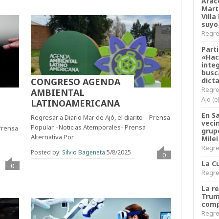
Arace
Martí
Villa
suyo
Regres
Parti
«Hac
inte
busc
dict
CONGRESO AGENDA
Regre
AMBIENTAL
Ajo (e
LATINOAMERICANA
En S
Regresar a Diario Mar de Ajó, el diarito – Prensa
veci
Popular –Noticias Atemporales- Prensa
 Prensa
grup
Alternativa Por
Milei
Regres
Posted by:
Silvio Bageneta
5/8/2025
0
La Cu
0
Regres
La r
Trum
comp
Regres