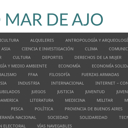
ICULTURA
ALQUILERES
ANTROPOLOGÍA Y ARQUEOLOG
ASIA
CIENCIA E INVESTIGACIÓN
CLIMA
COMUNIC
R
CULTURA
DEPORTES
DERECHOS DE LA MUJER
GÍA Y MEDIO AMBIENTE
ECONOMÍA
ECONOMÍA SOLID
RALISMO
FFAA
FILOSOFÍA
FUERZAS ARMADAS
ESIA
INDUSTRIA
INTERNACIONAL
INTERNET – CO
JUBILADOS
JUEGOS
JUSTICIA
JUVENTUD
JUVE
OAMERICA
LITERATURA
MEDICINA
MILITAR
M
PESCA
POLÍTICA
PROVINCIA DE BUENOS AIRES
ERANÍA NACIONAL
SOCIEDAD
SOLIDARIDAD
TEC
N ELECTORAL
VÍAS NAVEGABLES