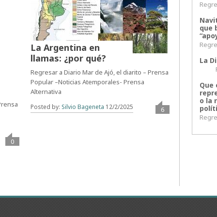
Regres
Navi
que 
“apoy
Regres
La Argentina en
llamas: ¿por qué?
La Di
Regr
Regresar a Diario Mar de Ajó, el diarito – Prensa
Popular –Noticias Atemporales- Prensa
Que 
Alternativa
repr
o la 
 Prensa
Posted by:
Silvio Bageneta
12/2/2025
polít
6
Regres
0