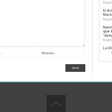
Regres
El Ar
Naci
Regres
Navi
que 
“apoy
Regres
La Di
Regr