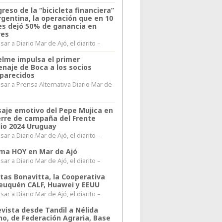
greso de la “bicicleta financiera”
rgentina, la operación que en 10
s dejó 50% de ganancia en
res
ar a Diario Mar de Ajó, el diarito –
elme impulsa el primer
naje de Boca a los socios
parecidos
sar a Prensa Alternativa Diario Mar de
l
aje emotivo del Pepe Mujica en
ierre de campaña del Frente
io 2024 Uruguay
ar a Diario Mar de Ajó, el diarito –
lima HOY en Mar de Ajó
ar a Diario Mar de Ajó, el diarito –
itas Bonavitta, la Cooperativa
euquén CALF, Huawei y EEUU
ar a Diario Mar de Ajó, el diarito –
evista desde Tandil a Nélida
no, de Federación Agraria, Base