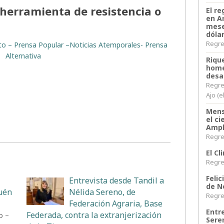
 herramienta de resistencia o
El re
en A
mese
dóla
Regres
rito – Prensa Popular –Noticias Atemporales- Prensa
Alternativa
Riqu
home
desa
Regre
Ajo (e
Mens
el c
Ampl
Regres
El C
Regres
Felic
Entrevista desde Tandil a
de N
uén
Nélida Sereno, de
Regres
Federación Agraria, Base
Entr
Federada, contra la extranjerización
o –
Sere