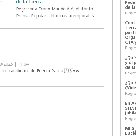
de la Tierra
es
Fede
de la
Regresar a Diario Mar de Ajó, el diarito –
Regres
Prensa Popular – Noticias atemporales
Contr
tier
parti
Orga
CTA 
Regres
¿Qué
y el 
9/2025 | 11:04
de l
estro canldidato de Fuerza Patria 🇦🇷♥️🔥
Regres
¿Qui
(Vid
Regres
En 
SILV
jubil
Regres
Milo 
Lucié