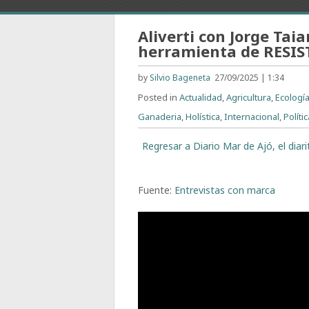
Aliverti con Jorge Tai
herramienta de RESI
by
Silvio Bageneta
27/09/2025 | 1:34
Posted in
Actualidad
,
Agricultura
,
Ecologí
Ganaderia
,
Holística
,
Internacional
,
Políti
Regresar a Diario Mar de Ajó, el dia
Fuente:
Entrevistas con marca