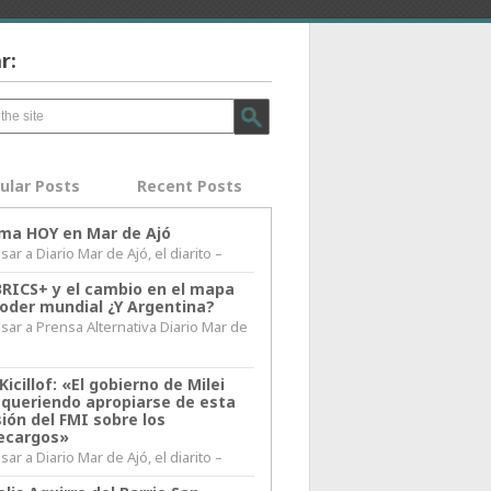
r:
ular Posts
Recent Posts
lima HOY en Mar de Ajó
ar a Diario Mar de Ajó, el diarito –
BRICS+ y el cambio en el mapa
poder mundial ¿Y Argentina?
sar a Prensa Alternativa Diario Mar de
l
Kicillof: «El gobierno de Milei
 queriendo apropiarse de esta
ión del FMI sobre los
ecargos»
ar a Diario Mar de Ajó, el diarito –