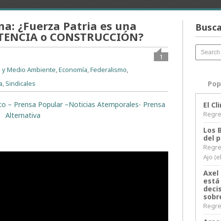
ana: ¿Fuerza Patria es una
Busca
STENCIA o CONSTRUCCIÓN?
1
a y Medio Ambiente
,
Economía
,
Federalismo
,
ca
,
Sindicales
Pop
rito – Prensa Popular –Noticias Atemporales- Prensa
El C
Regres
Alternativa
Los 
del 
Regre
Ajo (e
Axel 
está
decis
sobr
Regres