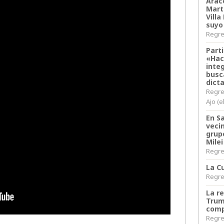
Arace
Martí
Villa
suyo
Regres
Parti
«Hac
inte
busc
dict
Regre
Ajo (e
En S
veci
grup
Milei
Regres
La Cu
Regres
La r
Trum
comp
Regres