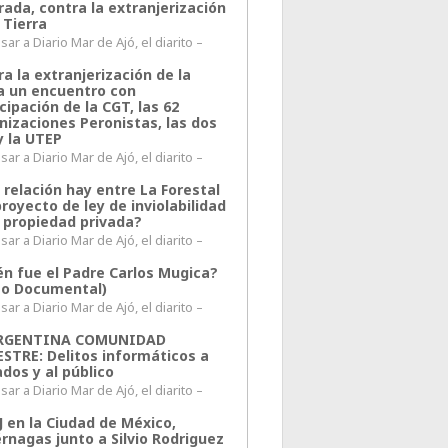
rada, contra la extranjerización
 Tierra
ar a Diario Mar de Ajó, el diarito –
a la extranjerización de la
ra un encuentro con
cipación de la CGT, las 62
nizaciones Peronistas, las dos
y la UTEP
ar a Diario Mar de Ajó, el diarito –
 relación hay entre La Forestal
proyecto de ley de inviolabilidad
a propiedad privada?
ar a Diario Mar de Ajó, el diarito –
én fue el Padre Carlos Mugica?
eo Documental)
ar a Diario Mar de Ajó, el diarito –
ARGENTINA COMUNIDAD
ESTRE: Delitos informáticos a
ados y al público
ar a Diario Mar de Ajó, el diarito –
J en la Ciudad de México,
rnagas junto a Silvio Rodriguez