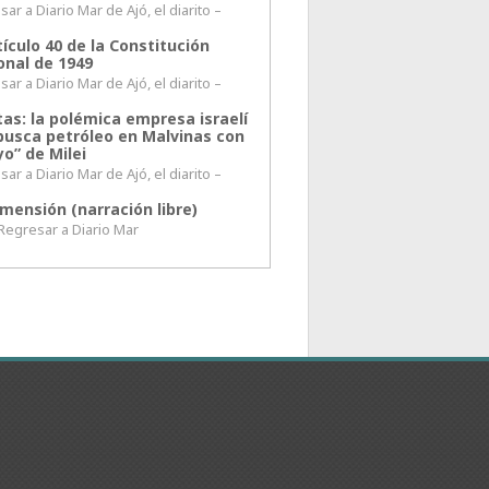
ar a Diario Mar de Ajó, el diarito –
tículo 40 de la Constitución
onal de 1949
ar a Diario Mar de Ajó, el diarito –
tas: la polémica empresa israelí
busca petróleo en Malvinas con
o” de Milei
ar a Diario Mar de Ajó, el diarito –
mensión (narración libre)
esar a Diario Mar