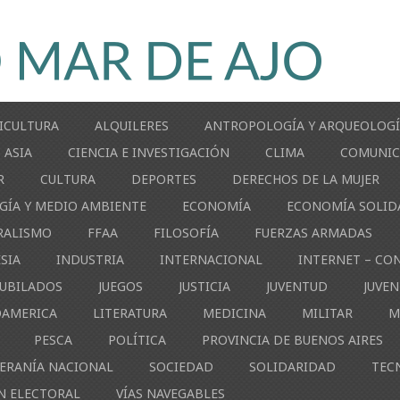
ICULTURA
ALQUILERES
ANTROPOLOGÍA Y ARQUEOLOG
ASIA
CIENCIA E INVESTIGACIÓN
CLIMA
COMUNIC
R
CULTURA
DEPORTES
DERECHOS DE LA MUJER
GÍA Y MEDIO AMBIENTE
ECONOMÍA
ECONOMÍA SOLID
RALISMO
FFAA
FILOSOFÍA
FUERZAS ARMADAS
ESIA
INDUSTRIA
INTERNACIONAL
INTERNET – CO
JUBILADOS
JUEGOS
JUSTICIA
JUVENTUD
JUVE
OAMERICA
LITERATURA
MEDICINA
MILITAR
M
PESCA
POLÍTICA
PROVINCIA DE BUENOS AIRES
ERANÍA NACIONAL
SOCIEDAD
SOLIDARIDAD
TEC
N ELECTORAL
VÍAS NAVEGABLES