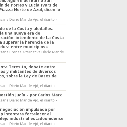
lis Aguirre del Barrio San
n de Porres y Lucia Ivars de
 Piazza Norte de Azul, dicen lo
ar a Diario Mar de Ajó, el diarito –
do de la Costa y aledaños:
ia una nueva era de
gración: intendente de La Costa
a superar la herencia de la
adura entre municipios»
sar a Prensa Alternativa Diario Mar de
l
anta Teresita, debate entre
nos y militantes de diversos
os, sobre la Ley de Bases de
ar a Diario Mar de Ajó, el diarito –
estión Judía – por Carlos Marx
ar a Diario Mar de Ajó, el diarito –
enegociación impulsada por
p intentara fortalecer el
lejo industrial estadounidense
ar a Diario Mar de Ajó, el diarito –