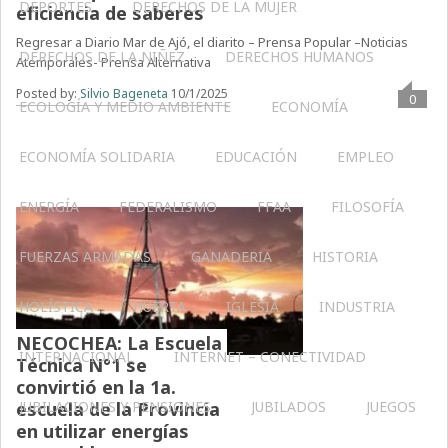
DEPORTES
DERECHOS DE LA MUJER
eficiencia de saberes
Regresar a Diario Mar de Ajó, el diarito – Prensa Popular –Noticias
DERECHOS DE LA NIÑEZ
DERECHOS HUMANOS
Atemporales- Prensa Alternativa
Posted by:
Silvio Bageneta
10/1/2025
0
ECOLOGÍA Y MEDIO AMBIENTE
ECONOMÍA
ECONOMÍA SOLIDARIA
EDUCACIÓN
EMPLEO
ENERGÍA
FEDERALISMO
FFAA
FILOSOFÍA
FUERZAS ARMADAS
GANADERIA
HISTORIA
HOLÍSTICA
HUERTA
IGLESIA
INDUSTRIA
NECOCHEA: La Escuela
INTERNACIONAL
INTERNET – CONECTIVIDAD
Técnica N°1 se
convirtió en la 1a.
JUBILACIONES Y PENSIONES
JUBILADOS
JUEGOS
escuela de la Provincia
en utilizar energías