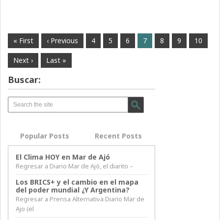
« First
‹ Previous
4
5
6
7
8
9
10
Next ›
Last »
Buscar:
Popular Posts
Recent Posts
El Clima HOY en Mar de Ajó
Regresar a Diario Mar de Ajó, el diarito –
Los BRICS+ y el cambio en el mapa
del poder mundial ¿Y Argentina?
Regresar a Prensa Alternativa Diario Mar de
Ajo (el