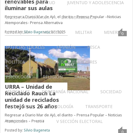
renovables para
JUSTICIA
JUVENTUD
JUVENTUD Y ADOLESCENCIA
iluminar sus aulas
Regresar a Diario Mar de Ajó, el diarito – Prensa Popular –Noticias
LA COSTA ATLÁNTICA
LATINOAMERICA
Atemporales- Prensa Alternativa
LITERATURA
MEDICINA
MILITAR
MINERIA
Posted by:
Silvio Bageneta
9/1/2025
0
NOTICIAS LOCALES
OPINIÓN
PESCA
POLÍTICA
PROVINCIA DE BUENOS AIRES
PSICOLOGÍA
RELIGIÓN
SALUD
URRA – Unidad de
SINDICALES
SOBERANÍA NACIONAL
SOCIEDAD
Reciclado Rauch La
unidad de reciclados
festejó sus 26 años
SOLIDARIDAD
TECNOLOGÍA
TRANSPORTE
Regresar a Diario Mar de Ajó, el diarito – Prensa Popular – Noticias
Atemporales – Prensa
TURISMO
UTT
V SECCIÓN ELECTORAL
Posted by:
Silvio Bageneta
0