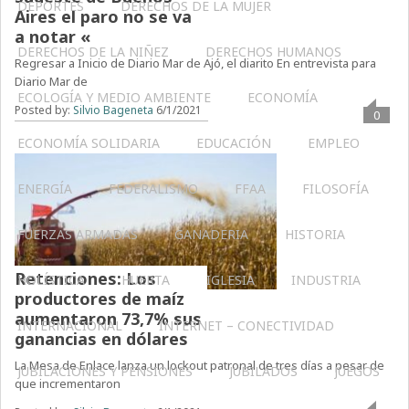
DEPORTES
DERECHOS DE LA MUJER
Aires el paro no se va
a notar «
DERECHOS DE LA NIÑEZ
DERECHOS HUMANOS
Regresar a Inicio de Diario Mar de Ajó, el diarito En entrevista para
Diario Mar de
ECOLOGÍA Y MEDIO AMBIENTE
ECONOMÍA
Posted by:
Silvio Bageneta
6/1/2021
0
ECONOMÍA SOLIDARIA
EDUCACIÓN
EMPLEO
ENERGÍA
FEDERALISMO
FFAA
FILOSOFÍA
FUERZAS ARMADAS
GANADERIA
HISTORIA
Retenciones: Los
HOLÍSTICA
HUERTA
IGLESIA
INDUSTRIA
productores de maíz
aumentaron 73,7% sus
INTERNACIONAL
INTERNET – CONECTIVIDAD
ganancias en dólares
La Mesa de Enlace lanza un lockout patronal de tres días a pesar de
JUBILACIONES Y PENSIONES
JUBILADOS
JUEGOS
que incrementaron