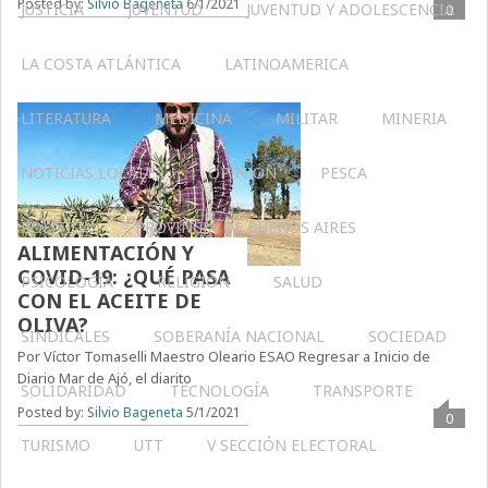
Posted by:
Silvio Bageneta
6/1/2021
JUSTICIA
JUVENTUD
JUVENTUD Y ADOLESCENCIA
0
LA COSTA ATLÁNTICA
LATINOAMERICA
LITERATURA
MEDICINA
MILITAR
MINERIA
NOTICIAS LOCALES
OPINIÓN
PESCA
POLÍTICA
PROVINCIA DE BUENOS AIRES
ALIMENTACIÓN Y
COVID-19: ¿QUÉ PASA
PSICOLOGÍA
RELIGIÓN
SALUD
CON EL ACEITE DE
OLIVA?
SINDICALES
SOBERANÍA NACIONAL
SOCIEDAD
Por Víctor Tomaselli Maestro Oleario ESAO Regresar a Inicio de
Diario Mar de Ajó, el diarito
SOLIDARIDAD
TECNOLOGÍA
TRANSPORTE
Posted by:
Silvio Bageneta
5/1/2021
0
TURISMO
UTT
V SECCIÓN ELECTORAL