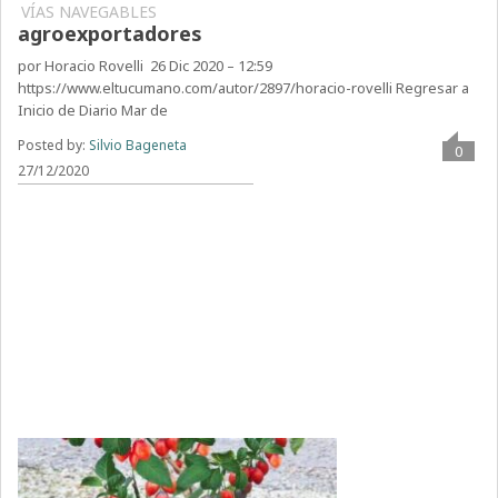
La propuesta de los
VÍAS NAVEGABLES
agroexportadores
por Horacio Rovelli 26 Dic 2020 – 12:59
https://www.eltucumano.com/autor/2897/horacio-rovelli Regresar a
Inicio de Diario Mar de
Posted by:
Silvio Bageneta
0
27/12/2020