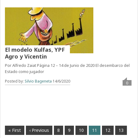
El modelo Kulfas, YPF
Agro y Vicentin
Por Alfredo Zaiat Página 12 – 14 de Junio de 2020 El desembarco del
Estado como jugador
Posted by:
Silvio Bageneta
14/6/2020
0
« First
‹ Previous
8
9
10
11
12
13