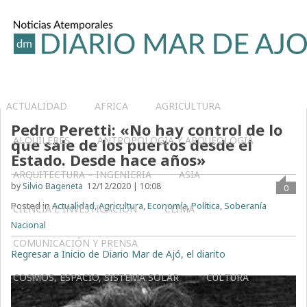
ACTUALIDAD
AFRICA
AGRICULTURA
Pedro Peretti: «No hay control de lo
ALQUILERES
ANTROPOLOGÍA Y ARQUEOLOGÍA
que sale de los puertos desde el
Estado. Desde hace años»
ARQUITECTURA – INGENIERIA
ASIA
by
Silvio Bageneta
12/12/2020 | 10:08
0
Posted in
Actualidad
,
Agricultura
,
Economía
,
Política
,
Soberanía
CIENCIA E INVESTIGACIÓN
CLIMA
Nacional
COMUNICACIÓN Y PRENSA
Regresar a Inicio de Diario Mar de Ajó, el diarito
COSMOS, ESPACIO, SISTEMA SOLAR
CULTURA