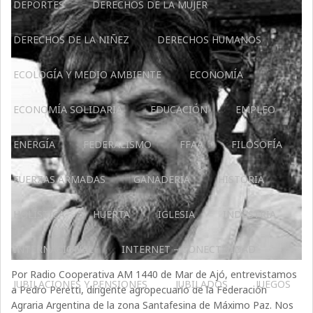
DEPORTES
DERECHOS DE LA MUJER
DERECHOS DE LA NIÑEZ
DERECHOS HUMANOS
ECOLOGÍA Y MEDIO AMBIENTE
ECONOMÍA
ECONOMÍA SOLIDARIA
EDUCACIÓN
EMPLEO
ENERGÍA
FEDERALISMO
FFAA
FILOSOFÍA
FUERZAS ARMADAS
GANADERIA
HISTORIA
HOLÍSTICA
HUERTA
IGLESIA
INDUSTRIA
INTERNACIONAL
INTERNET – CONECTIVIDAD
Por Radio Cooperativa AM 1440 de Mar de Ajó, entrevistamos
JUBILACIONES Y PENSIONES
JUBILADOS
JUEGOS
a Pedro Peretti, dirigente agropecuario de la Federación
Agraria Argentina de la zona Santafesina de Máximo Paz. Nos