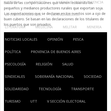
JUSTICIA
JUVENTUD
JUVENTUD Y ADOLESCENCIA
habla de las compensaciones que vienen recibiendo los
pequeños y medianos productores rurales que exportan soja.
Las exportaciones que se declaran en los puertos son a ojo de
LA COSTA ATLÁNTICA
LATINOAMERICA
buen cubero. Se basan en las declaraciones de los titulares de
los puertos que son privados.
LITERATURA
MEDICINA
MILITAR
MINERIA
NOTICIAS LOCALES
OPINIÓN
PESCA
POLÍTICA
PROVINCIA DE BUENOS AIRES
PSICOLOGÍA
RELIGIÓN
SALUD
SINDICALES
SOBERANÍA NACIONAL
SOCIEDAD
SOLIDARIDAD
TECNOLOGÍA
TRANSPORTE
TURISMO
UTT
V SECCIÓN ELECTORAL