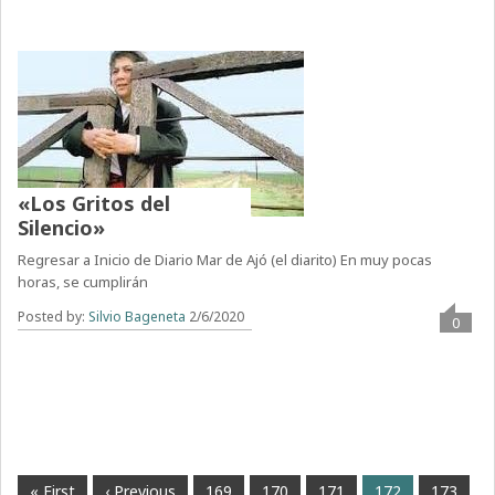
«Los Gritos del
Silencio»
Regresar a Inicio de Diario Mar de Ajó (el diarito) En muy pocas
horas, se cumplirán
Posted by:
Silvio Bageneta
2/6/2020
0
« First
‹ Previous
169
170
171
172
173