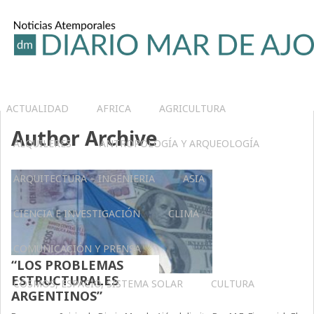
ACTUALIDAD
AFRICA
AGRICULTURA
Author Archive
ALQUILERES
ANTROPOLOGÍA Y ARQUEOLOGÍA
ARQUITECTURA – INGENIERIA
ASIA
CIENCIA E INVESTIGACIÓN
CLIMA
COMUNICACIÓN Y PRENSA
“LOS PROBLEMAS
ESTRUCTURALES
COSMOS, ESPACIO, SISTEMA SOLAR
CULTURA
ARGENTINOS”