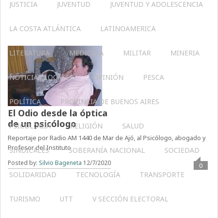
JUSTICIA
JUVENTUD
JUVENTUD Y ADOLESCENCIA
LA COSTA ATLÁNTICA
LATINOAMERICA
LITERATURA
MEDICINA
MILITAR
MINERIA
NOTICIAS LOCALES
OPINIÓN
PESCA
POLÍTICA
PROVINCIA DE BUENOS AIRES
El Odio desde la óptica
de un psicólogo
PSICOLOGÍA
RELIGIÓN
SALUD
Reportaje por Radio AM 1440 de Mar de Ajó, al Psicólogo, abogado y
Profesor del Instituto
SINDICALES
SOBERANÍA NACIONAL
SOCIEDAD
Posted by:
Silvio Bageneta
12/7/2020
0
SOLIDARIDAD
TECNOLOGÍA
TRANSPORTE
TURISMO
UTT
V SECCIÓN ELECTORAL