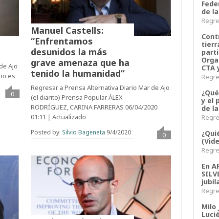
Fede
de la
Regres
Manuel Castells:
Contr
“Enfrentamos
tier
desunidos la más
parti
Orga
grave amenaza que ha
 de Ajo
CTA 
tenido la humanidad”
 no es
Regres
Regresar a Prensa Alternativa Diario Mar de Ajo
¿Qué
0
(el diarito) Prensa Popular ÁLEX
y el 
RODRÍGUEZ, CARINA FARRERAS 06/04/2020
de l
01:11 | Actualizado
Regres
Posted by:
Silvio Bageneta
9/4/2020
¿Qui
0
(Vid
Regres
En 
SILV
jubil
Regres
Milo 
Lucié