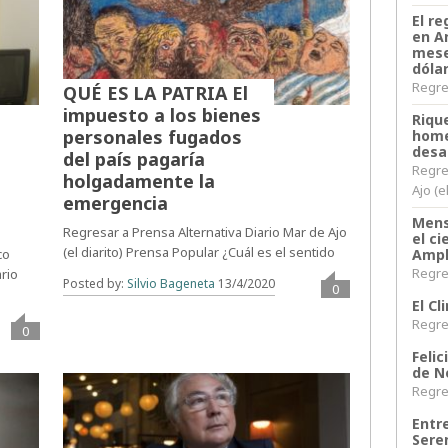
El re
en A
mese
dóla
Regres
QUÉ ES LA PATRIA El
impuesto a los bienes
Riqu
personales fugados
home
desa
del país pagaría
Regre
holgadamente la
Ajo (e
emergencia
Mens
Regresar a Prensa Alternativa Diario Mar de Ajo
el c
(el diarito) Prensa Popular ¿Cuál es el sentido
Ampl
co
Regres
rio
Posted by:
Silvio Bageneta
13/4/2020
0
El C
Regres
0
Felic
de N
Regres
Entr
Sere