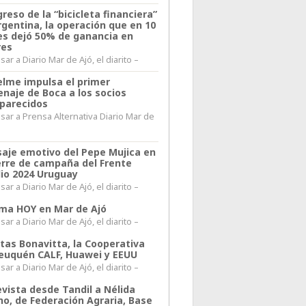
greso de la “bicicleta financiera”
rgentina, la operación que en 10
s dejó 50% de ganancia en
res
ar a Diario Mar de Ajó, el diarito –
elme impulsa el primer
naje de Boca a los socios
parecidos
sar a Prensa Alternativa Diario Mar de
l
aje emotivo del Pepe Mujica en
ierre de campaña del Frente
io 2024 Uruguay
ar a Diario Mar de Ajó, el diarito –
lima HOY en Mar de Ajó
ar a Diario Mar de Ajó, el diarito –
itas Bonavitta, la Cooperativa
euquén CALF, Huawei y EEUU
ar a Diario Mar de Ajó, el diarito –
evista desde Tandil a Nélida
no, de Federación Agraria, Base