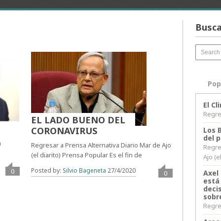
Busca
Pop
El C
Regres
EL LADO BUENO DEL
CORONAVIRUS
Los 
del 
a
Regresar a Prensa Alternativa Diario Mar de Ajo
Regre
(el diarito) Prensa Popular Es el fin de
Ajo (e
Posted by:
Silvio Bageneta
27/4/2020
0
Axel 
0
está
decis
sobr
Regres