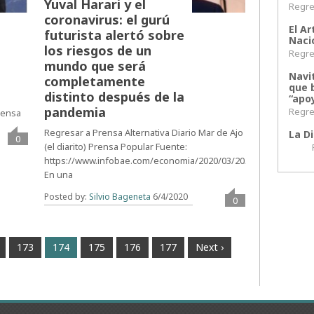
Yuval Harari y el
Regres
coronavirus: el gurú
El Ar
futurista alertó sobre
Naci
los riesgos de un
Regres
mundo que será
Navi
completamente
que 
distinto después de la
“apoy
pandemia
Regres
Prensa
Regresar a Prensa Alternativa Diario Mar de Ajo
La Di
0
(el diarito) Prensa Popular Fuente:
Regr
https://www.infobae.com/economia/2020/03/20/
En una
Posted by:
Silvio Bageneta
6/4/2020
0
173
174
175
176
177
Next ›