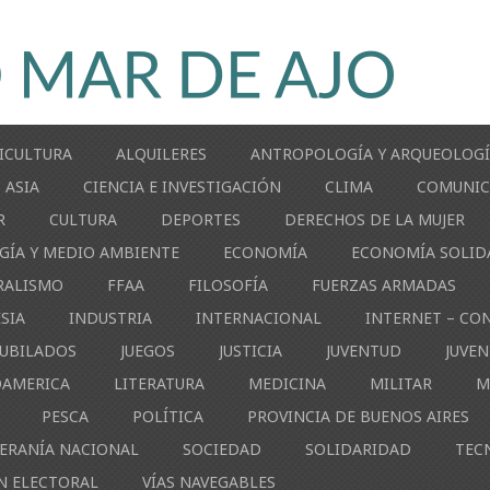
ICULTURA
ALQUILERES
ANTROPOLOGÍA Y ARQUEOLOG
ASIA
CIENCIA E INVESTIGACIÓN
CLIMA
COMUNIC
R
CULTURA
DEPORTES
DERECHOS DE LA MUJER
GÍA Y MEDIO AMBIENTE
ECONOMÍA
ECONOMÍA SOLID
RALISMO
FFAA
FILOSOFÍA
FUERZAS ARMADAS
ESIA
INDUSTRIA
INTERNACIONAL
INTERNET – CO
JUBILADOS
JUEGOS
JUSTICIA
JUVENTUD
JUVE
OAMERICA
LITERATURA
MEDICINA
MILITAR
M
PESCA
POLÍTICA
PROVINCIA DE BUENOS AIRES
ERANÍA NACIONAL
SOCIEDAD
SOLIDARIDAD
TEC
N ELECTORAL
VÍAS NAVEGABLES