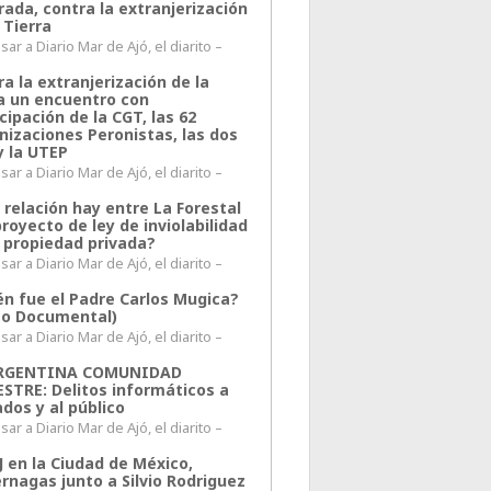
rada, contra la extranjerización
 Tierra
ar a Diario Mar de Ajó, el diarito –
a la extranjerización de la
ra un encuentro con
cipación de la CGT, las 62
nizaciones Peronistas, las dos
y la UTEP
ar a Diario Mar de Ajó, el diarito –
 relación hay entre La Forestal
proyecto de ley de inviolabilidad
a propiedad privada?
ar a Diario Mar de Ajó, el diarito –
én fue el Padre Carlos Mugica?
eo Documental)
ar a Diario Mar de Ajó, el diarito –
ARGENTINA COMUNIDAD
ESTRE: Delitos informáticos a
ados y al público
ar a Diario Mar de Ajó, el diarito –
J en la Ciudad de México,
rnagas junto a Silvio Rodriguez