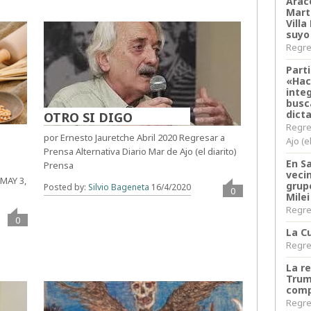
Arace
Martí
Villa
suyo
Regres
Parti
«Hac
inte
busc
dict
OTRO SI DIGO
Regre
por Ernesto Jauretche Abril 2020 Regresar a
Ajo (e
Prensa Alternativa Diario Mar de Ajo (el diarito)
En S
Prensa
veci
MAY 3,
grup
Posted by:
Silvio Bageneta
16/4/2020
0
Milei
Regres
0
La Cu
Regres
La r
Trum
comp
Regres