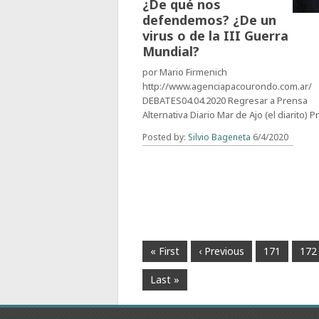
¿De qué nos
defendemos? ¿De un
virus o de la III Guerra
Mundial?
por Mario Firmenich
http://www.agenciapacourondo.com.ar/
DEBATES04.04.2020 Regresar a Prensa
Alternativa Diario Mar de Ajo (el diarito) 
Posted by:
Silvio Bageneta
6/4/2020
« First
‹ Previous
171
172
Last »