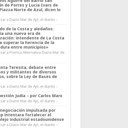
lis Aguirre del Barrio San
n de Porres y Lucia Ivars de
 Piazza Norte de Azul, dicen lo
ar a Diario Mar de Ajó, el diarito –
do de la Costa y aledaños:
ia una nueva era de
gración: intendente de La Costa
a superar la herencia de la
adura entre municipios»
sar a Prensa Alternativa Diario Mar de
l
anta Teresita, debate entre
nos y militantes de diversos
os, sobre la Ley de Bases de
ar a Diario Mar de Ajó, el diarito –
estión Judía – por Carlos Marx
ar a Diario Mar de Ajó, el diarito –
enegociación impulsada por
p intentara fortalecer el
lejo industrial estadounidense
ar a Diario Mar de Ajó, el diarito –