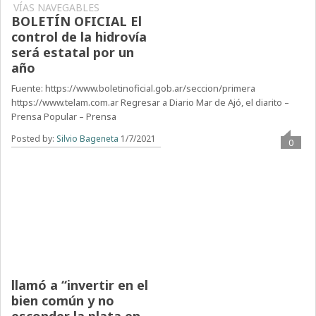
01/07/2021 08:23 –
VÍAS NAVEGABLES
BOLETÍN OFICIAL El
control de la hidrovía
será estatal por un
año
Fuente: https://www.boletinoficial.gob.ar/seccion/primera
https://www.telam.com.ar Regresar a Diario Mar de Ajó, el diarito –
Prensa Popular – Prensa
Posted by:
Silvio Bageneta
1/7/2021
0
El Papa Francisco
llamó a “invertir en el
bien común y no