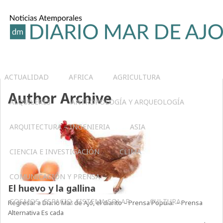
ACTUALIDAD
AFRICA
AGRICULTURA
Author Archive
ALQUILERES
ANTROPOLOGÍA Y ARQUEOLOGÍA
ARQUITECTURA – INGENIERIA
ASIA
CIENCIA E INVESTIGACIÓN
CLIMA
COMUNICACIÓN Y PRENSA
El huevo y la gallina
COSMOS, ESPACIO, SISTEMA SOLAR
CULTURA
Regresar a Diario Mar de Ajó, el diarito – Prensa Popular – Prensa
Alternativa Es cada