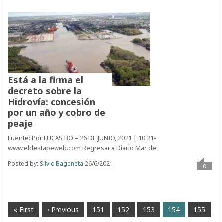
Está a la firma el
decreto sobre la
Hidrovía: concesión
por un año y cobro de
peaje
Fuente: Por LUCAS BO – 26 DE JUNIO, 2021 | 10.21-
www.eldestapeweb.com Regresar a Diario Mar de
Posted by:
Silvio Bageneta
26/6/2021
0
« First
‹ Previous
151
152
153
154
155