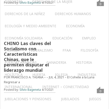
DEPORTES
DERECHOS DE LA MUJER
Posted by:
Silvio Bageneta
4/7/2021
0
DERECHOS DE LA NIÑEZ
DERECHOS HUMANOS
ECOLOGÍA Y MEDIO AMBIENTE
ECONOMÍA
CIEN AÑOS DEL PC
ECONOMÍA SOLIDARIA
EDUCACIÓN
EMPLEO
CHINO Las claves del
Socialismo con
ENERGÍA
FEDERALISMO
FFAA
FILOSOFÍA
Características
Chinas, que le
FUERZAS ARMADAS
GANADERIA
HISTORIA
permiten disputar el
liderazgo mundial
HOLÍSTICA
HUERTA
IGLESIA
INDUSTRIA
POR FRANCISCO A. TAIANA – – JUL 4, 2021 – El Cohete a la Luna
Regresar a
INTERNACIONAL
INTERNET – CONECTIVIDAD
Posted by:
Silvio Bageneta
4/7/2021
0
JUBILACIONES Y PENSIONES
JUBILADOS
JUEGOS