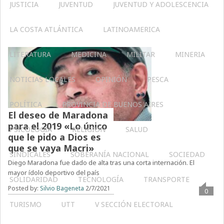
JUSTICIA
JUVENTUD
JUVENTUD Y ADOLESCENCIA
LA COSTA ATLÁNTICA
LATINOAMERICA
LITERATURA
MEDICINA
MILITAR
MINERIA
NOTICIAS LOCALES
OPINIÓN
PESCA
POLÍTICA
PROVINCIA DE BUENOS AIRES
El deseo de Maradona
para el 2019 «Lo único
PSICOLOGÍA
RELIGIÓN
SALUD
que le pido a Dios es
que se vaya Macri»
SINDICALES
SOBERANÍA NACIONAL
SOCIEDAD
Diego Maradona fue dado de alta tras una corta internación. El
mayor ídolo deportivo del país
SOLIDARIDAD
TECNOLOGÍA
TRANSPORTE
Posted by:
Silvio Bageneta
2/7/2021
0
TURISMO
UTT
V SECCIÓN ELECTORAL