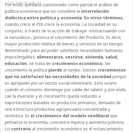
VÍAS NAVEGABLES
Por ende, quedaría cuestionado como parcial el análisis de
política económica que no considere la
interrelación
dialéctica entre
política y economía
.
En otros términos
,
cuando crece el PIB crece la economía. La sociedad en su
conjunto, a través de la acción de trabajar -interactuando con
la naturaleza-, provoca el crecimiento del Producto. Es decir,
mayor producción relativa de bienes y servicios en un tiempo
determinado para así poder satisfacer necesidades humanas
impostergables:
alimentarse, vestirse, vivienda, salud,
educación.
Se trata de
crecimiento económico.
Sin
crecimiento la política
pierde
el rumbo. Existen
crecimientos
que no satisfacen las necesidades de la sociedad
porque
es apropiado por un sector social minoritario. Esto ocurre
cuando el consumo disminuye por caída del salario y, por ende,
cae la inversión y el crecimiento queda reducido a
exportaciones basadas en productos primarios, derivado de
una estructura productiva agropecuaria concentrada y
rentística. Es
el crecimiento del modelo neoliberal
que
primariza la economía, concentra riqueza y aumenta pobreza.
Lo
contrario
al crecimiento económico es el estancamiento