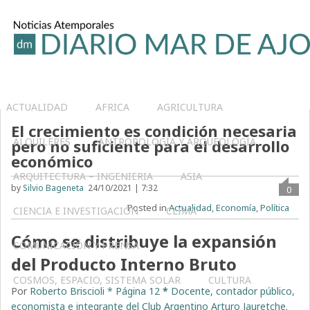
ACTUALIDAD
AFRICA
AGRICULTURA
El crecimiento es condición necesaria
ALQUILERES
ANTROPOLOGÍA Y ARQUEOLOGÍA
pero no suficiente para el desarrollo
económico
ARQUITECTURA – INGENIERIA
ASIA
by
Silvio Bageneta
24/10/2021 | 7:32
0
Posted in
Actualidad
,
Economía
,
Política
CIENCIA E INVESTIGACIÓN
CLIMA
Cómo se distribuye la expansión
COMUNICACIÓN Y PRENSA
del Producto Interno Bruto
COSMOS, ESPACIO, SISTEMA SOLAR
CULTURA
Por
Roberto Briscioli * Página 12
*
Docente, contador público,
economista e integrante del Club Argentino Arturo Jauretche.