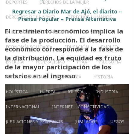
DEPORTES
DERECHOS DE LA MUJER
Regresar a Diario Mar de Ajó, el diarito –
DERECHOS DE LA NIÑEZ
DERECHOS HUMANOS
Prensa Popular – Prensa Alternativa
El crecimiento económico implica la
ECOLOGÍA Y MEDIO AMBIENTE
ECONOMÍA
fase de la producción. El desarrollo
ECONOMÍA SOLIDARIA
EDUCACIÓN
EMPLEO
económico corresponde a la fase de
la distribución. La equidad es fruto
ENERGÍA
FEDERALISMO
FFAA
FILOSOFÍA
de la mayor participación de los
salarios en el ingreso.
FUERZAS ARMADAS
GANADERIA
HISTORIA
HOLÍSTICA
HUERTA
IGLESIA
INDUSTRIA
INTERNACIONAL
INTERNET – CONECTIVIDAD
JUBILACIONES Y PENSIONES
JUBILADOS
JUEGOS