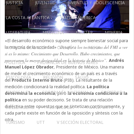
JUSTICIA
JUVENTUD
JUVENTUD Y ADOLESCENCIA
LA COSTA ATLÁNTICA
LATINOAMERICA
LITERATURA
MEDICINA
MILITAR
MINERIA
«El desarrollo económico supone siempre bienestar social para
la mayoría de la sociedad»
“Desafío a los tecnócratas del FMI a ver
NOTICIAS LOCALES
OPINIÓN
PESCA
si es lo mismo: Crecimiento que Desarrollo. Hubo crecimientos, que
provocaron la mayor desigualdad en la historia de México”.
Andrés
POLÍTICA
PROVINCIA DE BUENOS AIRES
Manuel López Obrador
, Presidente de México. Una manera
de medir el crecimiento económico de un país es a través
PSICOLOGÍA
RELIGIÓN
SALUD
del
Producto Interno Bruto
(PIB). La resultante de la
medición condicionará la realidad política.
La política
SINDICALES
SOBERANÍA NACIONAL
SOCIEDAD
determina la economía
, pero
la economía condiciona a la
política
en su poder decisorio. Se trata de una relación
dialéctica entre opuestos que se sintetizan continuamente, y
SOLIDARIDAD
TECNOLOGÍA
TRANSPORTE
cada parte existe en función de la oposición y síntesis con la
otra.
TURISMO
UTT
V SECCIÓN ELECTORAL