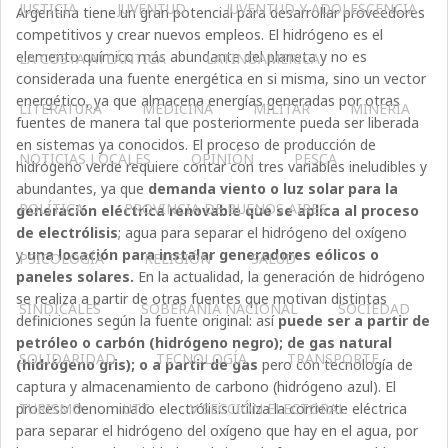
JUSTICIA
JUVENTUD
JUVENTUD Y ADOLESCENCIA
Argentina tiene un gran potencial para desarrollar proveedores
competitivos y crear nuevos empleos. El hidrógeno es el
elemento químico más abundante del planeta y no es
LA COSTA ATLÁNTICA
LATINOAMERICA
considerada una fuente energética en si misma, sino un vector
energético, ya que almacena energías generadas por otras
LITERATURA
MEDICINA
MILITAR
MINERIA
fuentes de manera tal que posteriormente pueda ser liberada
en sistemas ya conocidos. El proceso de producción de
NOTICIAS LOCALES
OPINIÓN
PESCA
hidrógeno verde requiere contar con tres variables ineludibles y
abundantes, ya que
demanda viento o luz solar para la
POLÍTICA
PROVINCIA DE BUENOS AIRES
generación eléctrica renovable que se aplica al proceso
de electrólisis
; agua para separar el hidrógeno del oxígeno
y
una locación para instalar generadores eólicos o
PSICOLOGÍA
RELIGIÓN
SALUD
paneles solares.
En la actualidad, la generación de hidrógeno
se realiza a partir de otras fuentes que motivan distintas
SINDICALES
SOBERANÍA NACIONAL
SOCIEDAD
definiciones según la fuente original: así
puede ser a partir de
petróleo o carbón (hidrógeno negro); de gas natural
SOLIDARIDAD
TECNOLOGÍA
TRANSPORTE
(hidrógeno gris); o a partir de gas
pero con tecnología de
captura y almacenamiento de carbono (hidrógeno azul). El
proceso denominado electrólisis utiliza la corriente eléctrica
TURISMO
UTT
V SECCIÓN ELECTORAL
para separar el hidrógeno del oxígeno que hay en el agua, por