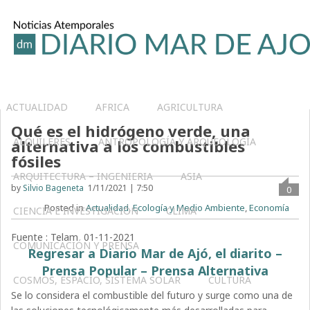
ACTUALIDAD
AFRICA
AGRICULTURA
Qué es el hidrógeno verde, una
ALQUILERES
ANTROPOLOGÍA Y ARQUEOLOGÍA
alternativa a los combustibles
fósiles
ARQUITECTURA – INGENIERIA
ASIA
by
Silvio Bageneta
1/11/2021 | 7:50
0
Posted in
Actualidad
,
Ecología y Medio Ambiente
,
Economía
CIENCIA E INVESTIGACIÓN
CLIMA
Fuente : Telam 01-11-2021
COMUNICACIÓN Y PRENSA
Regresar a Diario Mar de Ajó, el diarito –
Prensa Popular – Prensa Alternativa
COSMOS, ESPACIO, SISTEMA SOLAR
CULTURA
Se lo considera el combustible del futuro y surge como una de