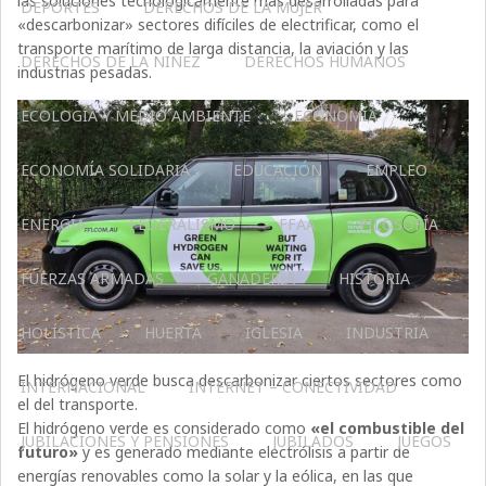
las soluciones tecnológicamente más desarrolladas para
DEPORTES
DERECHOS DE LA MUJER
«descarbonizar» sectores difíciles de electrificar, como el
transporte marítimo de larga distancia, la aviación y las
DERECHOS DE LA NIÑEZ
DERECHOS HUMANOS
industrias pesadas.
ECOLOGÍA Y MEDIO AMBIENTE
ECONOMÍA
ECONOMÍA SOLIDARIA
EDUCACIÓN
EMPLEO
ENERGÍA
FEDERALISMO
FFAA
FILOSOFÍA
FUERZAS ARMADAS
GANADERIA
HISTORIA
HOLÍSTICA
HUERTA
IGLESIA
INDUSTRIA
El hidrógeno verde busca descarbonizar ciertos sectores como
INTERNACIONAL
INTERNET – CONECTIVIDAD
el del transporte.
El hidrógeno verde es considerado como
«el combustible del
JUBILACIONES Y PENSIONES
JUBILADOS
JUEGOS
futuro»
y es generado mediante electrólisis a partir de
energías renovables como la solar y la eólica, en las que