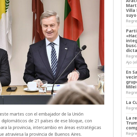
Arace
Martí
Villa
suyo
Regres
Parti
«Hac
inte
busc
dict
Regre
Ajo (e
En S
veci
grup
Milei
Regres
La Cu
Regres
 este martes con el embajador de la Unión
La r
s diplomáticos de 21 países de ese bloque, con
Trum
ara la provincia, intercambio en áreas estratégicas
comp
Regres
ue atraviesa la provincia de Buenos Aires.