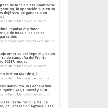
greso de la “bicicleta financiera”
rgentina, la operación que en 10
s dejó 50% de ganancia en
res
ar a Diario Mar de Ajó, el diarito –
elme impulsa el primer
naje de Boca a los socios
parecidos
sar a Prensa Alternativa Diario Mar de
l
aje emotivo del Pepe Mujica en
ierre de campaña del Frente
io 2024 Uruguay
ar a Diario Mar de Ajó, el diarito –
lima HOY en Mar de Ajó
ar a Diario Mar de Ajó, el diarito –
itas Bonavitta, la Cooperativa
euquén CALF, Huawei y EEUU
ar a Diario Mar de Ajó, el diarito –
evista desde Tandil a Nélida
no, de Federación Agraria, Base