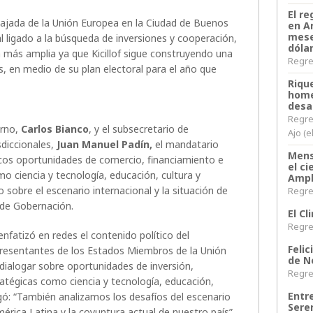
El re
bajada de la Unión Europea en la Ciudad de Buenos
en A
mese
nal ligado a la búsqueda de inversiones y cooperación,
dóla
a más amplia ya que Kicillof sigue construyendo una
Regres
s, en medio de su plan electoral para el año que
Riqu
home
desa
Regre
erno,
Carlos Bianco
, y el subsecretario de
Ajo (e
sdiccionales,
Juan Manuel Padín,
el mandatario
Mens
cos oportunidades de comercio, financiamiento e
el c
o ciencia y tecnología, educación, cultura y
Ampl
sobre el escenario internacional y la situación de
Regres
sde Gobernación.
El C
Regres
enfatizó en redes el contenido político del
Felic
presentantes de los Estados Miembros de la Unión
de N
dialogar sobre oportunidades de inversión,
Regres
atégicas como ciencia y tecnología, educación,
Entr
egó: “También analizamos los desafíos del escenario
Sere
América Latina y la coyuntura actual de nuestro país”.