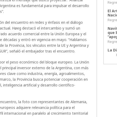
Regres
 Argentina es fundamental para impulsar el desarrollo
El Ar
s”.
Naci
Regres
n del encuentro en redes y énfasis en el diálogo
 actual. Høeg destacó el intercambio y sumó un
Navi
que 
ado acuerdo comercial entre la Unión Europea y el
“apoy
de décadas y entró en vigencia en mayo. “Hablamos
Regres
e la Provincia, los vínculos entre la UE y Argentina y
La Di
UR”, señaló el embajador tras el encuentro.
Regr
l por el peso económico del bloque europeo. La Unión
principal inversor externo de la Argentina, con más
es clave como industria, energía, agroalimentos,
 marco, la Provincia busca potenciar cooperación en
 inteligencia artificial y desarrollo científico-
 encuentro, la foto con representantes de Alemania,
 europeos adquiere relevancia política para el
l internacional en paralelo al crecimiento territorial