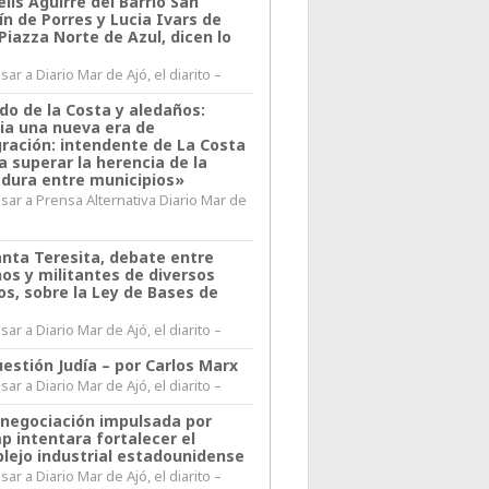
lis Aguirre del Barrio San
n de Porres y Lucia Ivars de
 Piazza Norte de Azul, dicen lo
ar a Diario Mar de Ajó, el diarito –
do de la Costa y aledaños:
ia una nueva era de
gración: intendente de La Costa
a superar la herencia de la
adura entre municipios»
sar a Prensa Alternativa Diario Mar de
l
anta Teresita, debate entre
nos y militantes de diversos
os, sobre la Ley de Bases de
ar a Diario Mar de Ajó, el diarito –
estión Judía – por Carlos Marx
ar a Diario Mar de Ajó, el diarito –
enegociación impulsada por
p intentara fortalecer el
lejo industrial estadounidense
ar a Diario Mar de Ajó, el diarito –