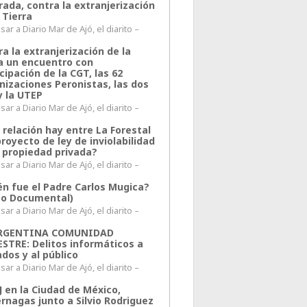
rada, contra la extranjerización
 Tierra
ar a Diario Mar de Ajó, el diarito –
a la extranjerización de la
ra un encuentro con
cipación de la CGT, las 62
nizaciones Peronistas, las dos
y la UTEP
ar a Diario Mar de Ajó, el diarito –
 relación hay entre La Forestal
proyecto de ley de inviolabilidad
a propiedad privada?
ar a Diario Mar de Ajó, el diarito –
én fue el Padre Carlos Mugica?
eo Documental)
ar a Diario Mar de Ajó, el diarito –
ARGENTINA COMUNIDAD
ESTRE: Delitos informáticos a
ados y al público
ar a Diario Mar de Ajó, el diarito –
J en la Ciudad de México,
rnagas junto a Silvio Rodriguez