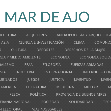
ICULTURA
ALQUILERES
ANTROPOLOGÍA Y ARQUEOLOG
ASIA
CIENCIA E INVESTIGACIÓN
CLIMA
COMUNIC
R
CULTURA
DEPORTES
DERECHOS DE LA MUJER
GÍA Y MEDIO AMBIENTE
ECONOMÍA
ECONOMÍA SOLID
RALISMO
FFAA
FILOSOFÍA
FUERZAS ARMADAS
ESIA
INDUSTRIA
INTERNACIONAL
INTERNET – CO
JUBILADOS
JUEGOS
JUSTICIA
JUVENTUD
JUVE
OAMERICA
LITERATURA
MEDICINA
MILITAR
M
PESCA
POLÍTICA
PROVINCIA DE BUENOS AIRES
ERANÍA NACIONAL
SOCIEDAD
SOLIDARIDAD
TEC
N ELECTORAL
VÍAS NAVEGABLES