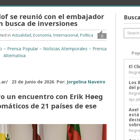
lof se reunió con el embajador
Busca
n busca de inversiones
ted in
Actualidad
,
Economía
,
Internacional
,
Política
0
ito – Prensa Popular – Noticias Atemporales – Prensa
Pop
Alternativa
El C
Regres
ar/ 23 de Junio de 2026 Por:
Jorgelina Naveiro
Los 
del 
Regre
o un encuentro con Erik Høeg
Ajo (e
omáticos de 21 países de ese
Axel 
está
decis
sobr
Regres