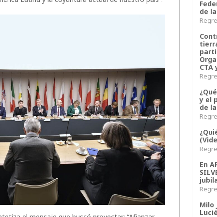
Fede
de la
Regres
Contr
tier
parti
Orga
CTA 
Regres
¿Qué
y el 
de l
Regres
¿Qui
(Vid
Regres
En 
SILV
jubil
Regres
Milo 
Lucié
sintetiza el mensaje que buscó proyectar: “Afianzar