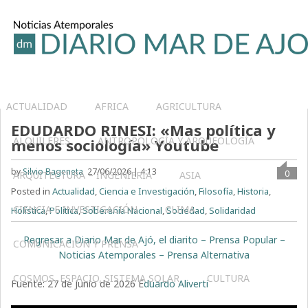
ACTUALIDAD
AFRICA
AGRICULTURA
EDUDARDO RINESI: «Mas política y
ALQUILERES
ANTROPOLOGÍA Y ARQUEOLOGÍA
menos sociología» Youtube
by
Silvio Bageneta
27/06/2026 | 4:13
0
ARQUITECTURA – INGENIERIA
ASIA
Posted in
Actualidad
,
Ciencia e Investigación
,
Filosofía
,
Historia
,
CIENCIA E INVESTIGACIÓN
CLIMA
Holística
,
Política
,
Soberanía Nacional
,
Sociedad
,
Solidaridad
Regresar a Diario Mar de Ajó, el diarito – Prensa Popular –
COMUNICACIÓN Y PRENSA
Noticias Atemporales – Prensa Alternativa
COSMOS, ESPACIO, SISTEMA SOLAR
CULTURA
Fuente: 27 de Junio de 2026 E
duardo Aliverti