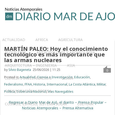
ACTUALIDAD
AFRICA
AGRICULTURA
MARTÍN PALEO: Hoy el conocimiento
ALQUILERES
ANTROPOLOGÍA Y ARQUEOLOGÍA
tecnológico es más importante que
las armas nucleares
ARQUITECTURA – INGENIERIA
ASIA
by
Silvio Bageneta
25/06/2026 | 11:25
0
Posted in
Actualidad
,
Ciencia e Investigación
,
Educación
,
CIENCIA E INVESTIGACIÓN
CLIMA
Federalismo
,
FFAA
,
Historia
,
Internacional
,
La Costa Atlántica
,
Militar
,
COMUNICACIÓN Y PRENSA
Política
,
Soberanía Nacional
,
Vías Navegables
Regresar a Diario Mar de Ajó, el diarito – Prensa Popular –
COSMOS, ESPACIO, SISTEMA SOLAR
CULTURA
Noticias Atemporales – Prensa Alternativa