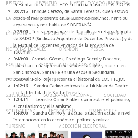
JUSTICIA
JUVENTUD
JUVENTUD Y ADOLESCENCIA
Presentación y Tanda -HOY la cortina musical LOS PIOJOS
0:07:15
Enrique Cerezo, de Santa Teresita, quien estuvo
desde el mar presente en la Guerra de Malvinas, narra su
LA COSTA ATLÁNTICA
LATINOAMERICA
experiencia y nos habla de SOBERANÍA.
0:29:00
Teresa Hernández de Ramallo, secretaria Adjunta
LITERATURA
MEDICINA
MILITAR
MINERIA
de SADOP (Sindicato Argentino de Docentes Privados) y de
la Mutual de Docentes Privados de la Provincia de
NOTICIAS LOCALES
OPINIÓN
PESCA
Tucumán.
0:49:00
Graciela Gómez, Psicóloga Social y Docente,
POLÍTICA
PROVINCIA DE BUENOS AIRES
quien hace una apreciación sobre el ataque y muerte en
San Cristóbal, Santa Fe en una escuela Secundaria.
0:58:40
Rolo Rojo, presenta el historial de LOS PIOJOS.
PSICOLOGÍA
RELIGIÓN
SALUD
1:02:16
Sandra Carlino entrevista a Lili Meier de Teatro
por la Identidad de Santa Teresita
SINDICALES
SOBERANÍA NACIONAL
SOCIEDAD
1:24:11
Leandro Omar Pinkler, opina sobre el judaísmo,
el cristianismo y el islamismo.
SOLIDARIDAD
TECNOLOGÍA
TRANSPORTE
1:40:00
Sandra Carlino y la actual situación actual a nivel
Internacional en lo económico, político y militar.
TURISMO
UTT
V SECCIÓN ELECTORAL