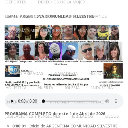
DEPORTES
DERECHOS DE LA MUJER
Fuente:
DERECHOS DE LA NIÑEZ
ARGENTINA COMUNIDAD SILVESTRE
DERECHOS HUMANOS
ECOLOGÍA Y MEDIO AMBIENTE
ECONOMÍA
ECONOMÍA SOLIDARIA
EDUCACIÓN
EMPLEO
ENERGÍA
FEDERALISMO
FFAA
FILOSOFÍA
FUERZAS ARMADAS
GANADERIA
HISTORIA
HOLÍSTICA
HUERTA
IGLESIA
INDUSTRIA
INTERNACIONAL
INTERNET – CONECTIVIDAD
PROGRAMA COMPLETO de este 1 de Abril de 2026
JUBILACIONES Y PENSIONES
JUBILADOS
JUEGOS
0:00:01
Inicio de ARGENTINA COMUNIDAD SILVESTRE –