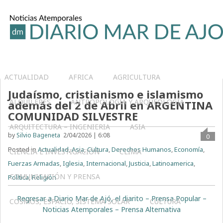
ACTUALIDAD
AFRICA
AGRICULTURA
Judaísmo, cristianismo e islamismo
ALQUILERES
ANTROPOLOGÍA Y ARQUEOLOGÍA
además del 2 de Abril en ARGENTINA
COMUNIDAD SILVESTRE
ARQUITECTURA – INGENIERIA
ASIA
by
Silvio Bageneta
2/04/2026 | 6:08
0
Posted in
Actualidad
,
Asia
,
Cultura
,
Derechos Humanos
,
Economía
,
CIENCIA E INVESTIGACIÓN
CLIMA
Fuerzas Armadas
,
Iglesia
,
Internacional
,
Justicia
,
Latinoamerica
,
COMUNICACIÓN Y PRENSA
Política
,
Religión
Regresar a Diario Mar de Ajó, el diarito – Prensa Popular –
COSMOS, ESPACIO, SISTEMA SOLAR
CULTURA
Noticias Atemporales – Prensa Alternativa