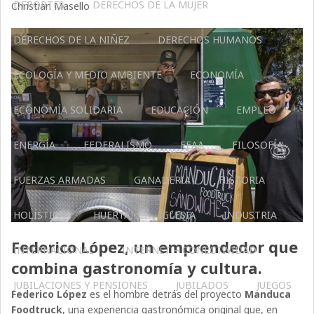
DEPORTES
DERECHOS DE LA MUJER
Christian Masello
DERECHOS DE LA NIÑEZ
DERECHOS HUMANOS
ECOLOGÍA Y MEDIO AMBIENTE
ECONOMÍA
ECONOMÍA SOLIDARIA
EDUCACIÓN
EMPLEO
ENERGÍA
FEDERALISMO
FFAA
FILOSOFÍA
FUERZAS ARMADAS
GANADERIA
HISTORIA
HOLÍSTICA
HUERTA
IGLESIA
INDUSTRIA
Federico López, un emprendedor que
INTERNACIONAL
INTERNET – CONECTIVIDAD
combina gastronomía y cultura.
JUBILACIONES Y PENSIONES
JUBILADOS
JUEGOS
Federico López
es el hombre detrás del proyecto
Manduca
Foodtruck
, una experiencia gastronómica original que, en