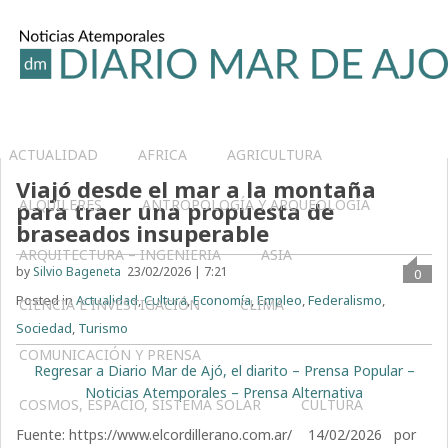
ACTUALIDAD
AFRICA
AGRICULTURA
Viajó desde el mar a la montaña
ALQUILERES
ANTROPOLOGÍA Y ARQUEOLOGÍA
para traer una propuesta de
braseados insuperable
ARQUITECTURA – INGENIERIA
ASIA
by
Silvio Bageneta
23/02/2026 | 7:21
0
Posted in
Actualidad
,
Cultura
,
Economía
,
Empleo
,
Federalismo
,
CIENCIA E INVESTIGACIÓN
CLIMA
Sociedad
,
Turismo
COMUNICACIÓN Y PRENSA
Regresar a Diario Mar de Ajó, el diarito – Prensa Popular –
Noticias Atemporales – Prensa Alternativa
COSMOS, ESPACIO, SISTEMA SOLAR
CULTURA
Fuente: https://www.elcordillerano.com.ar/ 14/02/2026 por