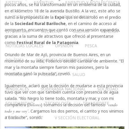
JUSTICIA
JUVENTUD
JUVENTUD Y ADOLESCENCIA
pocos años, se ha transformado en un emblema de la ciudad,
en el kilómetro 18 de la avenida Bustillo. A la vez, este año se
LA COSTA ATLÁNTICA
LATINOAMERICA
sumó a la propuesta de la
Expo
que se desarrolló en el predio
de la
Sociedad Rural Bariloche
, en el camino de acceso al
aeropuerto, encuentro que contó con una versión expandida,
LITERATURA
MEDICINA
MILITAR
MINERIA
gracias a la suma de atractivos que ofreció al presentarse
como
Festival Rural de la Patagonia
.
NOTICIAS LOCALES
OPINIÓN
PESCA
Oriundo de Mar de Ajó, provincia de Buenos Aires, en un
POLÍTICA
PROVINCIA DE BUENOS AIRES
momento de su vida, Federico decidió cambiar de ambiente. “El
mar y la montaña siempre fueron mis pasiones, pero la
montaña ganó la pulseada”, reveló.
PSICOLOGÍA
RELIGIÓN
SALUD
Igualmente, aclaró que la decisión de mudarse a esta provincia
SINDICALES
SOBERANÍA NACIONAL
SOCIEDAD
tuvo que ver con que también cuenta con presencia de agua
salada. “Río Negro lo tiene todo, montaña y mar, y con mi
SOLIDARIDAD
TECNOLOGÍA
TRANSPORTE
compañera (
Dolores
) tomamos la decisión del famoso
‘vendo
todo y me voy’
. Cargamos los dos perros, el carrito y nos vinimos
a Bariloche”, sonrió.
TURISMO
UTT
V SECCIÓN ELECTORAL