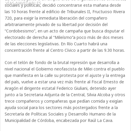
VÍAS NAVEGABLES
sociales y políticas, decidió concentrarse esta mañana desde
las 10 horas frente al edificio de Tribunales II, Fructuoso Rivera
720, para exigir la inmediata liberación del compañero
arbitrariamente privado de su libertad por decisión del
“Cordobesismo”, en un acto de campaña que busca disputar el
electorado de derecha al “Mileísmo”a poco más de dos meses
de las elecciones legislativas. En Río Cuarto habrá una
concentración frente al Centro Cívico a partir de las 9.30 horas.
Con el telón de fondo de la brutal represión que desarrolla a
nivel nacional el Gobierno neofascista de Milei contra el pueblo
que manifiesta en la calle su protesta por el ajuste y la entrega
del país, vuelve a estar una vez más frente al Fiscal Ernesto de
Aragón el dirigente estatal Federico Giuliani, detenido ayer
junto a la Secretaria Adjunta de la Central, Silvia Alcoba y otros
trece compañeros y compañeras que pedían comida y exigían
ayuda social para los sectores más postergados frente a la
Secretaría de Políticas Sociales y Desarrollo Humano de la
Municipalidad de Córdoba, encabezada por Raúl La Cava.