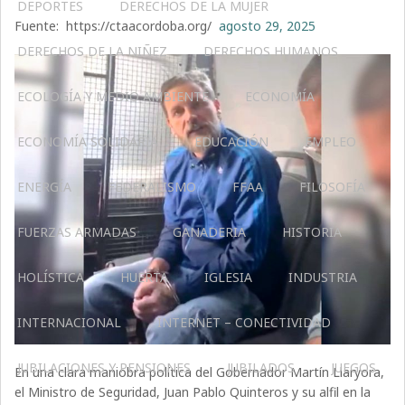
DEPORTES
DERECHOS DE LA MUJER
Fuente: https://ctaacordoba.org/
agosto 29, 2025
DERECHOS DE LA NIÑEZ
DERECHOS HUMANOS
ECOLOGÍA Y MEDIO AMBIENTE
ECONOMÍA
ECONOMÍA SOLIDARIA
EDUCACIÓN
EMPLEO
ENERGÍA
FEDERALISMO
FFAA
FILOSOFÍA
FUERZAS ARMADAS
GANADERIA
HISTORIA
HOLÍSTICA
HUERTA
IGLESIA
INDUSTRIA
INTERNACIONAL
INTERNET – CONECTIVIDAD
JUBILACIONES Y PENSIONES
JUBILADOS
JUEGOS
En una clara maniobra política del Gobernador Martín Llaryora,
el Ministro de Seguridad, Juan Pablo Quinteros y su alfil en la