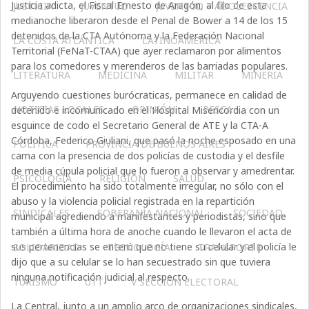
Justicia adicta, el Fiscal Ernesto de Aragón, al filo de esta
JUSTICIA
JUVENTUD
JUVENTUD Y ADOLESCENCIA
medianoche liberaron desde el Penal de Bower a 14 de los 15
detenidos de la CTA Autónoma y la Federación Nacional
LA COSTA ATLÁNTICA
LATINOAMERICA
Territorial (FeNaT-CTAA) que ayer reclamaron por alimentos
para los comedores y merenderos de las barriadas populares.
LITERATURA
MEDICINA
MILITAR
MINERIA
Arguyendo cuestiones burócraticas, permanece en calidad de
NOTICIAS LOCALES
OPINIÓN
PESCA
detenido e incomunicado en el Hospital Misericordia con un
esguince de codo el Secretario General de ATE y la CTA-A
Córdoba, Federico Giuliani, que pasó la noche esposado en una
POLÍTICA
PROVINCIA DE BUENOS AIRES
cama con la presencia de dos policías de custodia y el desfile
de media cúpula policial que lo fueron a observar y amedrentar.
PSICOLOGÍA
RELIGIÓN
SALUD
El procedimiento ha sido totalmente irregular, no sólo con el
abuso y la violencia policial registrada en la repartición
SINDICALES
SOBERANÍA NACIONAL
SOCIEDAD
municipal agrediendo a manifestantes y periodistas, sino que
también a última hora de anoche cuando le llevaron el acta de
sus pertenencias se enteró que no tiene su celular y el policía le
SOLIDARIDAD
TECNOLOGÍA
TRANSPORTE
dijo que a su celular se lo han secuestrado sin que tuviera
ninguna notificación judicial al respecto.
TURISMO
UTT
V SECCIÓN ELECTORAL
La Central, junto a un amplio arco de organizaciones sindicales,