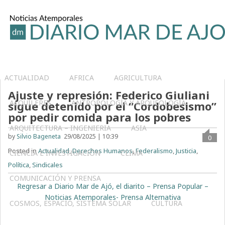
ACTUALIDAD
AFRICA
AGRICULTURA
Ajuste y represión: Federico Giuliani
ALQUILERES
ANTROPOLOGÍA Y ARQUEOLOGÍA
sigue detenido por el “Cordobesismo”
por pedir comida para los pobres
ARQUITECTURA – INGENIERIA
ASIA
by
Silvio Bageneta
29/08/2025 | 10:39
0
Posted in
Actualidad
,
Derechos Humanos
,
Federalismo
,
Justicia
,
CIENCIA E INVESTIGACIÓN
CLIMA
Política
,
Sindicales
COMUNICACIÓN Y PRENSA
Regresar a Diario Mar de Ajó, el diarito – Prensa Popular –
Noticias Atemporales- Prensa Alternativa
COSMOS, ESPACIO, SISTEMA SOLAR
CULTURA