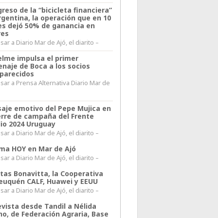
greso de la “bicicleta financiera”
rgentina, la operación que en 10
s dejó 50% de ganancia en
res
ar a Diario Mar de Ajó, el diarito –
elme impulsa el primer
naje de Boca a los socios
parecidos
sar a Prensa Alternativa Diario Mar de
l
aje emotivo del Pepe Mujica en
ierre de campaña del Frente
io 2024 Uruguay
ar a Diario Mar de Ajó, el diarito –
lima HOY en Mar de Ajó
ar a Diario Mar de Ajó, el diarito –
itas Bonavitta, la Cooperativa
euquén CALF, Huawei y EEUU
ar a Diario Mar de Ajó, el diarito –
evista desde Tandil a Nélida
no, de Federación Agraria, Base