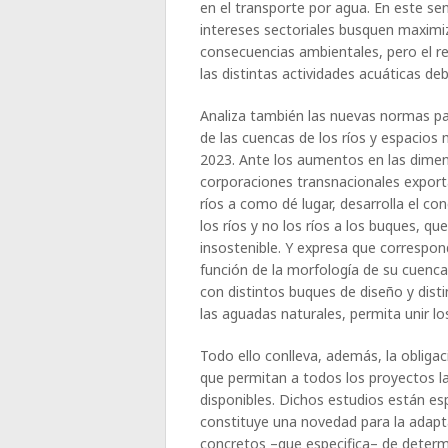
en el transporte por agua. En este se
intereses sectoriales busquen maximiz
consecuencias ambientales, pero el res
las distintas actividades acuáticas de
Analiza también las nuevas normas para
de las cuencas de los ríos y espacios
2023. Ante los aumentos en las dimens
corporaciones transnacionales export
ríos a como dé lugar, desarrolla el c
los ríos y no los ríos a los buques, 
insostenible. Y expresa que correspon
función de la morfología de su cuenc
con distintos buques de diseño y dist
las aguadas naturales, permita unir lo
Todo ello conlleva, además, la obligac
que permitan a todos los proyectos la
disponibles. Dichos estudios están espe
constituye una novedad para la adapt
concretos –que especifica– de determ