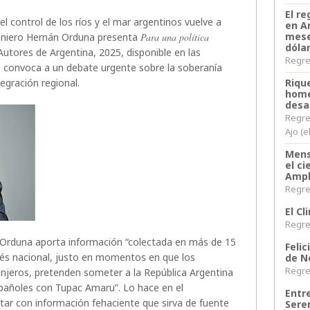
El re
l control de los ríos y el mar argentinos vuelve a
en A
mese
ngeniero Hernán Orduna presenta
Para una política
dóla
 Autores de Argentina, 2025, disponible en las
Regres
e convoca a un debate urgente sobre la soberanía
Riqu
ntegración regional.
home
desa
Regre
Ajo (e
Mens
el c
Ampl
Regres
El C
Regres
s, Orduna aporta información “colectada en más de 15
Felic
erés nacional, justo en momentos en que los
de N
Regres
ranjeros, pretenden someter a la República Argentina
spañoles con Tupac Amaru”. Lo hace en el
Entr
tar con información fehaciente que sirva de fuente
Sere