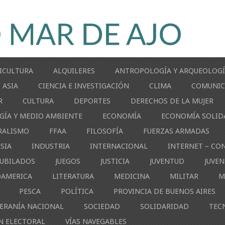
ICULTURA
ALQUILERES
ANTROPOLOGÍA Y ARQUEOLOG
ASIA
CIENCIA E INVESTIGACIÓN
CLIMA
COMUNIC
R
CULTURA
DEPORTES
DERECHOS DE LA MUJER
GÍA Y MEDIO AMBIENTE
ECONOMÍA
ECONOMÍA SOLID
RALISMO
FFAA
FILOSOFÍA
FUERZAS ARMADAS
ESIA
INDUSTRIA
INTERNACIONAL
INTERNET – CO
JUBILADOS
JUEGOS
JUSTICIA
JUVENTUD
JUVE
OAMERICA
LITERATURA
MEDICINA
MILITAR
M
PESCA
POLÍTICA
PROVINCIA DE BUENOS AIRES
ERANÍA NACIONAL
SOCIEDAD
SOLIDARIDAD
TEC
N ELECTORAL
VÍAS NAVEGABLES