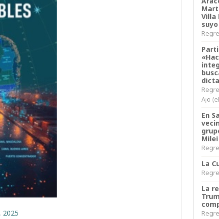
Arace
Martí
Villa
suyo
Regres
Parti
«Hac
inte
busc
dict
Regre
Ajo (e
En S
veci
grup
Milei
Regres
La Cu
Regres
La r
Trum
comp
, 2025
Regres