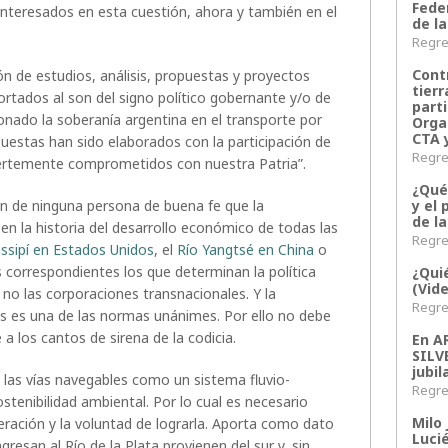
Fede
interesados en esta cuestión, ahora y también en el
de la
Regres
Contr
ión de estudios, análisis, propuestas y proyectos
tier
rtados al son del signo político gobernante y/o de
parti
onado la soberanía argentina en el transporte por
Orga
CTA 
uestas han sido elaborados con la participación de
Regres
fuertemente comprometidos con nuestra Patria”.
¿Qué
y el 
n de ninguna persona de buena fe que la
de l
en la historia del desarrollo económico de todas las
Regres
issipí en Estados Unidos
, el
Río Yangtsé en China
o
s correspondientes los que determinan la política
¿Qui
(Vid
no las corporaciones transnacionales. Y la
Regres
s es una de las normas unánimes. Por ello no debe
 a los cantos de sirena de la codicia.
En 
SILV
jubil
 las vías navegables como un sistema fluvio-
Regres
stenibilidad ambiental. Por lo cual es necesario
Milo 
beración y la voluntad de lograrla. Aporta como dato
Lucié
gresan al Río de la Plata provienen del sur y, sin