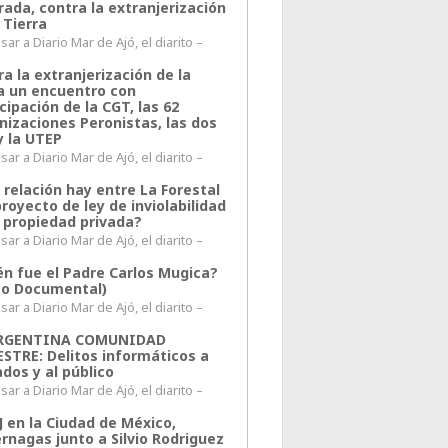
rada, contra la extranjerización
 Tierra
ar a Diario Mar de Ajó, el diarito –
a la extranjerización de la
ra un encuentro con
cipación de la CGT, las 62
nizaciones Peronistas, las dos
y la UTEP
ar a Diario Mar de Ajó, el diarito –
 relación hay entre La Forestal
proyecto de ley de inviolabilidad
a propiedad privada?
ar a Diario Mar de Ajó, el diarito –
én fue el Padre Carlos Mugica?
eo Documental)
ar a Diario Mar de Ajó, el diarito –
ARGENTINA COMUNIDAD
ESTRE: Delitos informáticos a
ados y al público
ar a Diario Mar de Ajó, el diarito –
J en la Ciudad de México,
rnagas junto a Silvio Rodriguez