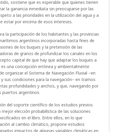
ntido, sostiene que es esperable que quienes tienen
ar la ganancia inmediata sin preocuparse por las
peto a las prioridades en la utilización del agua y a
be estar por encima de esos intereses.
 la participación de los habitantes y las provincias
 marítimos argentinos incorporadas hasta fines de
iones de los buques y la pretensión de las
adoras de granos de profundizar los canales en los
oncepto capital de que hay que adaptar los buques a
que es una concepción errónea y ambientalmente
de organizar el Sistema de Navegación Fluvial –en
a y sus condiciones para la navegación– en tramos
intas profundidades y anchos, y que, navegando por
s puertos argentinos.
ión del soporte científico de los estudios previos
 mejor elección probabilística de las soluciones
cificados en el libro. Entre ellos, en lo que
ación al cambio climático, propone estudios
inados impactos de algunas variables climáticas en