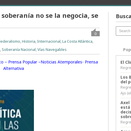
a soberanía no se la negocia, se
Busca
0
Federalismo
,
Historia
,
Internacional
,
La Costa Atlántica
,
s
,
Soberanía Nacional
,
Vías Navegables
Pop
rito – Prensa Popular –Noticias Atemporales- Prensa
El C
Regres
Alternativa
Los 
del 
Regre
Ajo (e
Axel 
está
decis
sobr
Regres