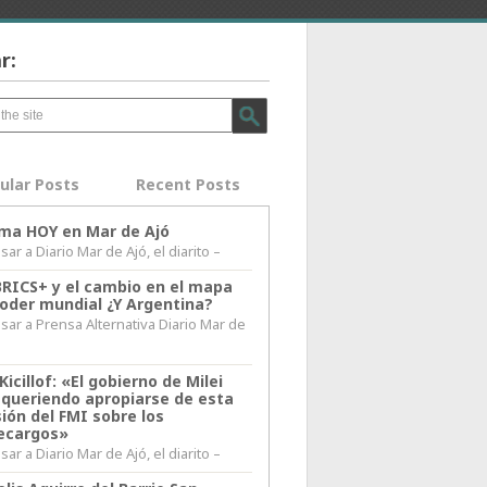
r:
ular Posts
Recent Posts
lima HOY en Mar de Ajó
ar a Diario Mar de Ajó, el diarito –
BRICS+ y el cambio en el mapa
poder mundial ¿Y Argentina?
sar a Prensa Alternativa Diario Mar de
l
Kicillof: «El gobierno de Milei
 queriendo apropiarse de esta
ión del FMI sobre los
ecargos»
ar a Diario Mar de Ajó, el diarito –