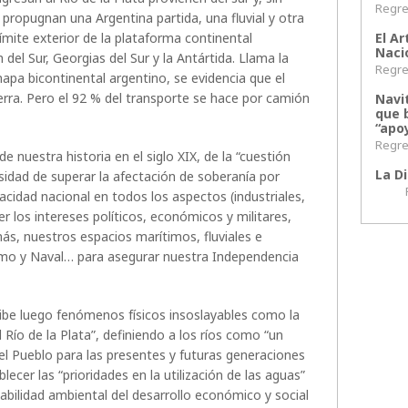
Regres
propugnan una Argentina partida, una fluvial y otra
El Ar
límite exterior de la plataforma continental
Naci
 del Sur, Georgias del Sur y la Antártida. Llama la
Regres
mapa bicontinental argentino, se evidencia que el
ierra. Pero el 92 % del transporte se hace por camión
Navi
que 
“apoy
Regres
e nuestra historia en el siglo XIX, de la “cuestión
La Di
esidad de superar la afectación de soberanía por
Regr
acidad nacional en todos los aspectos (industriales,
er los intereses políticos, económicos y militares,
ás, nuestros espacios marítimos, fluviales e
ítimo y Naval… para asegurar nuestra Independencia
ribe luego fenómenos físicos insoslayables como la
l Río de la Plata”, definiendo a los ríos como “un
del Pueblo para las presentes y futuras generaciones
ecer las “prioridades en la utilización de las aguas”
tabilidad ambiental del desarrollo económico y social