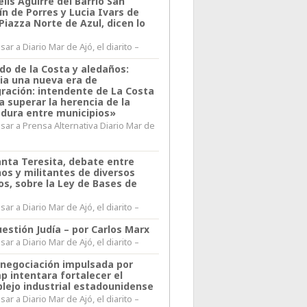
lis Aguirre del Barrio San
n de Porres y Lucia Ivars de
 Piazza Norte de Azul, dicen lo
ar a Diario Mar de Ajó, el diarito –
do de la Costa y aledaños:
ia una nueva era de
gración: intendente de La Costa
a superar la herencia de la
adura entre municipios»
sar a Prensa Alternativa Diario Mar de
l
anta Teresita, debate entre
nos y militantes de diversos
os, sobre la Ley de Bases de
ar a Diario Mar de Ajó, el diarito –
estión Judía – por Carlos Marx
ar a Diario Mar de Ajó, el diarito –
enegociación impulsada por
p intentara fortalecer el
lejo industrial estadounidense
ar a Diario Mar de Ajó, el diarito –