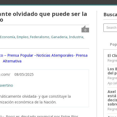
ante olvidado que puede ser la
Busca
lo
0
,
Economía
,
Empleo
,
Federalismo
,
Ganaderia
,
Industria
,
Pop
rito – Prensa Popular –Noticias Atemporales- Prensa
El C
Regres
Alternativa
Los 
del 
ine.com/ 08/05/2025
Regre
Ajo (e
uvertino
Axel 
está
emáticamente olvidada- y que constituye la
decis
anización económica de la Nación.
sobr
Regres
oba
. Rossi es diputado provincial por Entre Ríos.