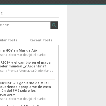
r:
ular Posts
Recent Posts
lima HOY en Mar de Ajó
ar a Diario Mar de Ajó, el diarito –
BRICS+ y el cambio en el mapa
poder mundial ¿Y Argentina?
sar a Prensa Alternativa Diario Mar de
l
Kicillof: «El gobierno de Milei
 queriendo apropiarse de esta
ión del FMI sobre los
ecargos»
ar a Diario Mar de Ajó, el diarito –