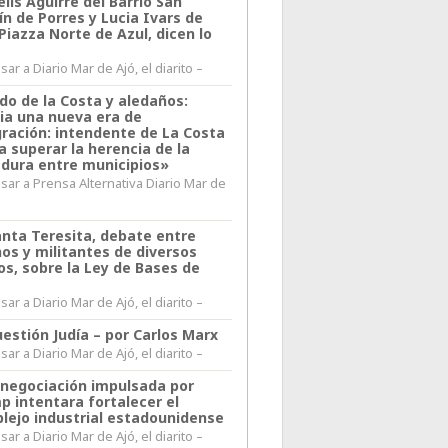
lis Aguirre del Barrio San
n de Porres y Lucia Ivars de
 Piazza Norte de Azul, dicen lo
ar a Diario Mar de Ajó, el diarito –
do de la Costa y aledaños:
ia una nueva era de
gración: intendente de La Costa
a superar la herencia de la
adura entre municipios»
sar a Prensa Alternativa Diario Mar de
l
anta Teresita, debate entre
nos y militantes de diversos
os, sobre la Ley de Bases de
ar a Diario Mar de Ajó, el diarito –
estión Judía – por Carlos Marx
ar a Diario Mar de Ajó, el diarito –
enegociación impulsada por
p intentara fortalecer el
lejo industrial estadounidense
ar a Diario Mar de Ajó, el diarito –