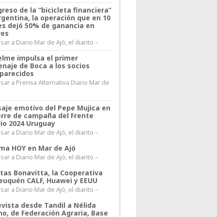
greso de la “bicicleta financiera”
rgentina, la operación que en 10
s dejó 50% de ganancia en
res
ar a Diario Mar de Ajó, el diarito –
elme impulsa el primer
naje de Boca a los socios
parecidos
sar a Prensa Alternativa Diario Mar de
l
aje emotivo del Pepe Mujica en
ierre de campaña del Frente
io 2024 Uruguay
ar a Diario Mar de Ajó, el diarito –
lima HOY en Mar de Ajó
ar a Diario Mar de Ajó, el diarito –
itas Bonavitta, la Cooperativa
euquén CALF, Huawei y EEUU
ar a Diario Mar de Ajó, el diarito –
evista desde Tandil a Nélida
no, de Federación Agraria, Base