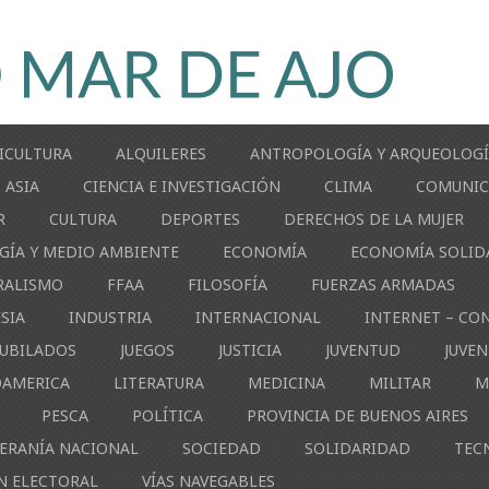
ICULTURA
ALQUILERES
ANTROPOLOGÍA Y ARQUEOLOG
ASIA
CIENCIA E INVESTIGACIÓN
CLIMA
COMUNIC
R
CULTURA
DEPORTES
DERECHOS DE LA MUJER
GÍA Y MEDIO AMBIENTE
ECONOMÍA
ECONOMÍA SOLID
RALISMO
FFAA
FILOSOFÍA
FUERZAS ARMADAS
ESIA
INDUSTRIA
INTERNACIONAL
INTERNET – CO
JUBILADOS
JUEGOS
JUSTICIA
JUVENTUD
JUVE
OAMERICA
LITERATURA
MEDICINA
MILITAR
M
PESCA
POLÍTICA
PROVINCIA DE BUENOS AIRES
ERANÍA NACIONAL
SOCIEDAD
SOLIDARIDAD
TEC
N ELECTORAL
VÍAS NAVEGABLES