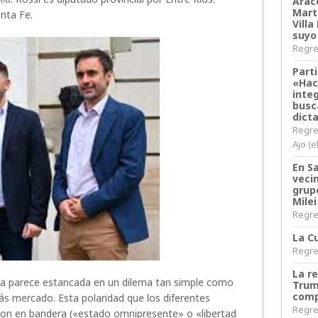
Arace
Martí
anta Fe.
Villa
suyo
Regres
Parti
«Hac
inte
busc
dict
Regre
Ajo (e
En S
veci
grup
Milei
Regres
La Cu
Regres
La r
na parece estancada en un dilema tan simple como
Trum
comp
s mercado. Esta polaridad que los diferentes
Regres
eron en bandera («estado omnipresente» o «libertad