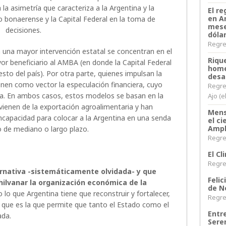
la asimetría que caracteriza a la Argentina y la
El re
en A
no bonaerense y la Capital Federal en la toma de
mese
decisiones.
dóla
Regres
una mayor intervención estatal se concentran en el
Riqu
 beneficiario al AMBA (en donde la Capital Federal
home
esto del país). Por otra parte, quienes impulsan la
desa
ienen como vector la especulación financiera, cuyo
Regre
eña. En ambos casos, estos modelos se basan en la
Ajo (e
rovienen de la exportación agroalimentaria y han
Mens
incapacidad para colocar a la Argentina en una senda
el c
Ampl
o de mediano o largo plazo.
Regres
El C
Regres
ernativa -sistemáticamente olvidada- y que
Felic
hilvanar la organización económica de la
de N
 lo que Argentina tiene que reconstruir y fortalecer,
Regres
, que es la que permite que tanto el Estado como el
Entr
ada.
Sere