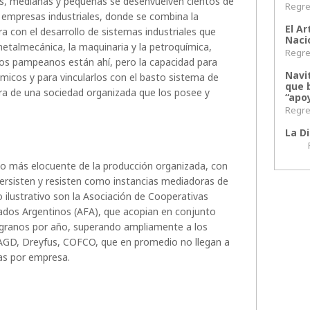
es, medianas y pequeñas se desenvuelven cientos de
Regres
 empresas industriales, donde se combina la
El Ar
rra con el desarrollo de sistemas industriales que
Naci
etalmecánica, la maquinaria y la petroquímica,
Regres
los pampeanos están ahí, pero la capacidad para
Navi
ómicos y para vincularlos con el basto sistema de
que 
bra de una sociedad organizada que los posee y
“apoy
Regres
La Di
Regr
lo más elocuente de la producción organizada, con
 persisten y resisten como instancias mediadoras de
o ilustrativo son la Asociación de Cooperativas
rados Argentinos (AFA), que acopian en conjunto
 granos por año, superando ampliamente a los
AGD, Dreyfus, COFCO, que en promedio no llegan a
as por empresa.