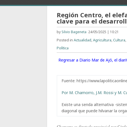
Región Centro, el elef
clave para el desarrol
by
Silvio Bageneta
24/05/2025 | 10:21
Posted in
Actualidad
,
Agricultura
,
Cultura
Política
Regresar a Diario Mar de Ajó, el dia
Fuente: https://www.lapoliticaonl
Por M. Chamorro, J.M. Rossi y M. C
Existe una senda alternativa -sist
diagonal que puede hilvanar la org
Chamorro es diputado provincial por Córd