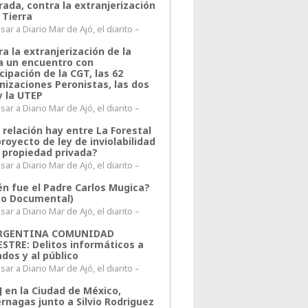
rada, contra la extranjerización
 Tierra
ar a Diario Mar de Ajó, el diarito –
a la extranjerización de la
ra un encuentro con
cipación de la CGT, las 62
nizaciones Peronistas, las dos
y la UTEP
ar a Diario Mar de Ajó, el diarito –
 relación hay entre La Forestal
proyecto de ley de inviolabilidad
a propiedad privada?
ar a Diario Mar de Ajó, el diarito –
én fue el Padre Carlos Mugica?
eo Documental)
ar a Diario Mar de Ajó, el diarito –
ARGENTINA COMUNIDAD
ESTRE: Delitos informáticos a
ados y al público
ar a Diario Mar de Ajó, el diarito –
J en la Ciudad de México,
rnagas junto a Silvio Rodriguez