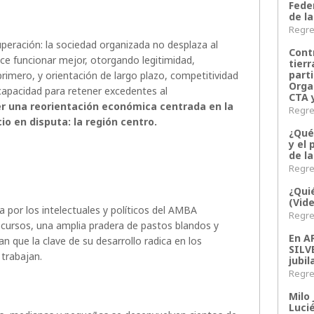
Fede
de la
Regres
uperación: la sociedad organizada no desplaza al
Contr
ace funcionar mejor, otorgando legitimidad,
tier
parti
primero, y orientación de largo plazo, competitividad
Orga
 capacidad para retener excedentes al
CTA 
una reorientación económica centrada en la
Regres
io en disputa: la región centro.
¿Qué
y el 
de l
Regres
¿Qui
(Vid
a por los intelectuales y políticos del AMBA
Regres
cursos, una amplia pradera de pastos blandos y
En 
dan que la clave de su desarrollo radica en los
SILV
 trabajan.
jubil
Regres
Milo 
Lucié