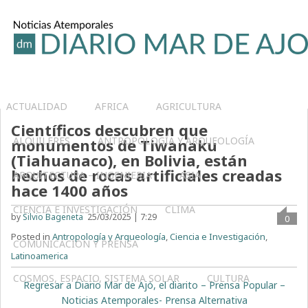
ACTUALIDAD
AFRICA
AGRICULTURA
Científicos descubren que
ALQUILERES
ANTROPOLOGÍA Y ARQUEOLOGÍA
monumentos de Tiwanaku
(Tiahuanaco), en Bolivia, están
hechos de rocas artificiales creadas
ARQUITECTURA – INGENIERIA
ASIA
hace 1400 años
CIENCIA E INVESTIGACIÓN
CLIMA
by
Silvio Bageneta
25/03/2025 | 7:29
0
Posted in
Antropología y Arqueología
,
Ciencia e Investigación
,
COMUNICACIÓN Y PRENSA
Latinoamerica
COSMOS, ESPACIO, SISTEMA SOLAR
CULTURA
Regresar a Diario Mar de Ajó, el diarito – Prensa Popular –
Noticias Atemporales- Prensa Alternativa