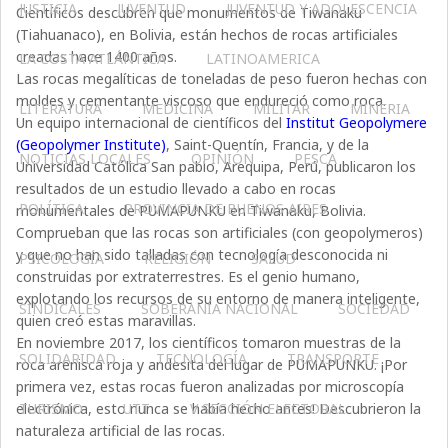
JUSTICIA
JUVENTUD
JUVENTUD Y ADOLESCENCIA
Científicos descubren que monumentos de Tiwanaku
(Tiahuanaco), en Bolivia, están hechos de rocas artificiales
creadas hace 1400 años.
LA COSTA ATLÁNTICA
LATINOAMERICA
Las rocas megalíticas de toneladas de peso fueron hechas con
moldes y cementante viscoso que endureció como roca.
LITERATURA
MEDICINA
MILITAR
MINERIA
Un equipo internacional de científicos del
Institut Geopolymere
(Geopolymer Institute)
, Saint-Quentín, Francia, y de la
NOTICIAS LOCALES
OPINIÓN
PESCA
Universidad Católica San pablo, Arequipa, Perú, publicaron los
resultados de un estudio llevado a cabo en rocas
POLÍTICA
PROVINCIA DE BUENOS AIRES
monumentales de PUMAPUNKU en Tiwanaku, Bolivia.
Comprueban que las rocas son artificiales (con geopolymeros)
y que no han sido talladas con tecnología desconocida ni
PSICOLOGÍA
RELIGIÓN
SALUD
construidas por extraterrestres. Es el genio humano,
explotando los recursos de su entorno de manera inteligente,
SINDICALES
SOBERANÍA NACIONAL
SOCIEDAD
quien creó estas maravillas.
En noviembre 2017, los científicos tomaron muestras de la
SOLIDARIDAD
TECNOLOGÍA
TRANSPORTE
roca arenisca roja y andesita del lugar de PUMAPUNKU. ¡Por
primera vez, estas rocas fueron analizadas por microscopía
TURISMO
UTT
V SECCIÓN ELECTORAL
electrónica, esto nunca se había hecho antes! Descubrieron la
naturaleza artificial de las rocas.