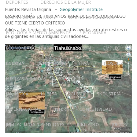
DEPORTES
DERECHOS DE LA MUJER
Fuente: Revista Urgana –
Geopolymer Institute
PASARON MÁS DE 1000 AÑOS PARA QUE EXPLIQUEN ALGO
DERECHOS DE LA NIÑEZ
DERECHOS HUMANOS
QUE TIENE CIERTO CRITERIO
Adiós a las teorías de las supuestas ayudas extraterrestres o
ECOLOGÍA Y MEDIO AMBIENTE
ECONOMÍA
de gigantes en las antiguas civilizaciones…
ECONOMÍA SOLIDARIA
EDUCACIÓN
EMPLEO
ENERGÍA
FEDERALISMO
FFAA
FILOSOFÍA
FUERZAS ARMADAS
GANADERIA
HISTORIA
HOLÍSTICA
HUERTA
IGLESIA
INDUSTRIA
INTERNACIONAL
INTERNET – CONECTIVIDAD
JUBILACIONES Y PENSIONES
JUBILADOS
JUEGOS