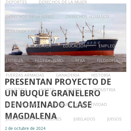
DEPORTES
DERECHOS DE LA MUJER
DERECHOS DE LA NIÑEZ
DERECHOS HUMANOS
ECOLOGÍA Y MEDIO AMBIENTE
ECONOMÍA
ECONOMÍA SOLIDARIA
EDUCACIÓN
EMPLEO
ENERGÍA
FEDERALISMO
FFAA
FILOSOFÍA
FUERZAS ARMADAS
GANADERIA
HISTORIA
PRESENTAN PROYECTO DE
HOLÍSTICA
HUERTA
IGLESIA
INDUSTRIA
UN BUQUE GRANELERO
DENOMINADO CLASE
INTERNACIONAL
INTERNET – CONECTIVIDAD
MAGDALENA
JUBILACIONES Y PENSIONES
JUBILADOS
JUEGOS
2 de octubre de 2024