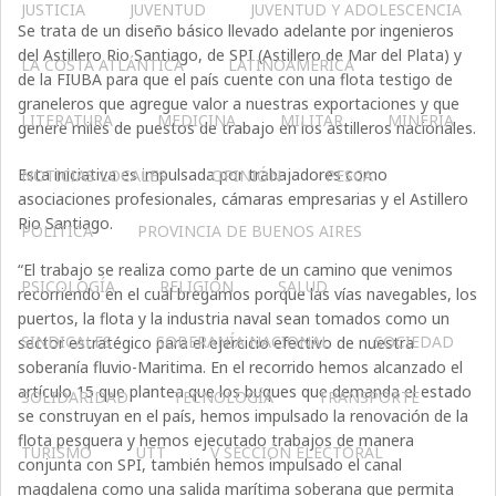
JUSTICIA
JUVENTUD
JUVENTUD Y ADOLESCENCIA
Se trata de un diseño básico llevado adelante por ingenieros
del Astillero Rio Santiago, de SPI (Astillero de Mar del Plata) y
LA COSTA ATLÁNTICA
LATINOAMERICA
de la FIUBA para que el país cuente con una flota testigo de
graneleros que agregue valor a nuestras exportaciones y que
LITERATURA
MEDICINA
MILITAR
MINERIA
genere miles de puestos de trabajo en los astilleros nacionales.
Esta iniciativa es impulsada por trabajadores como
NOTICIAS LOCALES
OPINIÓN
PESCA
asociaciones profesionales, cámaras empresarias y el Astillero
Rio Santiago.
POLÍTICA
PROVINCIA DE BUENOS AIRES
“El trabajo se realiza como parte de un camino que venimos
PSICOLOGÍA
RELIGIÓN
SALUD
recorriendo en el cual bregamos porque las vías navegables, los
puertos, la flota y la industria naval sean tomados como un
SINDICALES
SOBERANÍA NACIONAL
SOCIEDAD
sector estratégico para el ejercicio efectivo de nuestra
soberanía fluvio-Maritima. En el recorrido hemos alcanzado el
artículo 15 que plantea que los buques que demanda el estado
SOLIDARIDAD
TECNOLOGÍA
TRANSPORTE
se construyan en el país, hemos impulsado la renovación de la
flota pesquera y hemos ejecutado trabajos de manera
TURISMO
UTT
V SECCIÓN ELECTORAL
conjunta con SPI, también hemos impulsado el canal
magdalena como una salida marítima soberana que permita