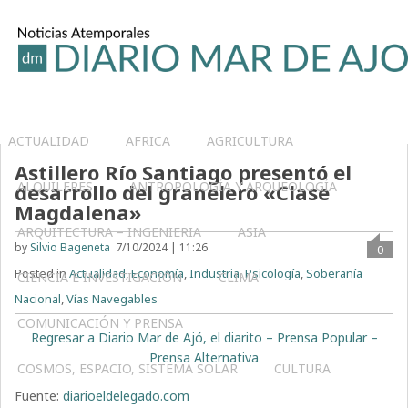
ACTUALIDAD
AFRICA
AGRICULTURA
Astillero Río Santiago presentó el
ALQUILERES
ANTROPOLOGÍA Y ARQUEOLOGÍA
desarrollo del granelero «Clase
Magdalena»
ARQUITECTURA – INGENIERIA
ASIA
by
Silvio Bageneta
7/10/2024 | 11:26
0
Posted in
Actualidad
,
Economía
,
Industria
,
Psicología
,
Soberanía
CIENCIA E INVESTIGACIÓN
CLIMA
Nacional
,
Vías Navegables
COMUNICACIÓN Y PRENSA
Regresar a Diario Mar de Ajó, el diarito – Prensa Popular –
Prensa Alternativa
COSMOS, ESPACIO, SISTEMA SOLAR
CULTURA
Fuente:
diarioeldelegado.com