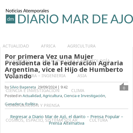
ACTUALIDAD
AFRICA
AGRICULTURA
Por primera Vez una Mujer
ALQUILERES
ANTROPOLOGÍA Y ARQUEOLOGÍA
Presidenta de la Federación Agraria
Argentina, vice el Hijo de Humberto
Volando
ARQUITECTURA – INGENIERIA
ASIA
by
Silvio Bageneta
29/09/2024 | 9:42
0
CIENCIA E INVESTIGACIÓN
CLIMA
Posted in
Actualidad
,
Agricultura
,
Ciencia e Investigación
,
Ganaderia
,
Política
COMUNICACIÓN Y PRENSA
Regresar a Diario Mar de Ajó, el diarito – Prensa Popular –
COSMOS, ESPACIO, SISTEMA SOLAR
CULTURA
Prensa Alternativa