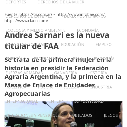
DEPORTES
DERECHOS DE LA MUJER
Fuente: https://tn.com.ar/ – https://www.infobae.com/
DERECHOS DE LA NIÑEZ
DERECHOS HUMANOS
https://www.clarin.com/
ECOLOGÍA Y MEDIO AMBIENTE
ECONOMÍA
Andrea Sarnari es la nueva
titular de FAA
ECONOMÍA SOLIDARIA
EDUCACIÓN
EMPLEO
Se trata de la primera mujer en la
ENERGÍA
FEDERALISMO
FFAA
FILOSOFÍA
historia en presidir la Federación
FUERZAS ARMADAS
GANADERIA
HISTORIA
Agraria Argentina, y la primera en la
Mesa de Enlace de Entidades
HOLÍSTICA
HUERTA
IGLESIA
INDUSTRIA
Agropecuarias
INTERNACIONAL
INTERNET – CONECTIVIDAD
JUBILACIONES Y PENSIONES
JUBILADOS
JUEGOS