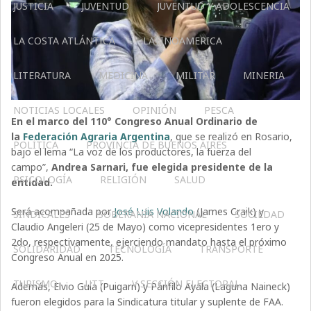
JUSTICIA
JUVENTUD
JUVENTUD Y ADOLESCENCIA
LA COSTA ATLÁNTICA
LATINOAMERICA
LITERATURA
MEDICINA
MILITAR
MINERIA
NOTICIAS LOCALES
OPINIÓN
PESCA
En el marco del 110° Congreso Anual Ordinario de
la
Federación Agraria Argentina
, que se realizó en Rosario,
POLÍTICA
PROVINCIA DE BUENOS AIRES
bajo el lema “La voz de los productores, la fuerza del
campo”,
Andrea Sarnari, fue elegida presidente de la
PSICOLOGÍA
RELIGIÓN
SALUD
entidad.
Será acompañada por
José Luis Volando
(James Craik) y
SINDICALES
SOBERANÍA NACIONAL
SOCIEDAD
Claudio Angeleri (25 de Mayo) como vicepresidentes 1ero y
2do, respectivamente, ejerciendo mandato hasta el próximo
SOLIDARIDAD
TECNOLOGÍA
TRANSPORTE
Congreso Anual en 2025.
TURISMO
UTT
V SECCIÓN ELECTORAL
Además, Elvio Guía (Puigarri) y Pánfilo Ayala (Laguna Naineck)
fueron elegidos para la Sindicatura titular y suplente de FAA.