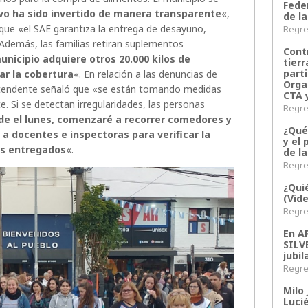
Fede
vo ha sido invertido de manera transparente
«,
de la
que «el SAE garantiza la entrega de desayuno,
Regres
Además, las familias retiran suplementos
Contr
unicipio adquiere otros 20.000 kilos de
tier
parti
r la cobertura
«. En relación a las denuncias de
Orga
l intendente señaló que «se están tomando medidas
CTA 
e. Si se detectan irregularidades, las personas
Regres
de el lunes, comenzaré a recorrer comedores y
¿Qué
 docentes e inspectoras para verificar la
y el 
os entregados
«.
de l
Regres
¿Qui
(Vid
Regres
En 
SILV
jubil
Regres
Milo 
Lucié