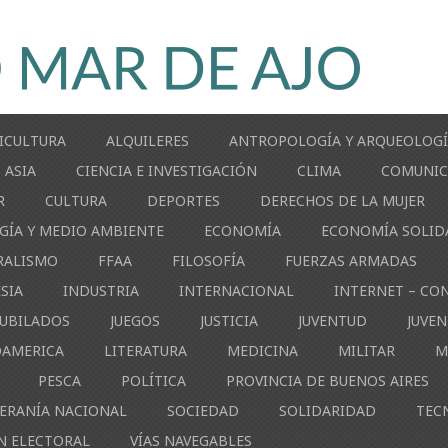
ICULTURA
ALQUILERES
ANTROPOLOGÍA Y ARQUEOLOG
ASIA
CIENCIA E INVESTIGACIÓN
CLIMA
COMUNIC
R
CULTURA
DEPORTES
DERECHOS DE LA MUJER
GÍA Y MEDIO AMBIENTE
ECONOMÍA
ECONOMÍA SOLID
RALISMO
FFAA
FILOSOFÍA
FUERZAS ARMADAS
ESIA
INDUSTRIA
INTERNACIONAL
INTERNET – CO
JUBILADOS
JUEGOS
JUSTICIA
JUVENTUD
JUVE
OAMERICA
LITERATURA
MEDICINA
MILITAR
M
PESCA
POLÍTICA
PROVINCIA DE BUENOS AIRES
ERANÍA NACIONAL
SOCIEDAD
SOLIDARIDAD
TEC
N ELECTORAL
VÍAS NAVEGABLES