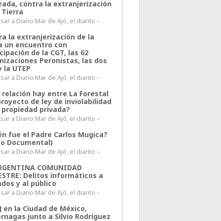
rada, contra la extranjerización
 Tierra
ar a Diario Mar de Ajó, el diarito –
a la extranjerización de la
ra un encuentro con
cipación de la CGT, las 62
nizaciones Peronistas, las dos
y la UTEP
ar a Diario Mar de Ajó, el diarito –
 relación hay entre La Forestal
proyecto de ley de inviolabilidad
a propiedad privada?
ar a Diario Mar de Ajó, el diarito –
én fue el Padre Carlos Mugica?
eo Documental)
ar a Diario Mar de Ajó, el diarito –
ARGENTINA COMUNIDAD
ESTRE: Delitos informáticos a
ados y al público
ar a Diario Mar de Ajó, el diarito –
J en la Ciudad de México,
rnagas junto a Silvio Rodriguez