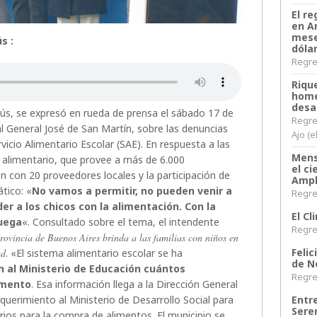
El re
en A
mese
s :
dóla
Regres
Riqu
home
desa
sús, se expresó en rueda de prensa el sábado 17 de
Regre
l General José de San Martín, sobre las denuncias
Ajo (e
vicio Alimentario Escolar (SAE). En respuesta a las
Mens
ro alimentario, que provee a más de 6.000
el c
n con 20 proveedores locales y la participación de
Ampl
tico: «
No vamos a permitir, no pueden venir a
Regres
r a los chicos con la alimentación. Con la
El C
juega
«. Consultado sobre el tema, el intendente
Regres
provincia de Buenos Aires brinda a las familias con niños en
Felic
ad
. «El sistema alimentario escolar se ha
de N
n al Ministerio de Educación cuántos
Regres
emento
. Esa información llega a la Dirección General
querimiento al Ministerio de Desarrollo Social para
Entr
Sere
rios para la compra de alimentos. El municipio se