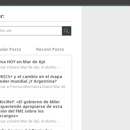
r:
ular Posts
Recent Posts
lima HOY en Mar de Ajó
ar a Diario Mar de Ajó, el diarito –
BRICS+ y el cambio en el mapa
poder mundial ¿Y Argentina?
sar a Prensa Alternativa Diario Mar de
l
Kicillof: «El gobierno de Milei
 queriendo apropiarse de esta
ión del FMI sobre los
ecargos»
ar a Diario Mar de Ajó, el diarito –