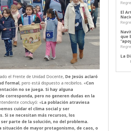
Regres
El Ar
Naci
Regres
Navi
que 
“apoy
Regres
La Di
Regr
itado el Frente de Unidad Docente,
De Jesús aclaró
tud formal
, pero está dispuesto a recibirlos. «
Con
mentación no se juega. Si hay alguna
nde corresponda, pero no generen dudas en la
intendente concluyó: «
La población atraviesa
emos cuidar el clima social y ser
. Si se necesitan más recursos, los
er parte de la solución, no del problema.
na situación de mayor protagonismo, de caos, o