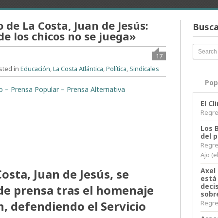
 de La Costa, Juan de Jesús:
Busca
e los chicos no se juega»
17
sted in
Educación
,
La Costa Atlántica
,
Política
,
Sindicales
Pop
to – Prensa Popular – Prensa Alternativa
El C
Regres
Los 
del 
Regre
Ajo (e
osta, Juan de Jesús, se
Axel 
está
decis
de prensa tras el homenaje
sobr
n, defendiendo el Servicio
Regres