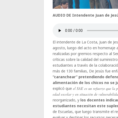
AUDIO DE Intendente Juan de Jesú
El intendente de La Costa, Juan de Je
agosto, luego del acto en homenaje a
realizadas por gremios respecto al Ser
críticas sobre la calidad del suminist
estudiantes a través de la colaboració
más de 130 familias, De Jesús fue enfá
“caranchear” pretendiendo defende
alimentación de los chicos no se 
explicó que
el SAE es un refuerzo que la 
edad escolar y en situación de vulnerabilid
reorganizado, y
los docentes indica
estudiantes necesitan este supl
de Escuelas, que luego transmite el re
evaluar y destinar los recursos necesa