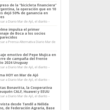
greso de la “bicicleta financiera”
rgentina, la operación que en 10
s dejó 50% de ganancia en
res
ar a Diario Mar de Ajó, el diarito –
elme impulsa el primer
naje de Boca a los socios
parecidos
sar a Prensa Alternativa Diario Mar de
l
aje emotivo del Pepe Mujica en
ierre de campaña del Frente
io 2024 Uruguay
ar a Diario Mar de Ajó, el diarito –
lima HOY en Mar de Ajó
ar a Diario Mar de Ajó, el diarito –
itas Bonavitta, la Cooperativa
euquén CALF, Huawei y EEUU
ar a Diario Mar de Ajó, el diarito –
evista desde Tandil a Nélida
no, de Federación Agraria, Base