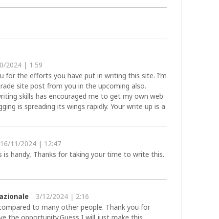
0/2024 | 1:59
u for the efforts you have put in writing this site. I’m
rade site post from you in the upcoming also.
 writing skills has encouraged me to get my own web
gging is spreading its wings rapidly. Your write up is a
16/11/2024 | 12:47
 is handy, Thanks for taking your time to write this.
nazionale
3/12/2024 | 2:16
e compared to many other people. Thank you for
e the opportunity,Guess I will just make this