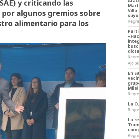
SAE) y criticando las
Arace
Martí
Villa
s por algunos gremios sobre
suyo
stro alimentario para los
Regres
Parti
«Hac
inte
busc
dict
Regre
Ajo (e
En S
veci
grup
Milei
Regres
La Cu
Regres
La r
Trum
comp
Regres