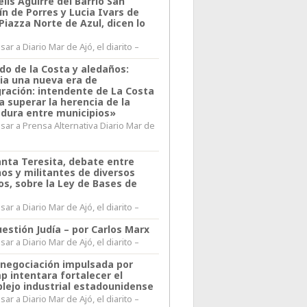
lis Aguirre del Barrio San
n de Porres y Lucia Ivars de
 Piazza Norte de Azul, dicen lo
ar a Diario Mar de Ajó, el diarito –
do de la Costa y aledaños:
ia una nueva era de
gración: intendente de La Costa
a superar la herencia de la
adura entre municipios»
sar a Prensa Alternativa Diario Mar de
l
anta Teresita, debate entre
nos y militantes de diversos
os, sobre la Ley de Bases de
ar a Diario Mar de Ajó, el diarito –
estión Judía – por Carlos Marx
ar a Diario Mar de Ajó, el diarito –
enegociación impulsada por
p intentara fortalecer el
lejo industrial estadounidense
ar a Diario Mar de Ajó, el diarito –