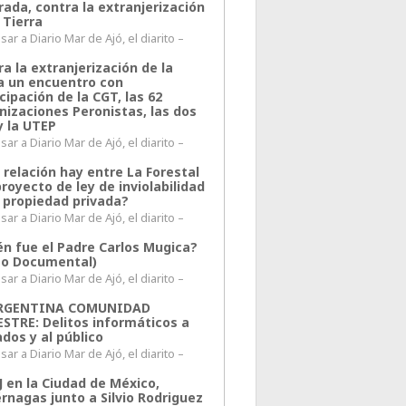
rada, contra la extranjerización
 Tierra
ar a Diario Mar de Ajó, el diarito –
a la extranjerización de la
ra un encuentro con
cipación de la CGT, las 62
nizaciones Peronistas, las dos
y la UTEP
ar a Diario Mar de Ajó, el diarito –
 relación hay entre La Forestal
proyecto de ley de inviolabilidad
a propiedad privada?
ar a Diario Mar de Ajó, el diarito –
én fue el Padre Carlos Mugica?
eo Documental)
ar a Diario Mar de Ajó, el diarito –
ARGENTINA COMUNIDAD
ESTRE: Delitos informáticos a
ados y al público
ar a Diario Mar de Ajó, el diarito –
J en la Ciudad de México,
rnagas junto a Silvio Rodriguez