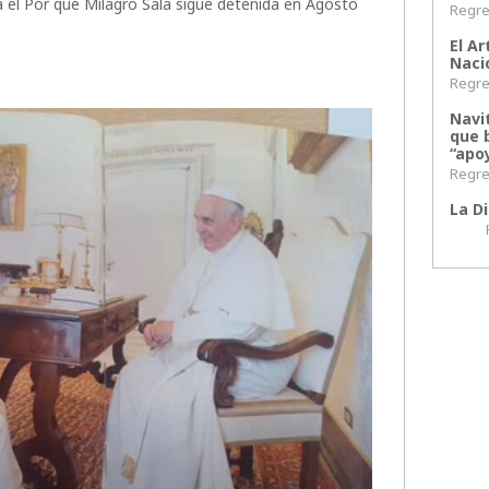
ra el Por qué Milagro Sala sigue detenida en Agosto
Regres
El Ar
Naci
Regres
Navi
que 
“apoy
Regres
La Di
Regr