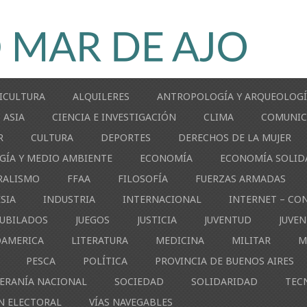
ICULTURA
ALQUILERES
ANTROPOLOGÍA Y ARQUEOLOG
ASIA
CIENCIA E INVESTIGACIÓN
CLIMA
COMUNIC
R
CULTURA
DEPORTES
DERECHOS DE LA MUJER
GÍA Y MEDIO AMBIENTE
ECONOMÍA
ECONOMÍA SOLID
RALISMO
FFAA
FILOSOFÍA
FUERZAS ARMADAS
ESIA
INDUSTRIA
INTERNACIONAL
INTERNET – CO
JUBILADOS
JUEGOS
JUSTICIA
JUVENTUD
JUVE
OAMERICA
LITERATURA
MEDICINA
MILITAR
M
PESCA
POLÍTICA
PROVINCIA DE BUENOS AIRES
ERANÍA NACIONAL
SOCIEDAD
SOLIDARIDAD
TEC
N ELECTORAL
VÍAS NAVEGABLES