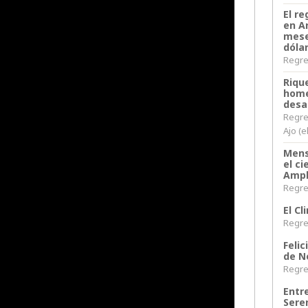
El re
en A
mese
dóla
Regres
Riqu
home
desa
Regre
Ajo (e
Mens
el c
Ampl
Regres
El C
Regres
Felic
de N
Regres
Entr
Sere