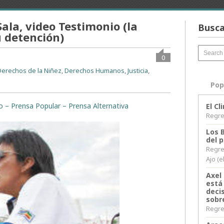
ala, video Testimonio (la
Busca
 detención)
0
Derechos de la Niñez
,
Derechos Humanos
,
Justicia
,
Pop
to – Prensa Popular – Prensa Alternativa
El C
Regres
Los 
del 
Regre
Ajo (e
Axel 
está
decis
sobr
Regres