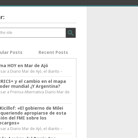
r:
ular Posts
Recent Posts
lima HOY en Mar de Ajó
ar a Diario Mar de Ajó, el diarito –
BRICS+ y el cambio en el mapa
poder mundial ¿Y Argentina?
sar a Prensa Alternativa Diario Mar de
l
Kicillof: «El gobierno de Milei
 queriendo apropiarse de esta
ión del FMI sobre los
ecargos»
ar a Diario Mar de Ajó, el diarito –