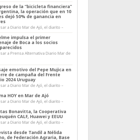
greso de la “bicicleta financiera”
rgentina, la operación que en 10
s dejó 50% de ganancia en
res
ar a Diario Mar de Ajó, el diarito –
elme impulsa el primer
naje de Boca a los socios
parecidos
sar a Prensa Alternativa Diario Mar de
l
aje emotivo del Pepe Mujica en
ierre de campaña del Frente
io 2024 Uruguay
ar a Diario Mar de Ajó, el diarito –
lima HOY en Mar de Ajó
ar a Diario Mar de Ajó, el diarito –
itas Bonavitta, la Cooperativa
euquén CALF, Huawei y EEUU
ar a Diario Mar de Ajó, el diarito –
evista desde Tandil a Nélida
no, de Federación Agraria, Base