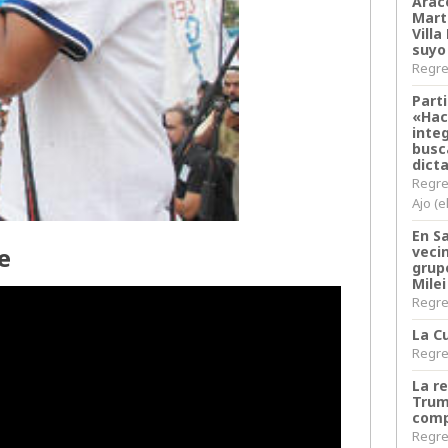
Arace
Martí
Villa
suyo
Regres
Parti
«Hac
inte
busc
dict
Regre
Ajo (e
En S
e
veci
grup
Milei
Regres
La Cu
Regres
La r
Trum
comp
Regres