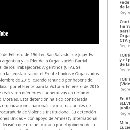
Fede
de la
Regres
Contr
tier
parti
Orga
CTA 
Regres
20 de Febrero de 1964 en San Salvador de Jujuy. Es
¿Qué
y el 
a argentina y es líder de la Organización Barrial
de l
l de los Trabajadores Argentinos (CTA). Se
Regres
n la Legislatura por el Frente Unidos y Organizados
¿Qui
oviembre de 2015, cuando renunció por haber sido
(Vid
asur por el Frente para la Victoria. En enero de 2016
Regres
 realizaron diferentes cooperativas en reclamo
En 
do Morales. Esta detención ha sido considerada
SILV
s organizaciones nacionales e internacionales de
jubil
curaduría de Violencia Institucional. Su detención
Regres
aciones Unidas – con apoyo de Amnesty International
Milo 
, decisión que no fue acatada por el gobierno de la
Lucié