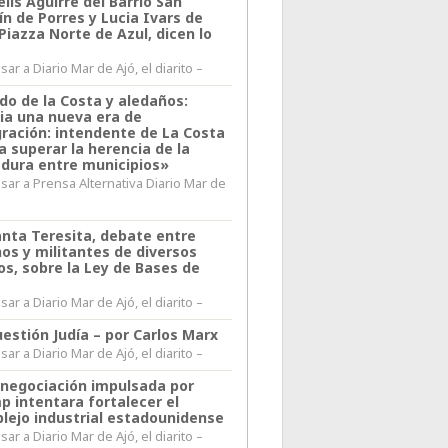
lis Aguirre del Barrio San
n de Porres y Lucia Ivars de
 Piazza Norte de Azul, dicen lo
ar a Diario Mar de Ajó, el diarito –
do de la Costa y aledaños:
ia una nueva era de
gración: intendente de La Costa
a superar la herencia de la
adura entre municipios»
sar a Prensa Alternativa Diario Mar de
l
anta Teresita, debate entre
nos y militantes de diversos
os, sobre la Ley de Bases de
ar a Diario Mar de Ajó, el diarito –
estión Judía – por Carlos Marx
ar a Diario Mar de Ajó, el diarito –
enegociación impulsada por
p intentara fortalecer el
lejo industrial estadounidense
ar a Diario Mar de Ajó, el diarito –