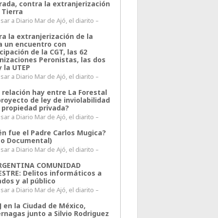
rada, contra la extranjerización
 Tierra
ar a Diario Mar de Ajó, el diarito –
a la extranjerización de la
ra un encuentro con
cipación de la CGT, las 62
nizaciones Peronistas, las dos
y la UTEP
ar a Diario Mar de Ajó, el diarito –
 relación hay entre La Forestal
proyecto de ley de inviolabilidad
a propiedad privada?
ar a Diario Mar de Ajó, el diarito –
én fue el Padre Carlos Mugica?
eo Documental)
ar a Diario Mar de Ajó, el diarito –
ARGENTINA COMUNIDAD
ESTRE: Delitos informáticos a
ados y al público
ar a Diario Mar de Ajó, el diarito –
J en la Ciudad de México,
rnagas junto a Silvio Rodriguez