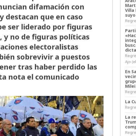
Arace
nuncian difamación con
Martí
Villa
 y destacan que en caso
suyo
Regres
e ser liderado por figuras
Parti
 y no de figuras políticas
«Hac
inte
aciones electoralistas
busc
dict
bién sobrevivir a puestos
Regre
Ajo (e
ner tras haber perdido las
En S
sta nota el comunicado
veci
grup
Milei
Regres
La Cu
Regres
La r
Trum
comp
Regres