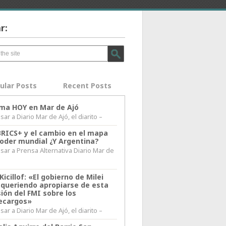
r:
ular Posts
Recent Posts
lima HOY en Mar de Ajó
ar a Diario Mar de Ajó, el diarito –
BRICS+ y el cambio en el mapa
poder mundial ¿Y Argentina?
sar a Prensa Alternativa Diario Mar de
l
Kicillof: «El gobierno de Milei
 queriendo apropiarse de esta
ión del FMI sobre los
ecargos»
ar a Diario Mar de Ajó, el diarito –