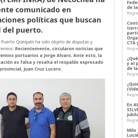
Fede
ente comunicado en
de la
Regres
aciones políticas que buscan
Contr
d del puerto.
tier
parti
Orga
l Puerto Quequén ha sido objeto de disputas y
CTA 
gremios.
Recientemente, circularon noticias que
Regres
emios portuarios a Jorge Alvaro. Ante esto, la
¿Qué
ción es falsa y resalta el respaldo expresado
y el 
de l
provincial, Juan Cruz Lucero.
Regres
¿Qui
(Vid
Regres
En 
SILV
jubil
Regres
Milo 
Lucié