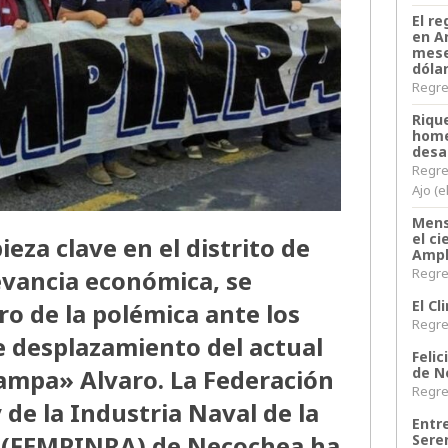
El re
en A
mese
dóla
Regres
Riqu
home
desa
Regre
Ajo (e
Mens
el c
eza clave en el distrito de
Ampl
evancia económica, se
Regres
El C
ro de la polémica ante los
Regres
e desplazamiento del actual
Felic
Pampa» Alvaro. La Federación
de N
Regres
 de la Industria Naval de la
Entr
a (FEMPINRA) de Necochea ha
Sere