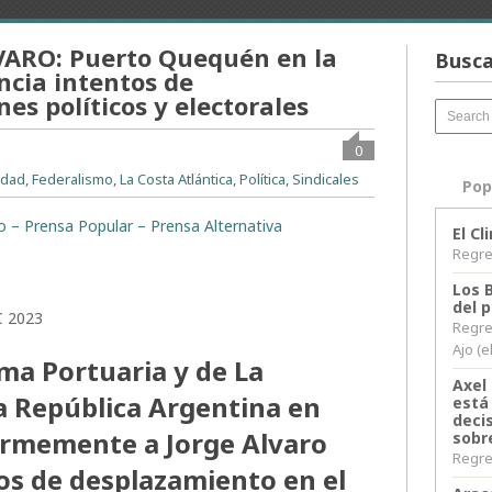
ARO: Puerto Quequén en la
Busca
cia intentos de
es políticos y electorales
0
idad
,
Federalismo
,
La Costa Atlántica
,
Política
,
Sindicales
Pop
to – Prensa Popular – Prensa Alternativa
El C
Regres
Los 
del 
C 2023
Regre
Ajo (e
ma Portuaria y de La
Axel 
a República Argentina en
está
decis
irmemente a Jorge Alvaro
sobr
Regres
cos de desplazamiento en el