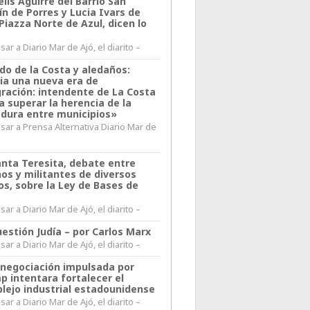
lis Aguirre del Barrio San
n de Porres y Lucia Ivars de
 Piazza Norte de Azul, dicen lo
ar a Diario Mar de Ajó, el diarito –
do de la Costa y aledaños:
ia una nueva era de
gración: intendente de La Costa
a superar la herencia de la
adura entre municipios»
sar a Prensa Alternativa Diario Mar de
l
anta Teresita, debate entre
nos y militantes de diversos
os, sobre la Ley de Bases de
ar a Diario Mar de Ajó, el diarito –
estión Judía – por Carlos Marx
ar a Diario Mar de Ajó, el diarito –
enegociación impulsada por
p intentara fortalecer el
lejo industrial estadounidense
ar a Diario Mar de Ajó, el diarito –