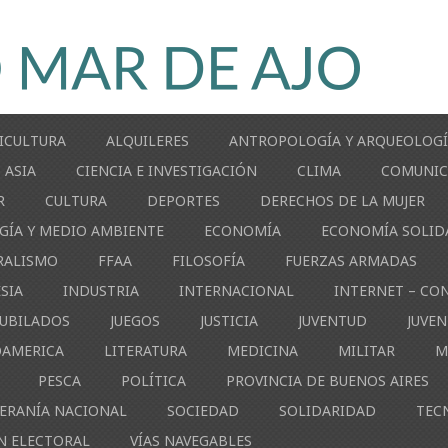
ICULTURA
ALQUILERES
ANTROPOLOGÍA Y ARQUEOLOG
ASIA
CIENCIA E INVESTIGACIÓN
CLIMA
COMUNIC
R
CULTURA
DEPORTES
DERECHOS DE LA MUJER
GÍA Y MEDIO AMBIENTE
ECONOMÍA
ECONOMÍA SOLID
RALISMO
FFAA
FILOSOFÍA
FUERZAS ARMADAS
ESIA
INDUSTRIA
INTERNACIONAL
INTERNET – CO
JUBILADOS
JUEGOS
JUSTICIA
JUVENTUD
JUVE
OAMERICA
LITERATURA
MEDICINA
MILITAR
M
PESCA
POLÍTICA
PROVINCIA DE BUENOS AIRES
ERANÍA NACIONAL
SOCIEDAD
SOLIDARIDAD
TEC
N ELECTORAL
VÍAS NAVEGABLES