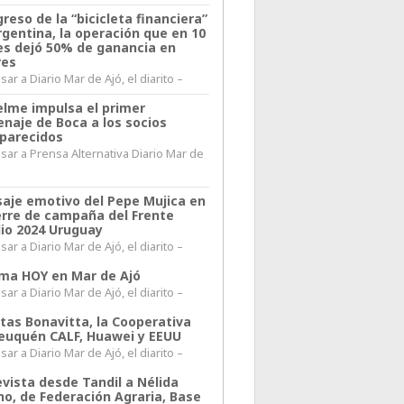
greso de la “bicicleta financiera”
rgentina, la operación que en 10
s dejó 50% de ganancia en
res
ar a Diario Mar de Ajó, el diarito –
elme impulsa el primer
naje de Boca a los socios
parecidos
sar a Prensa Alternativa Diario Mar de
l
aje emotivo del Pepe Mujica en
ierre de campaña del Frente
io 2024 Uruguay
ar a Diario Mar de Ajó, el diarito –
lima HOY en Mar de Ajó
ar a Diario Mar de Ajó, el diarito –
itas Bonavitta, la Cooperativa
euquén CALF, Huawei y EEUU
ar a Diario Mar de Ajó, el diarito –
evista desde Tandil a Nélida
no, de Federación Agraria, Base