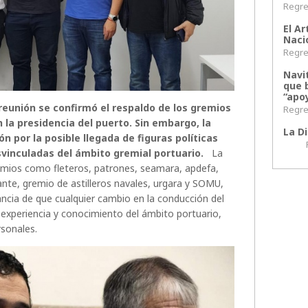
Regres
El Ar
Naci
Regres
Navi
que 
“apoy
eunión se confirmó el respaldo de los gremios
Regres
n la presidencia del puerto. Sin embargo, la
La Di
 por la posible llegada de figuras políticas
Regr
svinculadas del ámbito gremial portuario.
La
mios como fleteros, patrones, seamara, apdefa,
nte, gremio de astilleros navales, urgara y SOMU,
ncia de que cualquier cambio en la conducción del
 experiencia y conocimiento del ámbito portuario,
rsonales.