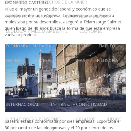
DEPORTES
DERECHOS DE LA MUJER
LEONARDO CASTILLO
«Fue el mayor un genocidio laboral y económico que se
cometió contra una empresa. Lo hicieron porque Sasetru
DERECHOS DE LA NIÑEZ
DERECHOS HUMANOS
molestaba por su desarrollo», aseguró a Télam Jorge Salimei,
quien luego de 40 años busca la forma de que esta empresa
ECOLOGÍA Y MEDIO AMBIENTE
ECONOMÍA
vuelva a producir.
ECONOMÍA SOLIDARIA
EDUCACIÓN
EMPLEO
ENERGÍA
FEDERALISMO
FFAA
FILOSOFÍA
FUERZAS ARMADAS
GANADERIA
HISTORIA
HOLÍSTICA
HUERTA
IGLESIA
INDUSTRIA
INTERNACIONAL
INTERNET – CONECTIVIDAD
JUBILACIONES Y PENSIONES
JUBILADOS
JUEGOS
Sasetru estaba conformada por diez empresas. Exportaba el
30 por ciento de las oleaginosas y el 20 por ciento de los