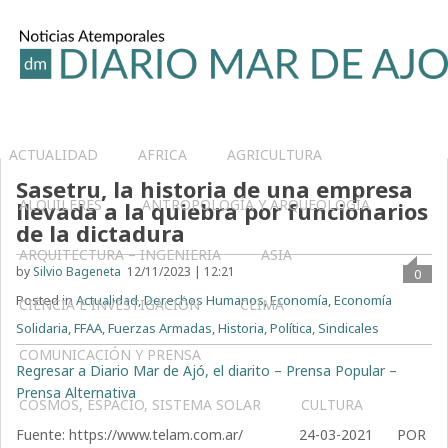
ACTUALIDAD
AFRICA
AGRICULTURA
Sasetru, la historia de una empresa
ALQUILERES
ANTROPOLOGÍA Y ARQUEOLOGÍA
llevada a la quiebra por funcionarios
de la dictadura
ARQUITECTURA – INGENIERIA
ASIA
by
Silvio Bageneta
12/11/2023 | 12:21
0
Posted in
Actualidad
,
Derechos Humanos
,
Economía
,
Economía
CIENCIA E INVESTIGACIÓN
CLIMA
Solidaria
,
FFAA
,
Fuerzas Armadas
,
Historia
,
Política
,
Sindicales
COMUNICACIÓN Y PRENSA
Regresar a Diario Mar de Ajó, el diarito – Prensa Popular –
Prensa Alternativa
COSMOS, ESPACIO, SISTEMA SOLAR
CULTURA
Fuente: https://www.telam.com.ar/ 24-03-2021 POR