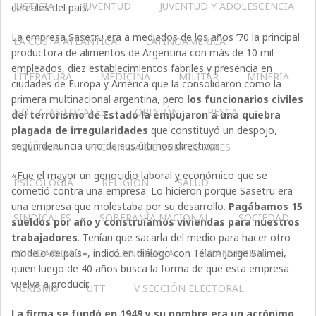
JUSTICIA
JUVENTUD
JUVENTUD Y ADOLESCENCIA
cereales del país.
La empresa Sasetru era a mediados de los años ’70 la principal
LA COSTA ATLÁNTICA
LATINOAMERICA
productora de alimentos de Argentina con más de 10 mil
empleados, diez establecimientos fabriles y presencia en
LITERATURA
MEDICINA
MILITAR
MINERIA
ciudades de Europa y América que la consolidaron como la
primera multinacional argentina, pero
los funcionarios civiles
NOTICIAS LOCALES
OPINIÓN
PESCA
del terrorismo de Estado la empujaron a una quiebra
plagada de irregularidades
que constituyó un despojo,
según denuncia uno de sus últimos directivos.
POLÍTICA
PROVINCIA DE BUENOS AIRES
«Fue el mayor un genocidio laboral y económico que se
PSICOLOGÍA
RELIGIÓN
SALUD
cometió contra una empresa. Lo hicieron porque Sasetru era
una empresa que molestaba por su desarrollo.
Pagábamos 15
SINDICALES
SOBERANÍA NACIONAL
SOCIEDAD
sueldos por año y construíamos viviendas para nuestros
trabajadores
. Tenían que sacarla del medio para hacer otro
modelo de país», indicó en diálogo con Télam Jorge Salimei,
SOLIDARIDAD
TECNOLOGÍA
TRANSPORTE
quien luego de 40 años busca la forma de que esta empresa
vuelva a producir.
TURISMO
UTT
V SECCIÓN ELECTORAL
La firma se fundó en 1949 y su nombre era un acrónimo