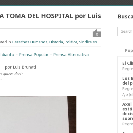
A TOMA DEL HOSPITAL por Luis
Busca
0
sted in
Derechos Humanos
,
Historia
,
Política
,
Sindicales
Pop
l diarito – Prensa Popular – Prensa Alternativa
El C
al
por Luis Brunati
Regres
so quiere decir
Los 
a”
del 
Regre
Ajo (e
Axel 
está
decis
sobr
Regres