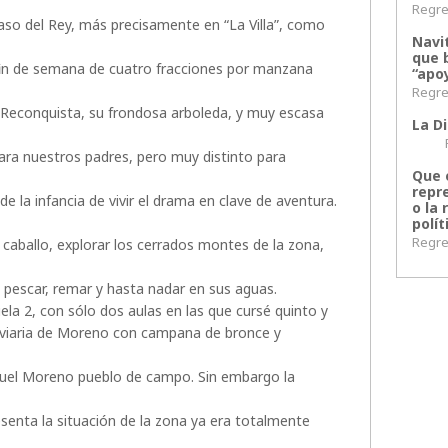
Regres
Paso del Rey, más precisamente en “La Villa”, como
Navi
que 
 fin de semana de cuatro fracciones por manzana
“apoy
Regres
a Reconquista, su frondosa arboleda, y muy escasa
La Di
Regr
ara nuestros padres, pero muy distinto para
Que 
repr
 la infancia de vivir el drama en clave de aventura.
o la 
polít
Regres
 a caballo, explorar los cerrados montes de la zona,
, pescar, remar y hasta nadar en sus aguas.
ela 2, con sólo dos aulas en las que cursé quinto y
roviaria de Moreno con campana de bronce y
aquel Moreno pueblo de campo. Sin embargo la
esenta la situación de la zona ya era totalmente