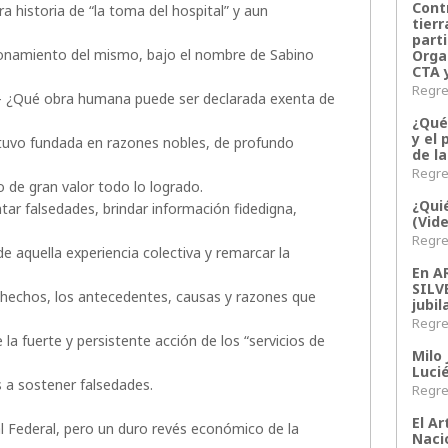
Contr
 historia de “la toma del hospital” y aun
tier
parti
ionamiento del mismo, bajo el nombre de Sabino
Orga
CTA 
Regres
 – ¿Qué obra humana puede ser declarada exenta de
¿Qué
y el 
tuvo fundada en razones nobles, de profundo
de l
Regres
de gran valor todo lo logrado.
¿Qui
tar falsedades, brindar información fidedigna,
(Vid
Regres
e aquella experiencia colectiva y remarcar la
En 
SILV
 hechos, los antecedentes, causas y razones que
jubil
Regres
la fuerte y persistente acción de los “servicios de
Milo 
Lucié
 a sostener falsedades.
Regres
El Ar
 Federal, pero un duro revés económico de la
Naci