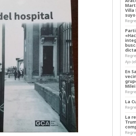
Arace
Martí
Villa
suyo
Regres
Parti
«Hac
inte
busc
dict
Regre
Ajo (e
En S
veci
grup
Milei
Regres
La Cu
Regres
La r
Trum
comp
Regres