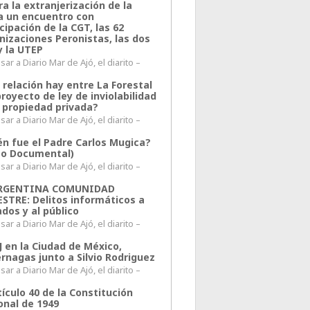
a la extranjerización de la
ra un encuentro con
cipación de la CGT, las 62
nizaciones Peronistas, las dos
y la UTEP
ar a Diario Mar de Ajó, el diarito –
 relación hay entre La Forestal
proyecto de ley de inviolabilidad
a propiedad privada?
ar a Diario Mar de Ajó, el diarito –
én fue el Padre Carlos Mugica?
eo Documental)
ar a Diario Mar de Ajó, el diarito –
ARGENTINA COMUNIDAD
ESTRE: Delitos informáticos a
ados y al público
ar a Diario Mar de Ajó, el diarito –
J en la Ciudad de México,
rnagas junto a Silvio Rodriguez
ar a Diario Mar de Ajó, el diarito –
tículo 40 de la Constitución
onal de 1949