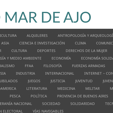
ICULTURA
ALQUILERES
ANTROPOLOGÍA Y ARQUEOLOG
ASIA
CIENCIA E INVESTIGACIÓN
CLIMA
COMUNIC
R
CULTURA
DEPORTES
DERECHOS DE LA MUJER
GÍA Y MEDIO AMBIENTE
ECONOMÍA
ECONOMÍA SOLID
RALISMO
FFAA
FILOSOFÍA
FUERZAS ARMADAS
ESIA
INDUSTRIA
INTERNACIONAL
INTERNET – CO
JUBILADOS
JUEGOS
JUSTICIA
JUVENTUD
JUVE
OAMERICA
LITERATURA
MEDICINA
MILITAR
M
PESCA
POLÍTICA
PROVINCIA DE BUENOS AIRES
ERANÍA NACIONAL
SOCIEDAD
SOLIDARIDAD
TEC
N ELECTORAL
VÍAS NAVEGABLES