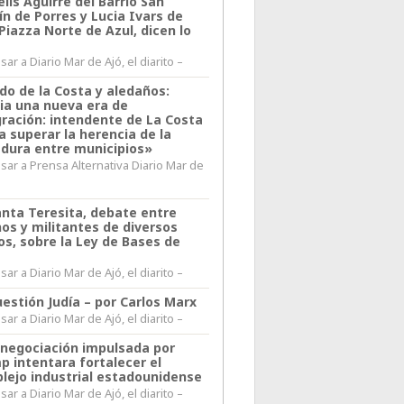
lis Aguirre del Barrio San
n de Porres y Lucia Ivars de
 Piazza Norte de Azul, dicen lo
ar a Diario Mar de Ajó, el diarito –
do de la Costa y aledaños:
ia una nueva era de
gración: intendente de La Costa
a superar la herencia de la
adura entre municipios»
sar a Prensa Alternativa Diario Mar de
l
anta Teresita, debate entre
nos y militantes de diversos
os, sobre la Ley de Bases de
ar a Diario Mar de Ajó, el diarito –
estión Judía – por Carlos Marx
ar a Diario Mar de Ajó, el diarito –
enegociación impulsada por
p intentara fortalecer el
lejo industrial estadounidense
ar a Diario Mar de Ajó, el diarito –