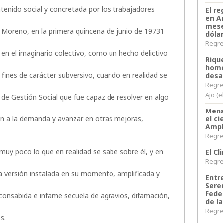
enido social y concretada por los trabajadores
El re
en A
mese
e Moreno, en la primera quincena de junio de 19731
dóla
Regres
en el imaginario colectivo, como un hecho delictivo
Riqu
home
 fines de carácter subversivo, cuando en realidad se
desa
Regre
Ajo (e
 de Gestión Social que fue capaz de resolver en algo
Mens
n a la demanda y avanzar en otras mejoras,
el c
Ampl
Regres
 muy poco lo que en realidad se sabe sobre él, y en
El C
Regres
lsa versión instalada en su momento, amplificada y
Entr
Sere
Fede
 consabida e infame secuela de agravios, difamación,
de la
Regres
s.