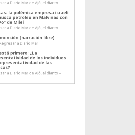
ar a Diario Mar de Ajó, el diarito –
tas: la polémica empresa israelí
busca petróleo en Malvinas con
o” de Milei
ar a Diario Mar de Ajó, el diarito –
mensión (narración libre)
esar a Diario Mar
está primero: ¿La
esentatividad de los individuos
representatividad de las
icas?
ar a Diario Mar de Ajó, el diarito –