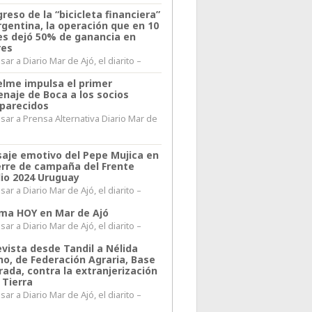
greso de la “bicicleta financiera”
rgentina, la operación que en 10
s dejó 50% de ganancia en
res
ar a Diario Mar de Ajó, el diarito –
elme impulsa el primer
naje de Boca a los socios
parecidos
sar a Prensa Alternativa Diario Mar de
l
aje emotivo del Pepe Mujica en
ierre de campaña del Frente
io 2024 Uruguay
ar a Diario Mar de Ajó, el diarito –
lima HOY en Mar de Ajó
ar a Diario Mar de Ajó, el diarito –
evista desde Tandil a Nélida
no, de Federación Agraria, Base
rada, contra la extranjerización
 Tierra
ar a Diario Mar de Ajó, el diarito –