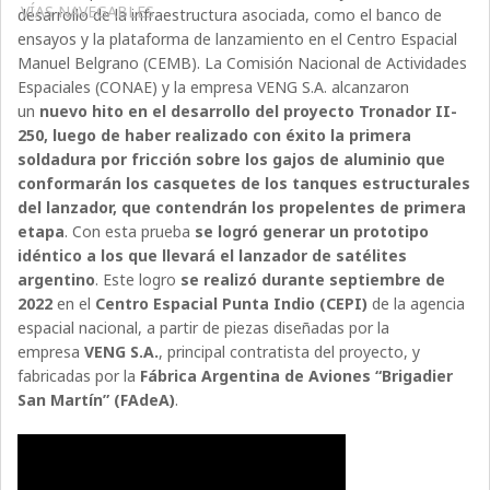
VÍAS NAVEGABLES
desarrollo de la infraestructura asociada, como el banco de
ensayos y la plataforma de lanzamiento en el Centro Espacial
Manuel Belgrano (CEMB). La Comisión Nacional de Actividades
Espaciales (CONAE) y la empresa VENG S.A. alcanzaron
un
nuevo hito en el desarrollo del proyecto Tronador II-
250, luego de haber realizado con éxito la primera
soldadura por fricción sobre los gajos de aluminio que
conformarán los casquetes de los tanques estructurales
del lanzador, que contendrán los propelentes de primera
etapa
. Con esta prueba
se logró generar un prototipo
idéntico a los que llevará el lanzador de satélites
argentino
. Este logro
se realizó durante septiembre de
2022
en el
Centro Espacial Punta Indio (CEPI)
de la agencia
espacial nacional, a partir de piezas diseñadas por la
empresa
VENG S.A.
, principal contratista del proyecto, y
fabricadas por la
Fábrica Argentina de Aviones “Brigadier
San Martín” (FAdeA)
.