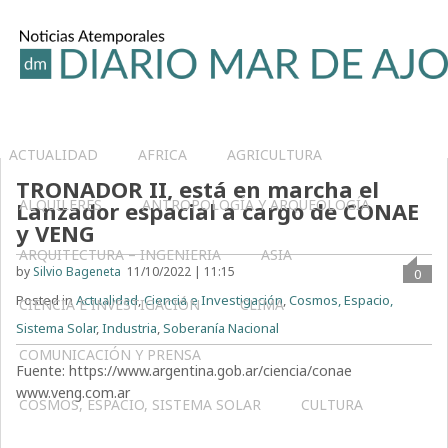
ACTUALIDAD
AFRICA
AGRICULTURA
TRONADOR II, está en marcha el
ALQUILERES
ANTROPOLOGÍA Y ARQUEOLOGÍA
Lanzador espacial a cargo de CONAE
y VENG
ARQUITECTURA – INGENIERIA
ASIA
by
Silvio Bageneta
11/10/2022 | 11:15
0
Posted in
Actualidad
,
Ciencia e Investigación
,
Cosmos, Espacio,
CIENCIA E INVESTIGACIÓN
CLIMA
Sistema Solar
,
Industria
,
Soberanía Nacional
COMUNICACIÓN Y PRENSA
Fuente: https://www.argentina.gob.ar/ciencia/conae
www.veng.com.ar
COSMOS, ESPACIO, SISTEMA SOLAR
CULTURA