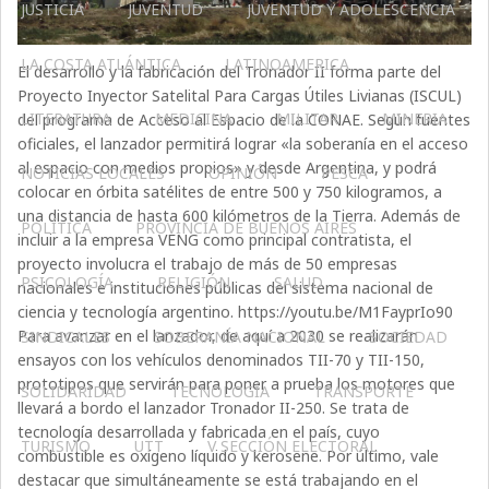
JUSTICIA
JUVENTUD
JUVENTUD Y ADOLESCENCIA
LA COSTA ATLÁNTICA
LATINOAMERICA
El desarrollo y la fabricación del Tronador II forma parte del
Proyecto Inyector Satelital Para Cargas Útiles Livianas (ISCUL)
LITERATURA
MEDICINA
MILITAR
MINERIA
del programa de Acceso al Espacio de la CONAE. Según fuentes
oficiales, el lanzador permitirá lograr «la soberanía en el acceso
al espacio con medios propios» y desde Argentina, y podrá
NOTICIAS LOCALES
OPINIÓN
PESCA
colocar en órbita satélites de entre 500 y 750 kilogramos, a
una distancia de hasta 600 kilómetros de la Tierra. Además de
POLÍTICA
PROVINCIA DE BUENOS AIRES
incluir a la empresa VENG como principal contratista, el
proyecto involucra el trabajo de más de 50 empresas
PSICOLOGÍA
RELIGIÓN
SALUD
nacionales e instituciones públicas del sistema nacional de
ciencia y tecnología argentino. https://youtu.be/M1FayprIo90
Para avanzar en el lanzador, de aquí a 2030 se realizarán
SINDICALES
SOBERANÍA NACIONAL
SOCIEDAD
ensayos con los vehículos denominados TII-70 y TII-150,
prototipos que servirán para poner a prueba los motores que
SOLIDARIDAD
TECNOLOGÍA
TRANSPORTE
llevará a bordo el lanzador Tronador II-250. Se trata de
tecnología desarrollada y fabricada en el país, cuyo
TURISMO
UTT
V SECCIÓN ELECTORAL
combustible es oxígeno líquido y kerosene. Por último, vale
destacar que simultáneamente se está trabajando en el