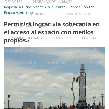
DEPORTES
DERECHOS DE LA MUJER
Regresar a Diario Mar de Ajó, el diarito – Prensa Popular –
Prensa Alternativa
DERECHOS DE LA NIÑEZ
DERECHOS HUMANOS
Permitirá lograr «la soberanía en
ECOLOGÍA Y MEDIO AMBIENTE
ECONOMÍA
el acceso al espacio con medios
ECONOMÍA SOLIDARIA
EDUCACIÓN
EMPLEO
propios»
ENERGÍA
FEDERALISMO
FFAA
FILOSOFÍA
FUERZAS ARMADAS
GANADERIA
HISTORIA
HOLÍSTICA
HUERTA
IGLESIA
INDUSTRIA
INTERNACIONAL
INTERNET – CONECTIVIDAD
JUBILACIONES Y PENSIONES
JUBILADOS
JUEGOS