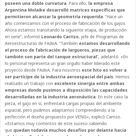
poseen una doble curvatura
. Para ello,
la empresa
Argentina Molaike desarrolló matrices específicas que
permitieron alcanzar la geometría requerida
. “Hace un
año comenzamos con el proceso de fabricación de los gajos.
Ahora estamos transitando la siguiente etapa, de producción
en serie”, informó
Leonardo Carrizo
, jefe de Programas de
Aeroestructuras de FAdeA. “También
estamos desarrollando
el proceso de fabricación de largueros, piezas que
también son parte del tanque estructural
”, adelantó. «En
lo personal representa un gran orgullo haber liderado este
proyecto desde FAdeA. Para nosotros
este hito es volver a
ser partícipe de la industria aeroespacial del país
. Hemos
realizado un trabajo con
excelente sinergia entre ambas
empresas donde pusimos a disposición las capacidades
desarrolladas en la industria aeronáutica
. En este caso la
pieza, el gajo en sí, enfrentará cargas propias del ambiente
espacial, pero pudimos adaptarnos comprendiendo a la
perfección el diseño propuesto por VENG», explicó Carrizo.
«Estamos muy contentos de este suceso sabiendo
que
quedan todavía muchos desafíos por delante hacia