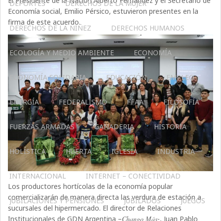
El Presidente de la Nación Alberto Fernández y el Secretario de
DEPORTES
DERECHOS DE LA MUJER
Economía social, Emilio Pérsico, estuvieron presentes en la
firma de este acuerdo.
DERECHOS DE LA NIÑEZ
DERECHOS HUMANOS
ECOLOGÍA Y MEDIO AMBIENTE
ECONOMÍA
ECONOMÍA SOLIDARIA
EDUCACIÓN
EMPLEO
ENERGÍA
FEDERALISMO
FFAA
FILOSOFÍA
FUERZAS ARMADAS
GANADERIA
HISTORIA
HOLÍSTICA
HUERTA
IGLESIA
INDUSTRIA
INTERNACIONAL
INTERNET – CONECTIVIDAD
Los productores hortícolas de la economía popular
comercializarán de manera directa las verdura de estación a
JUBILACIONES Y PENSIONES
JUBILADOS
JUEGOS
sucursales del hipermercado. El director de Relaciones
Institucionales de GDN Argentina –
Chango Más
-, Juan Pablo