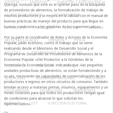
JUSTICIA
JUVENTUD
JUVENTUD Y ADOLESCENCIA
Quiroga, sostuvo que este es el «primer paso en la búsqueda
de proveedores de alimentos, la formalización de trabajo de
LA COSTA ATLÁNTICA
LATINOAMERICA
muchos productores y la mejora en la calidad con el manual de
buenas prácticas de manejo del producto para que llegue en
buenas condiciones a las góndolas de los supermercados».
LITERATURA
MEDICINA
MILITAR
MINERIA
Por su parte el coordinador de Roles y Actores de la Economía
NOTICIAS LOCALES
OPINIÓN
PESCA
Popular, Julián Aceituno, contó el trabajo que se viene
realizando desde el Ministerio de Desarrollo Social y el
POLÍTICA
PROVINCIA DE BUENOS AIRES
Programa de Desarrollo de Proveedores de Alimentos de la
Economía Popular «Del Productor a la Góndola» de la
Secretaría de Economía Social, indicando que «las pequeñas
PSICOLOGÍA
RELIGIÓN
SALUD
unidades productivas de alimentos, se están fortaleciendo y a
su vez, mejorando las capacidades de comercialización de los
SINDICALES
SOBERANÍA NACIONAL
SOCIEDAD
productores e ingreso en otros circuitos de consumo. También
brindan acceso a materias primas, insumos, equipamiento y un
SOLIDARIDAD
TECNOLOGÍA
TRANSPORTE
fondo rotatorio para que todos los productores tengan igual
de condiciones para alcanzar lo que solicitan los
TURISMO
UTT
V SECCIÓN ELECTORAL
hipermercados».