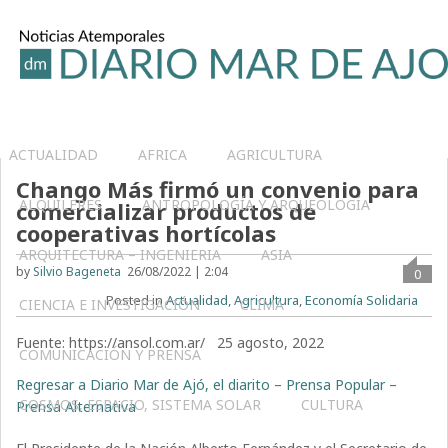
ACTUALIDAD
AFRICA
AGRICULTURA
Chango Más firmó un convenio para
ALQUILERES
ANTROPOLOGÍA Y ARQUEOLOGÍA
comercializar productos de
cooperativas hortícolas
ARQUITECTURA – INGENIERIA
ASIA
by
Silvio Bageneta
26/08/2022 | 2:04
0
Posted in
Actualidad
,
Agricultura
,
Economía Solidaria
CIENCIA E INVESTIGACIÓN
CLIMA
Fuente: https://ansol.com.ar/ 25 agosto, 2022
COMUNICACIÓN Y PRENSA
Regresar a Diario Mar de Ajó, el diarito – Prensa Popular –
COSMOS, ESPACIO, SISTEMA SOLAR
CULTURA
Prensa Alternativa