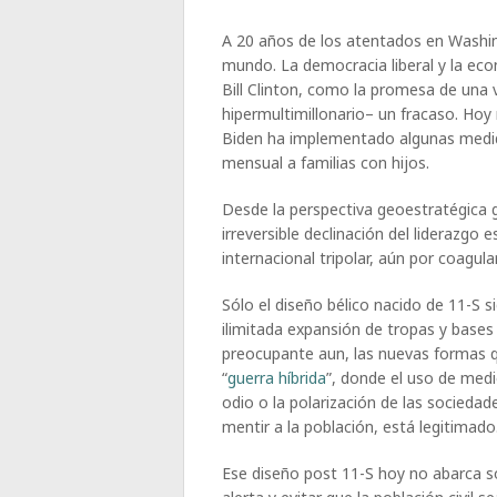
A 20 años de los atentados en Washi
mundo. La democracia liberal y la ec
Bill Clinton, como la promesa de una v
hipermultimillonario– un fracaso. Hoy
Biden ha implementado algunas medid
mensual a familias con hijos.
Desde la perspectiva geoestratégica gl
irreversible declinación del liderazg
internacional tripolar, aún por coagula
Sólo el diseño bélico nacido de 11-S si
ilimitada expansión de tropas y base
preocupante aun, las nuevas formas q
“
guerra híbrida
”, donde el uso de med
odio o la polarización de las sociedad
mentir a la población, está legitimado
Ese diseño post 11-S hoy no abarca s