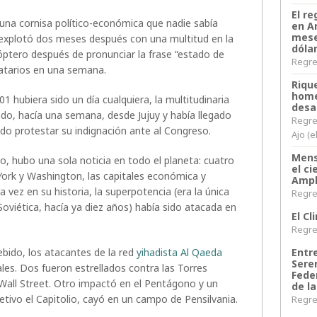
El re
 una cornisa político-económica que nadie sabía
en A
mese
explotó dos meses después con una multitud en la
dóla
cóptero después de pronunciar la frase “estado de
Regres
ndatarios en una semana.
Riqu
home
 hubiera sido un día cualquiera, la multitudinaria
desa
o, hacía una semana, desde Jujuy y había llegado
Regre
do protestar su indignación ante al Congreso.
Ajo (e
Mens
 hubo una sola noticia en todo el planeta: cuatro
el c
ork y Washington, las capitales económica y
Ampl
a vez en su historia, la superpotencia (era la única
Regres
Soviética, hacía ya diez años) había sido atacada en
El C
Regres
Entr
bido, los atacantes de la red
yihadista
Al Qaeda
Sere
es. Dos fueron estrellados contra las Torres
Fede
 Wall Street. Otro impactó en el Pentágono y un
de la
etivo el Capitolio, cayó en un campo de Pensilvania.
Regres