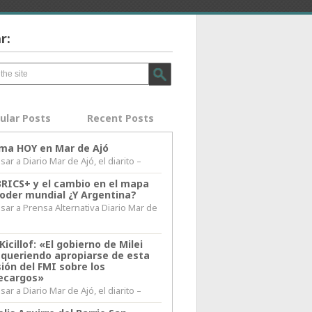
r:
ular Posts
Recent Posts
lima HOY en Mar de Ajó
ar a Diario Mar de Ajó, el diarito –
BRICS+ y el cambio en el mapa
poder mundial ¿Y Argentina?
sar a Prensa Alternativa Diario Mar de
l
Kicillof: «El gobierno de Milei
 queriendo apropiarse de esta
ión del FMI sobre los
ecargos»
ar a Diario Mar de Ajó, el diarito –