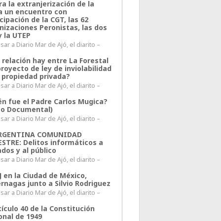
a la extranjerización de la
ra un encuentro con
cipación de la CGT, las 62
nizaciones Peronistas, las dos
y la UTEP
ar a Diario Mar de Ajó, el diarito –
 relación hay entre La Forestal
proyecto de ley de inviolabilidad
a propiedad privada?
ar a Diario Mar de Ajó, el diarito –
én fue el Padre Carlos Mugica?
eo Documental)
ar a Diario Mar de Ajó, el diarito –
ARGENTINA COMUNIDAD
ESTRE: Delitos informáticos a
ados y al público
ar a Diario Mar de Ajó, el diarito –
J en la Ciudad de México,
rnagas junto a Silvio Rodriguez
ar a Diario Mar de Ajó, el diarito –
tículo 40 de la Constitución
onal de 1949