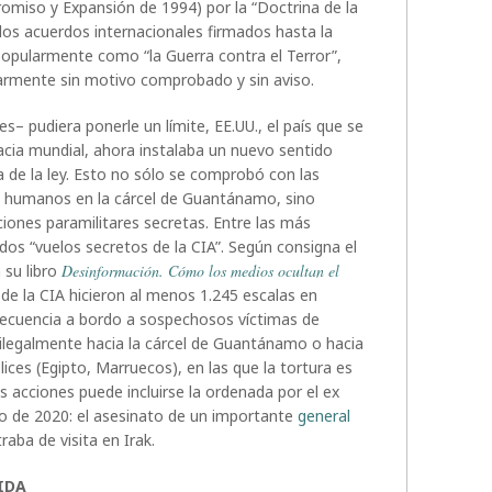
romiso y Expansión de 1994) por la “Doctrina de la
los acuerdos internacionales firmados hasta la
popularmente como “la Guerra contra el Terror”,
tarmente sin motivo comprobado y sin aviso.
es– pudiera ponerle un límite, EE.UU., el país que se
a mundial, ahora instalaba un nuevo sentido
a de la ley. Esto no sólo se comprobó con las
os humanos en la cárcel de Guantánamo, sino
ciones paramilitares secretas. Entre las más
os “vuelos secretos de la CIA”. Según consigna el
 su libro
Desinformación. Cómo los medios ocultan el
 de la CIA hicieron al menos 1.245 escalas en
recuencia a bordo a sospechosos víctimas de
 ilegalmente hacia la cárcel de Guantánamo o hacia
ices (Egipto, Marruecos), en las que la tortura es
s acciones puede incluirse la ordenada por el ex
o de 2020: el asesinato de un importante
general
raba de visita en Irak.
IDA