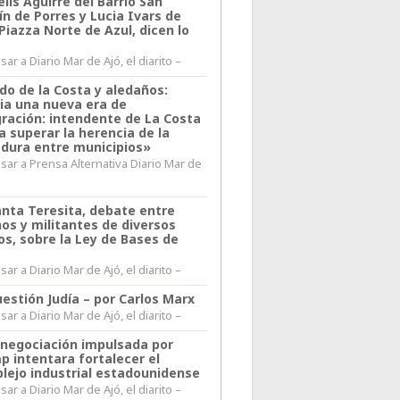
lis Aguirre del Barrio San
n de Porres y Lucia Ivars de
 Piazza Norte de Azul, dicen lo
ar a Diario Mar de Ajó, el diarito –
do de la Costa y aledaños:
ia una nueva era de
gración: intendente de La Costa
a superar la herencia de la
adura entre municipios»
sar a Prensa Alternativa Diario Mar de
l
anta Teresita, debate entre
nos y militantes de diversos
os, sobre la Ley de Bases de
ar a Diario Mar de Ajó, el diarito –
estión Judía – por Carlos Marx
ar a Diario Mar de Ajó, el diarito –
enegociación impulsada por
p intentara fortalecer el
lejo industrial estadounidense
ar a Diario Mar de Ajó, el diarito –