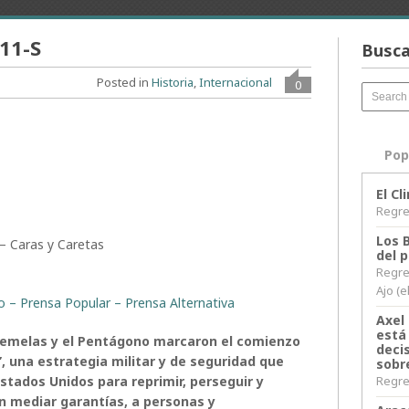
11-S
Busca
Posted in
Historia
,
Internacional
0
Pop
El C
Regres
Los 
– Caras y Caretas
del 
Regre
Ajo (e
to – Prensa Popular – Prensa Alternativa
Axel 
está
Gemelas y el Pentágono marcaron el comienzo
decis
”, una estrategia militar y de seguridad que
sobr
stados Unidos para reprimir, perseguir y
Regres
n mediar garantías, a personas y