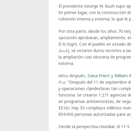
El presidente George W. Bush supo ap
En primer lugar, con la construcción
cohesión interna y externa, lo que le 
Por otra parte, desde los años 70 ning
oposición aprobaran, ampliamente, en
II lo logró. Con el pueblo en estado 
shock
), se votaron duros recortes a las
la ampliación casi obscena de programa
externa.
Años después,
Dana Priest
y
William 
Post
: “Después del 11 de septiembre d
y operaciones clandestinas tan compl
funciona. Se crearon 1.271 agencias d
en programas antiterroristas, de segur
EE.UU. Hay 33 complejos edilicios nu
854.000 personas autorizadas para ac
Desde la perspectiva mundial, el 11-