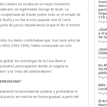
Contr
ados Unidos no estaba en su mejor momento.
tier
publicano sin legitimidad: George W. Bush. La
parti
Orga
o sospechada de fraude (sobre todo en el estado de
CTA 
 Bush) y no fue el voto popular sino la Corte
Regres
oría de jueces republicanos) la que le dio el triunfo
¿Qué
y el 
de l
odos los datos confirmaban que, tras siete años de
Regres
 la URSS (1992-1999), había comenzado un ciclo
¿Qui
(Vid
Regres
ía global, los estrategas de la Casa Blanca
En 
escenarios preocupantes donde se sugería la
SILV
o” y la “crisis del unilateralismo”.
jubil
Regres
“TERRORISMO”
Milo 
Lucié
ramente la necesidad de acelerar y profundizar el
Regres
ía puesto en marcha en forma gradual, a partir del
El Ar
Naci