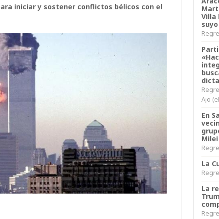
Arace
ra iniciar y sostener conflictos bélicos con el
Martí
Villa
suyo
Regres
Parti
«Hac
inte
busc
dict
Regre
Ajo (e
En S
veci
grup
Milei
Regres
La Cu
Regres
La r
Trum
comp
Regres