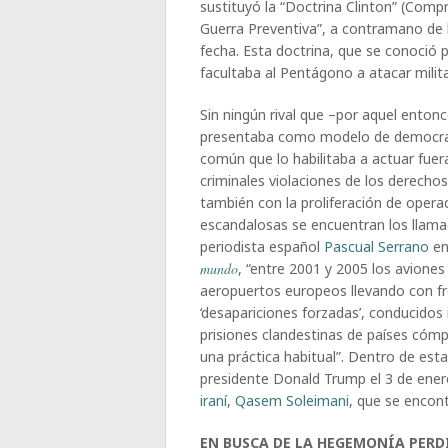
sustituyó la “Doctrina Clinton” (Comp
Guerra Preventiva”, a contramano de 
fecha. Esta doctrina, que se conoció 
facultaba al Pentágono a atacar mili
Sin ningún rival que –por aquel entonc
presentaba como modelo de democraci
común que lo habilitaba a actuar fuer
criminales violaciones de los derech
también con la proliferación de opera
escandalosas se encuentran los llamad
periodista español
Pascual Serrano
en
mundo
, “entre 2001 y 2005 los aviones
aeropuertos europeos llevando con f
‘desapariciones forzadas’, conducidos
prisiones clandestinas de países cómpl
una práctica habitual”. Dentro de esta
presidente Donald Trump el 3 de ener
iraní, Qasem Soleimani
, que se encont
EN BUSCA DE LA HEGEMONÍA PERD