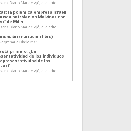
ar a Diario Mar de Ajó, el diarito –
tas: la polémica empresa israelí
busca petróleo en Malvinas con
o” de Milei
ar a Diario Mar de Ajó, el diarito –
mensión (narración libre)
esar a Diario Mar
está primero: ¿La
esentatividad de los individuos
representatividad de las
icas?
ar a Diario Mar de Ajó, el diarito –