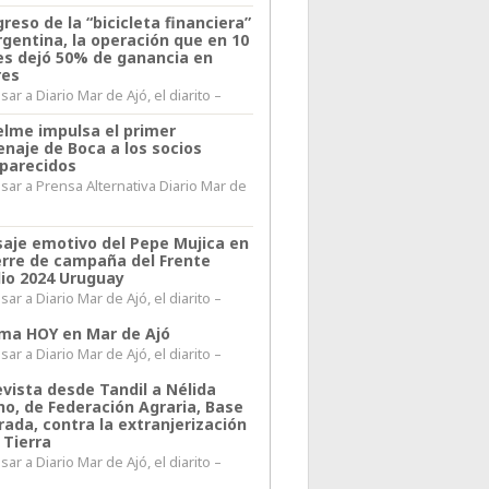
greso de la “bicicleta financiera”
rgentina, la operación que en 10
s dejó 50% de ganancia en
res
ar a Diario Mar de Ajó, el diarito –
elme impulsa el primer
naje de Boca a los socios
parecidos
sar a Prensa Alternativa Diario Mar de
l
aje emotivo del Pepe Mujica en
ierre de campaña del Frente
io 2024 Uruguay
ar a Diario Mar de Ajó, el diarito –
lima HOY en Mar de Ajó
ar a Diario Mar de Ajó, el diarito –
evista desde Tandil a Nélida
no, de Federación Agraria, Base
rada, contra la extranjerización
 Tierra
ar a Diario Mar de Ajó, el diarito –