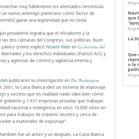
Regres
rovechar muy hábilmente los atentados terroristas.
Navi
 de un nuevo enemigo planetario como factor de
que 
permitió ganar una legitimidad que no tenía.
“apoy
Regres
ún presidente lograba que el oficialismo y la
La Di
 las dos cámaras del Congreso, sus políticas. Bush
Regr
de pánico (como explicó
Noami Klein
en
La doctrina del
 libertades y los derechos individuales (Patriot Act) y
Que 
repr
s y agencias de control y vigilancia interna y
o la 
polít
Regres
Arkin
publicaron su investigación en
The Washington
e 2001, la Casa Blanca ideó un sistema de espionaje
ejo y secreto que en realidad nadie sabe bien cómo
el gobierno y 1.931 empresas privadas que trabajan
idad nacional e inteligencia en unos 10.000 sitios en
evos para trabajos de máximo secreto y cerca de
ceder a materiales de espionaje”.
S también fue un antes y un después. La Casa Blanca