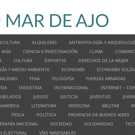
ICULTURA
ALQUILERES
ANTROPOLOGÍA Y ARQUEOLOG
ASIA
CIENCIA E INVESTIGACIÓN
CLIMA
COMUNIC
R
CULTURA
DEPORTES
DERECHOS DE LA MUJER
GÍA Y MEDIO AMBIENTE
ECONOMÍA
ECONOMÍA SOLID
RALISMO
FFAA
FILOSOFÍA
FUERZAS ARMADAS
ESIA
INDUSTRIA
INTERNACIONAL
INTERNET – CO
JUBILADOS
JUEGOS
JUSTICIA
JUVENTUD
JUVE
OAMERICA
LITERATURA
MEDICINA
MILITAR
M
PESCA
POLÍTICA
PROVINCIA DE BUENOS AIRES
ERANÍA NACIONAL
SOCIEDAD
SOLIDARIDAD
TEC
N ELECTORAL
VÍAS NAVEGABLES