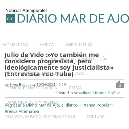
ACTUALIDAD
AFRICA
AGRICULTURA
Julio de Vido :»Yo también me
ALQUILERES
ANTROPOLOGÍA Y ARQUEOLOGÍA
considero progresista, pero
ideológicamente soy justicialista»
(Entrevista You Tube)
ARQUITECTURA – INGENIERIA
ASIA
by
Silvio Bageneta
10/04/2024 | 5:59
3
CIENCIA E INVESTIGACIÓN
CLIMA
Posted in
Actualidad
,
Historia
,
Política
COMUNICACIÓN Y PRENSA
Regresar a Diario Mar de Ajó, el diarito – Prensa Popular –
Prensa Alternativa
COSMOS, ESPACIO, SISTEMA SOLAR
CULTURA