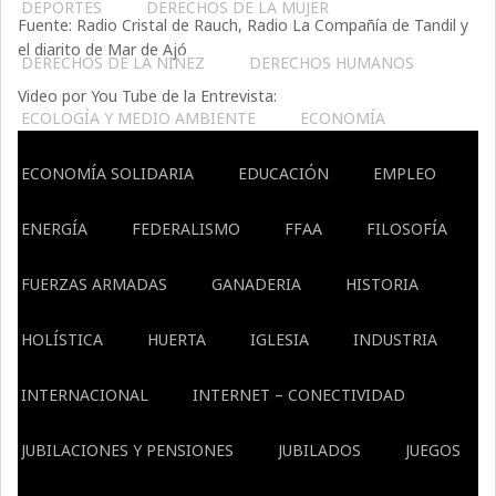
DEPORTES
DERECHOS DE LA MUJER
Fuente: Radio Cristal de Rauch, Radio La Compañía de Tandil y
el diarito de Mar de Ajó
DERECHOS DE LA NIÑEZ
DERECHOS HUMANOS
Video por You Tube de la Entrevista:
ECOLOGÍA Y MEDIO AMBIENTE
ECONOMÍA
ECONOMÍA SOLIDARIA
EDUCACIÓN
EMPLEO
ENERGÍA
FEDERALISMO
FFAA
FILOSOFÍA
FUERZAS ARMADAS
GANADERIA
HISTORIA
HOLÍSTICA
HUERTA
IGLESIA
INDUSTRIA
INTERNACIONAL
INTERNET – CONECTIVIDAD
JUBILACIONES Y PENSIONES
JUBILADOS
JUEGOS