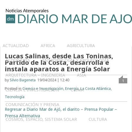
ACTUALIDAD
AFRICA
AGRICULTURA
Lucas Salinas, desde Las Toninas,
ALQUILERES
ANTROPOLOGÍA Y ARQUEOLOGÍA
Partido de la Costa, desarrolla e
instala aparatos a Energía Solar
ARQUITECTURA – INGENIERIA
ASIA
by
Silvio Bageneta
19/04/2024 | 12:40
1
Posted in
Ciencia e Investigación
,
Energía
,
La Costa Atlántica
,
CIENCIA E INVESTIGACIÓN
CLIMA
Tecnología
COMUNICACIÓN Y PRENSA
Regresar a Diario Mar de Ajó, el diarito – Prensa Popular –
Prensa Alternativa
COSMOS, ESPACIO, SISTEMA SOLAR
CULTURA