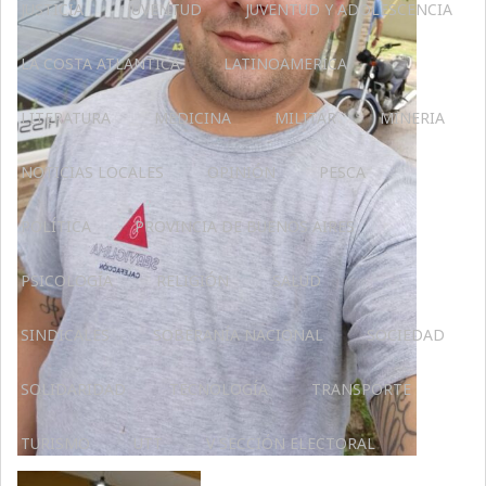
JUSTICIA
JUVENTUD
JUVENTUD Y ADOLESCENCIA
LA COSTA ATLÁNTICA
LATINOAMERICA
LITERATURA
MEDICINA
MILITAR
MINERIA
NOTICIAS LOCALES
OPINIÓN
PESCA
POLÍTICA
PROVINCIA DE BUENOS AIRES
PSICOLOGÍA
RELIGIÓN
SALUD
SINDICALES
SOBERANÍA NACIONAL
SOCIEDAD
SOLIDARIDAD
TECNOLOGÍA
TRANSPORTE
TURISMO
UTT
V SECCIÓN ELECTORAL