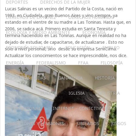
DEPORTES
DERECHOS DE LA MUJER
Lucas Salinas es un vecino del Partido de la Costa, nació en
1993, en Ciudadela, gran Buenos Aires y vino siempre, ya
DERECHOS DE LA NIÑEZ
DERECHOS HUMANOS
estando en el vientre de su madre a Las Toninas. Hasta que, en
2006, se radica acá. Primero estudia en Santa Teresita y
ECOLOGÍA Y MEDIO AMBIENTE
ECONOMÍA
termina haciendolo en Las Toninas. Aunque en realidad no ha
dejado de estudiar, de capacitarse, de actualizarse . Esto no
ECONOMÍA SOLIDARIA
EDUCACIÓN
EMPLEO
sólo a nivel personal, sino desde su empresa ServiClima.
Actualizar los conocimientos se hace imprescindible, nos dice.
ENERGÍA
FEDERALISMO
FFAA
FILOSOFÍA
FUERZAS ARMADAS
GANADERIA
HISTORIA
HOLÍSTICA
HUERTA
IGLESIA
INDUSTRIA
INTERNACIONAL
INTERNET – CONECTIVIDAD
JUBILACIONES Y PENSIONES
JUBILADOS
JUEGOS