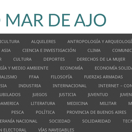
ICULTURA
ALQUILERES
ANTROPOLOGÍA Y ARQUEOLOG
ASIA
CIENCIA E INVESTIGACIÓN
CLIMA
COMUNIC
R
CULTURA
DEPORTES
DERECHOS DE LA MUJER
GÍA Y MEDIO AMBIENTE
ECONOMÍA
ECONOMÍA SOLID
RALISMO
FFAA
FILOSOFÍA
FUERZAS ARMADAS
ESIA
INDUSTRIA
INTERNACIONAL
INTERNET – CO
JUBILADOS
JUEGOS
JUSTICIA
JUVENTUD
JUVE
OAMERICA
LITERATURA
MEDICINA
MILITAR
M
PESCA
POLÍTICA
PROVINCIA DE BUENOS AIRES
ERANÍA NACIONAL
SOCIEDAD
SOLIDARIDAD
TEC
N ELECTORAL
VÍAS NAVEGABLES