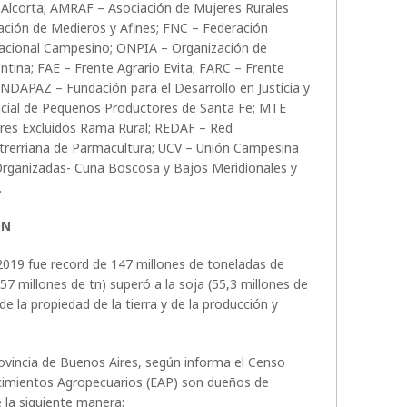
 Alcorta; AMRAF – Asociación de Mujeres Rurales
ción de Medieros y Afines; FNC – Federación
acional Campesino; ONPIA – Organización de
tina; FAE – Frente Agrario Evita; FARC – Frente
DAPAZ – Fundación para el Desarrollo en Justicia y
ial de Pequeños Productores de Santa Fe; MTE
res Excluidos Rama Rural; REDAF – Red
trerriana de Parmacultura; UCV – Unión Campesina
Organizadas- Cuña Boscosa y Bajos Meridionales y
.
ÓN
019 fue record de 147 millones de toneladas de
57 millones de tn) superó a la soja (55,3 millones de
de la propiedad de la tierra y de la producción y
vincia de Buenos Aires, según informa el Censo
ecimientos Agropecuarios (EAP) son dueños de
e la siguiente manera: