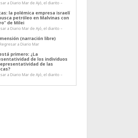
ar a Diario Mar de Ajó, el diarito –
tas: la polémica empresa israelí
busca petróleo en Malvinas con
o” de Milei
ar a Diario Mar de Ajó, el diarito –
mensión (narración libre)
esar a Diario Mar
está primero: ¿La
esentatividad de los individuos
representatividad de las
icas?
ar a Diario Mar de Ajó, el diarito –