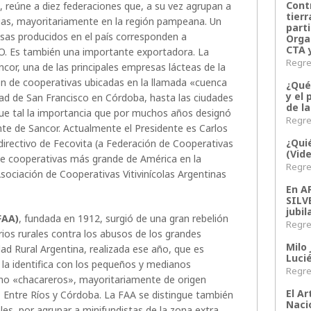
Contr
 reúne a diez federaciones que, a su vez agrupan a
tier
ias, mayoritariamente en la región pampeana. Un
parti
osas producidos en el país corresponden a
Orga
CTA 
. Es también una importante exportadora. La
Regres
ncor, una de las principales empresas lácteas de la
ón de cooperativas ubicadas en la llamada «cuenca
¿Qué
y el 
dad de San Francisco en Córdoba, hasta las ciudades
de l
Fue tal la importancia que por muchos años designó
Regres
ente de Sancor. Actualmente el Presidente es Carlos
¿Qui
irectivo de Fecovita (a Federación de Cooperativas
(Vid
d de cooperativas más grande de América en la
Regres
a Asociación de Cooperativas Vitivinícolas Argentinas
En 
SILV
jubil
FAA)
, fundada en 1912, surgió de una gran rebelión
Regres
ios rurales contra los abusos de los grandes
Milo 
ad Rural Argentina, realizada ese año, que es
Lucié
 la identifica con los pequeños y medianos
Regres
omo «chacareros», mayoritariamente de origen
El Ar
e, Entre Ríos y Córdoba. La FAA se distingue también
Naci
les, por agrupar a minifundistas de la zona extra