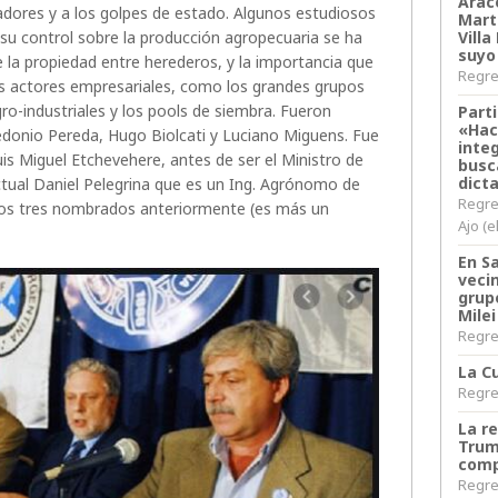
Arace
adores y a los golpes de estado. Algunos estudiosos
Martí
su control sobre la producción agropecuaria se ha
Villa
suyo
 la propiedad entre herederos, y la importancia que
Regres
vos actores empresariales, como los grandes grupos
o-industriales y los pools de siembra. Fueron
Parti
«Hac
edonio Pereda, Hugo Biolcati y Luciano Miguens. Fue
inte
uis Miguel Etchevehere, antes de ser el Ministro de
busc
dict
actual Daniel Pelegrina que es un Ing. Agrónomo de
Regre
los tres nombrados anteriormente (es más un
Ajo (e
En S
veci
grup
Milei
Regres
La Cu
Regres
La r
Trum
comp
Regres