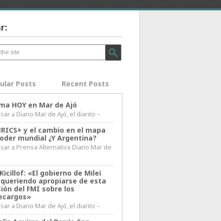
r:
ular Posts
Recent Posts
lima HOY en Mar de Ajó
ar a Diario Mar de Ajó, el diarito –
BRICS+ y el cambio en el mapa
poder mundial ¿Y Argentina?
sar a Prensa Alternativa Diario Mar de
l
Kicillof: «El gobierno de Milei
 queriendo apropiarse de esta
ión del FMI sobre los
ecargos»
ar a Diario Mar de Ajó, el diarito –