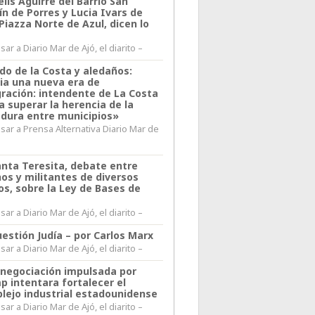
lis Aguirre del Barrio San
n de Porres y Lucia Ivars de
 Piazza Norte de Azul, dicen lo
ar a Diario Mar de Ajó, el diarito –
do de la Costa y aledaños:
ia una nueva era de
gración: intendente de La Costa
a superar la herencia de la
adura entre municipios»
sar a Prensa Alternativa Diario Mar de
l
anta Teresita, debate entre
nos y militantes de diversos
os, sobre la Ley de Bases de
ar a Diario Mar de Ajó, el diarito –
estión Judía – por Carlos Marx
ar a Diario Mar de Ajó, el diarito –
enegociación impulsada por
p intentara fortalecer el
lejo industrial estadounidense
ar a Diario Mar de Ajó, el diarito –