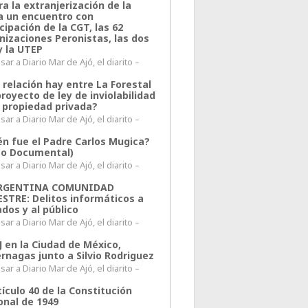
a la extranjerización de la
ra un encuentro con
cipación de la CGT, las 62
nizaciones Peronistas, las dos
y la UTEP
ar a Diario Mar de Ajó, el diarito –
 relación hay entre La Forestal
proyecto de ley de inviolabilidad
a propiedad privada?
ar a Diario Mar de Ajó, el diarito –
én fue el Padre Carlos Mugica?
eo Documental)
ar a Diario Mar de Ajó, el diarito –
ARGENTINA COMUNIDAD
ESTRE: Delitos informáticos a
ados y al público
ar a Diario Mar de Ajó, el diarito –
J en la Ciudad de México,
rnagas junto a Silvio Rodriguez
ar a Diario Mar de Ajó, el diarito –
tículo 40 de la Constitución
onal de 1949