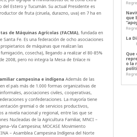
Regres
 del Estero y Tucumán. Su actual Presidente es
Navi
oductor de fruta (ciruela, durazno, uva) en 7 ha en
que 
“apoy
Regres
stas de Máquinas Agrícolas (FACMA)
, fundada en
La Di
de Santa Fe. Es una federación de ocho asociaciones
Regr
propietarios de máquinas que realizan las
, fumigación, cosecha), llegando a realizar el 80-85%
Que 
repr
 de 2008, pero no integra la Mesa de Enlace ni
o la 
polít
Regres
familiar campesina e indígena
Además de las
en el país más de 1.000 formas organizativas de
formales, asociaciones civiles, cooperativas,
federaciones y confederaciones. La mayoría tiene
esentación gremial o de servicios productivos,
 a nivela nacional y regional, entre las que se
nes Nucleadas de la Agricultura Familiar, MNCI –
ígena–Vía Campesina; MOCASE Movimiento
CINA – Asamblea Campesina Indígena del Norte