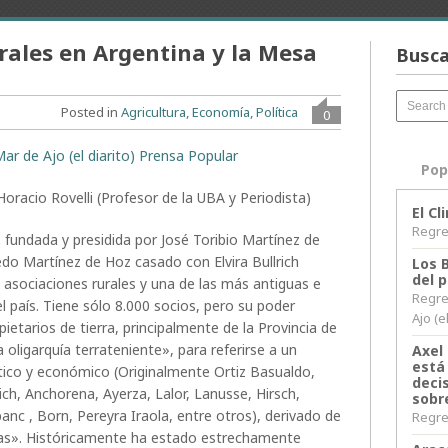
rales en Argentina y la Mesa
Busca
Posted in
Agricultura
,
Economía
,
Política
0
ar de Ajo (el diarito) Prensa Popular
Pop
oracio Rovelli (Profesor de la UBA y Periodista)
El C
Regres
,
fundada y presidida por José Toribio Martínez de
edo Martínez de Hoz casado con Elvira Bullrich
Los 
del 
s asociaciones rurales y una de las más antiguas e
Regre
l país. Tiene sólo 8.000 socios, pero su poder
Ajo (e
ietarios de tierra, principalmente de la Provincia de
 oligarquía terrateniente», para referirse a un
Axel 
está
ico y económico (Originalmente Ortiz Basualdo,
decis
ch, Anchorena, Ayerza, Lalor, Lanusse, Hirsch,
sobr
nc , Born, Pereyra Iraola, entre otros), derivado de
Regres
cias». Históricamente ha estado estrechamente