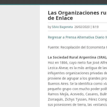
Las Organizaciones ru
de Enlace
by
Silvio Bageneta
26/02/2020 | 8:19
Regresar a Prensa Alternativa Diario M
Fuente: Recopilación del Economista H
La Sociedad Rural Argentina (SRA)
Hoz en 1866, cuyo nieto fue José Alfr
Lezica Alvear, es la más antigua de la
influyentes organizaciones privadas de
proviene de agrupar a los grandes prop
Buenos Aires. Se la identifica como «la
pequeño grupo con mucho poder polít
Ramos Mejía, Acevedo, Casares, Bullri
Zorraquín, Zichys Tyssen, Pérez Compa
sus posesiones de tierra, las «estan