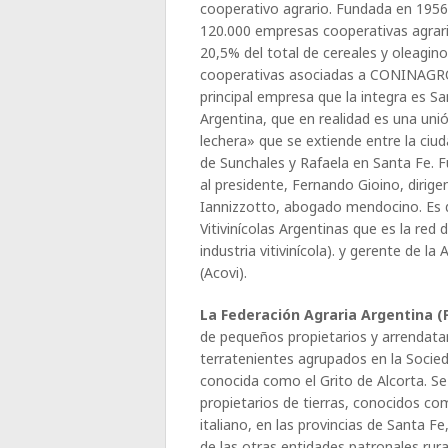
cooperativo agrario. Fundada en 1956,
120.000 empresas cooperativas agrar
20,5% del total de cereales y oleagin
cooperativas asociadas a CONINAGRO
principal empresa que la integra es Sa
Argentina, que en realidad es una uni
lechera» que se extiende entre la ciu
de Sunchales y Rafaela en Santa Fe. 
al presidente, Fernando Gioino, dirig
Iannizzotto, abogado mendocino. Es d
Vitivinícolas Argentinas que es la re
industria vitivinícola). y gerente de l
(Acovi).
La Federación Agraria Argentina (
de pequeños propietarios y arrendatar
terratenientes agrupados en la Socied
conocida como el Grito de Alcorta. Se
propietarios de tierras, conocidos c
italiano, en las provincias de Santa F
de las otras entidades patronales rura