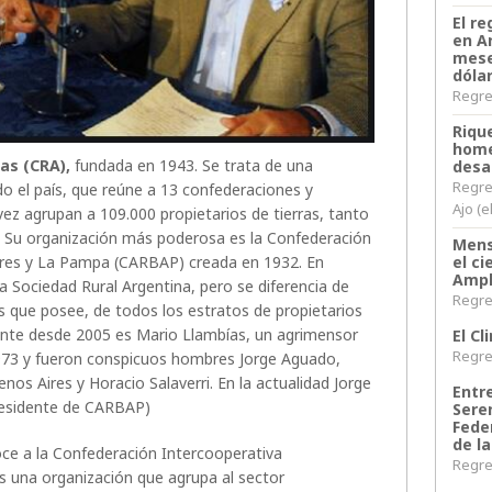
El re
en A
mese
dóla
Regres
Riqu
home
as (CRA),
fundada en 1943. Se trata de una
desa
Regre
o el país, que reúne a 13 confederaciones y
Ajo (e
vez agrupan a 109.000 propietarios de tierras, tanto
Su organización más poderosa es la Confederación
Mens
ires y La Pampa (CARBAP) creada en 1932. En
el c
Ampl
a Sociedad Rural Argentina, pero se diferencia de
Regres
s que posee, de todos los estratos de propietarios
idente desde 2005 es Mario Llambías, un agrimensor
El C
Regres
1973 y fueron conspicuos hombres Jorge Aguado,
nos Aires y Horacio Salaverri. En la actualidad Jorge
Entr
residente de CARBAP)
Sere
Fede
de la
oce a la Confederación Intercooperativa
Regres
s una organización que agrupa al sector