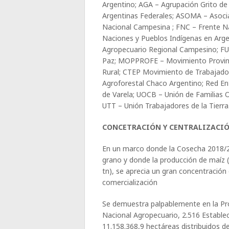
Argentino; AGA – Agrupación Grito de
Argentinas Federales; ASOMA – Asocia
Nacional Campesina ; FNC – Frente N
Naciones y Pueblos Indígenas en Argen
Agropecuario Regional Campesino; FUN
Paz; MOPPROFE – Movimiento Provinc
Rural; CTEP Movimiento de Trabajado
Agroforestal Chaco Argentino; Red En
de Varela; UOCB – Unión de Familias 
UTT – Unión Trabajadores de la Tierra
CONCETRACIÓN Y CENTRALIZACI
En un marco donde la Cosecha 2018/2
grano y donde la producción de maíz (
tn), se aprecia un gran concentración 
comercialización
Se demuestra palpablemente en la Pro
Nacional Agropecuario, 2.516 Establ
11.158.368,9 hectáreas distribuidos d