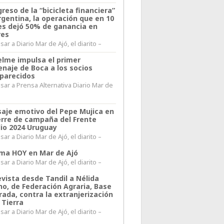
greso de la “bicicleta financiera”
rgentina, la operación que en 10
s dejó 50% de ganancia en
res
ar a Diario Mar de Ajó, el diarito –
elme impulsa el primer
naje de Boca a los socios
parecidos
sar a Prensa Alternativa Diario Mar de
l
aje emotivo del Pepe Mujica en
ierre de campaña del Frente
io 2024 Uruguay
ar a Diario Mar de Ajó, el diarito –
lima HOY en Mar de Ajó
ar a Diario Mar de Ajó, el diarito –
evista desde Tandil a Nélida
no, de Federación Agraria, Base
rada, contra la extranjerización
 Tierra
ar a Diario Mar de Ajó, el diarito –