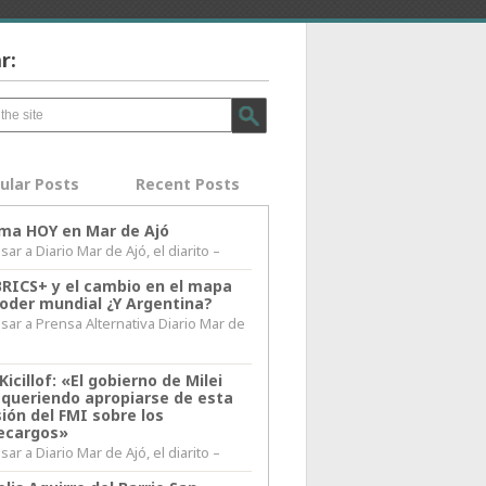
r:
ular Posts
Recent Posts
lima HOY en Mar de Ajó
ar a Diario Mar de Ajó, el diarito –
BRICS+ y el cambio en el mapa
poder mundial ¿Y Argentina?
sar a Prensa Alternativa Diario Mar de
l
Kicillof: «El gobierno de Milei
 queriendo apropiarse de esta
ión del FMI sobre los
ecargos»
ar a Diario Mar de Ajó, el diarito –