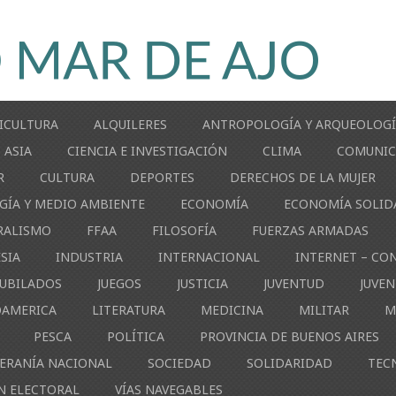
ICULTURA
ALQUILERES
ANTROPOLOGÍA Y ARQUEOLOG
ASIA
CIENCIA E INVESTIGACIÓN
CLIMA
COMUNIC
R
CULTURA
DEPORTES
DERECHOS DE LA MUJER
GÍA Y MEDIO AMBIENTE
ECONOMÍA
ECONOMÍA SOLID
RALISMO
FFAA
FILOSOFÍA
FUERZAS ARMADAS
ESIA
INDUSTRIA
INTERNACIONAL
INTERNET – CO
JUBILADOS
JUEGOS
JUSTICIA
JUVENTUD
JUVE
OAMERICA
LITERATURA
MEDICINA
MILITAR
M
PESCA
POLÍTICA
PROVINCIA DE BUENOS AIRES
ERANÍA NACIONAL
SOCIEDAD
SOLIDARIDAD
TEC
N ELECTORAL
VÍAS NAVEGABLES