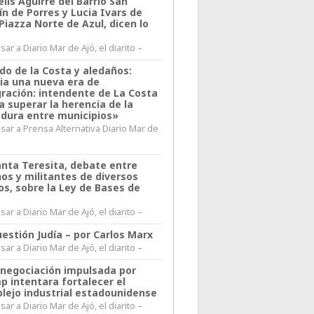
lis Aguirre del Barrio San
n de Porres y Lucia Ivars de
 Piazza Norte de Azul, dicen lo
ar a Diario Mar de Ajó, el diarito –
do de la Costa y aledaños:
ia una nueva era de
gración: intendente de La Costa
a superar la herencia de la
adura entre municipios»
sar a Prensa Alternativa Diario Mar de
l
anta Teresita, debate entre
nos y militantes de diversos
os, sobre la Ley de Bases de
ar a Diario Mar de Ajó, el diarito –
estión Judía – por Carlos Marx
ar a Diario Mar de Ajó, el diarito –
enegociación impulsada por
p intentara fortalecer el
lejo industrial estadounidense
ar a Diario Mar de Ajó, el diarito –