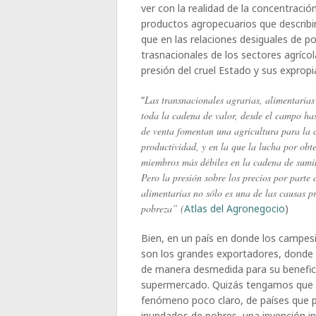
ver con la realidad de la concentraci
productos agropecuarios que describ
que en las relaciones desiguales de p
trasnacionales de los sectores agríco
presión del cruel Estado y sus exprop
“
Las transnacionales agrarias, alimentarias
toda la cadena de valor, desde el campo has
de venta fomentan una agricultura para la c
productividad, y en la que la lucha por obt
miembros más débiles en la cadena de sumin
Pero la presión sobre los precios por parte
alimentarias no sólo es una de las causas p
pobreza” (
Atlas del Agronegocio
)
Bien, en un país en donde los campes
son los grandes exportadores, donde 
de manera desmedida para su beneficio
supermercado. Quizás tengamos que d
fenómeno poco claro, de países que p
inundados de pobres, una invención i