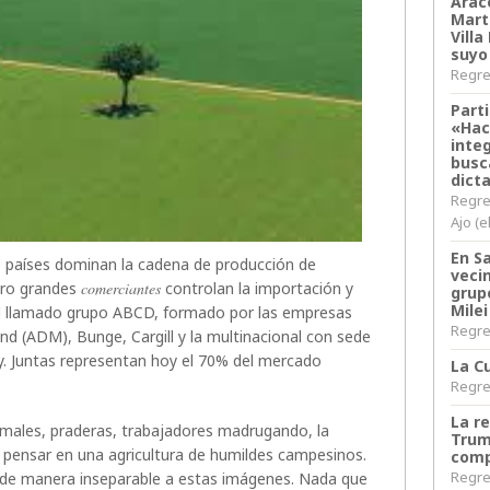
Arace
Martí
Villa
suyo
Regres
Parti
«Hac
inte
busc
dict
Regre
Ajo (e
En S
0 países dominan la cadena de producción de
veci
tro grandes
comerciantes
controlan la importación y
grup
Milei
el llamado grupo ABCD, formado por las empresas
Regres
d (ADM), Bunge, Cargill y la multinacional con sede
. Juntas representan hoy el 70% del mercado
La Cu
Regres
La r
imales, praderas, trabajadores madrugando, la
Trum
n pensar en una agricultura de humildes campesinos.
comp
Regres
 de manera inseparable a estas imágenes. Nada que