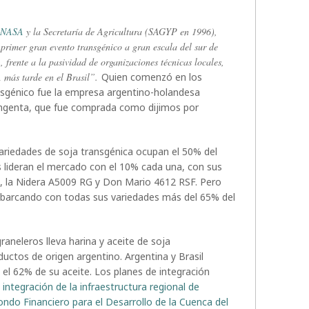
ENASA
y la Secretaría de Agricultura (SAGYP en 1996),
l primer gran evento transgénico a gran escala del sur de
), frente a la pasividad de organizaciones técnicas locales,
más tarde en el Brasil”.
Quien comenzó en los
nsgénico fue la empresa argentino-holandesa
Syngenta, que fue comprada como dijimos por
variedades de soja transgénica ocupan el 50% del
 lideran el mercado con el 10% cada una, con sus
, la Nidera A5009 RG y Don Mario 4612 RSF. Pero
 abarcando con todas sus variedades más del 65% del
aneleros lleva harina y aceite de soja
uctos de origen argentino. Argentina y Brasil
 el 62% de su aceite. Los planes de integración
a integración de la infraestructura regional de
ondo Financiero para el Desarrollo de la Cuenca del