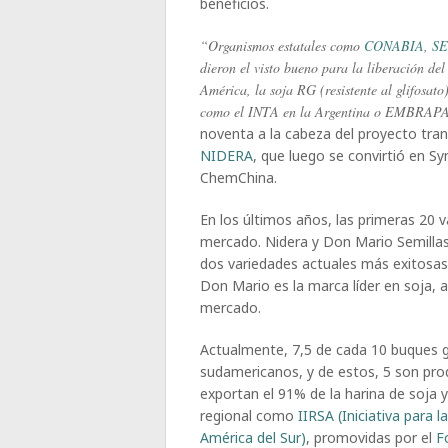
beneficios.
“Organismos estatales como
CONABIA
,
S
dieron el visto bueno para la liberación de
América, la soja RG (resistente al glifosato
como el INTA en la Argentina o EMBRAPA 
noventa a la cabeza del proyecto tra
NIDERA
, que luego se convirtió en 
ChemChina.
En los últimos años, las primeras 20 
mercado. Nidera y Don Mario Semillas
dos variedades actuales más exitosas
Don Mario es la marca líder en soja,
mercado.
Actualmente, 7,5 de cada 10 buques gr
sudamericanos, y de estos, 5 son prod
exportan el 91% de la harina de soja y
regional como
IIRSA (Iniciativa para l
América del Sur)
, promovidas por el
F