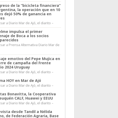
greso de la “bicicleta financiera”
rgentina, la operación que en 10
s dejó 50% de ganancia en
res
ar a Diario Mar de Ajó, el diarito –
elme impulsa el primer
naje de Boca a los socios
parecidos
sar a Prensa Alternativa Diario Mar de
l
aje emotivo del Pepe Mujica en
ierre de campaña del Frente
io 2024 Uruguay
ar a Diario Mar de Ajó, el diarito –
lima HOY en Mar de Ajó
ar a Diario Mar de Ajó, el diarito –
itas Bonavitta, la Cooperativa
euquén CALF, Huawei y EEUU
ar a Diario Mar de Ajó, el diarito –
evista desde Tandil a Nélida
no, de Federación Agraria, Base