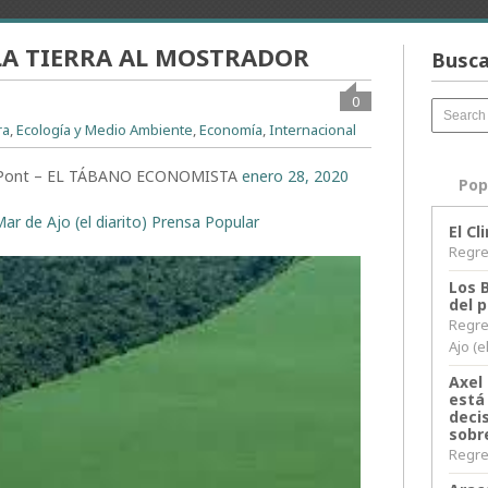
 LA TIERRA AL MOSTRADOR
Busca
0
ra
,
Ecología y Medio Ambiente
,
Economía
,
Internacional
del Pont – EL TÁBANO ECONOMISTA
enero 28, 2020
Pop
ar de Ajo (el diarito) Prensa Popular
El C
Regres
Los 
del 
Regre
Ajo (e
Axel 
está
decis
sobr
Regres