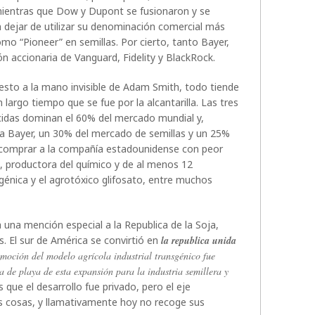
entras que Dow y Dupont se fusionaron y se
in dejar de utilizar su denominación comercial más
o “Pioneer” en semillas. Por cierto, tanto Bayer,
 accionaria de Vanguard, Fidelity y BlackRock.
esto a la mano invisible de Adam Smith, todo tiende
largo tiempo que se fue por la alcantarilla. Las tres
cidas dominan el 60% del mercado mundial y,
a Bayer, un 30% del mercado de semillas y un 25%
 comprar a la compañía estadounidense con peor
a, productora del químico y de al menos 12
génica y el agrotóxico glifosato, entre muchos
una mención especial a la Republica de la Soja,
. El sur de América se convirtió en
la republica unida
moción del modelo agrícola industrial transgénico fue
za de playa de esta expansión para la industria semillera y
 que el desarrollo fue privado, pero el eje
las cosas, y llamativamente hoy no recoge sus