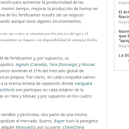
aboración para aumentar la productividad de las
Regres
al mismo tiempo, mejorar la producción de humus en
El Ar
ria de los fertilizantes resultó ser un negocio
Naci
undo aunque tiene algunos inconvenientes.
Regres
Navi
so sus costos se orientan por los precios del gas y el
que 
ncuentran en lugares con disponibilidad de energías fósiles
“apoy
Regres
La Di
de fertilizantes y, por supuesto, su
Regr
nopolios:
Agrium (Canadá)
,
Yara (Noruega)
y
Mosaic
 juntos dominan el 21% del mercado global de
ábricas propias. Por cierto, en cada compañía vamos
 a la eterna letanía de repetición donde
Vanguard
ackRock
son partícipes en cada eslabón de la
as en Yara y Mosaic y por supuesto en los cuatro
n semillas y pesticidas, dos parte de una misma
polizan el mercado. Bueno,
Bayer
tuvo la peregrina
adquirir
Monsanto
; por su parte,
ChemChina