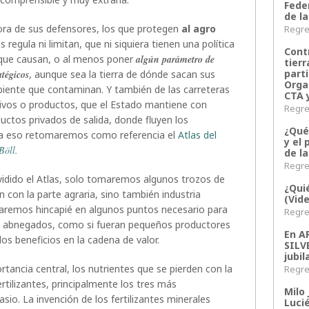
Fede
de la
ra de sus defensores, los que protegen
al agro
Regres
 regula ni limitan, que ni siquiera tienen una política
Contr
que causan, o al menos poner
algún parámetro de
tier
parti
atégicos
, aunque sea la tierra de dónde sacan sus
Orga
mbiente que contaminan. Y también de las carreteras
CTA 
tivos o productos, que el Estado mantiene con
Regres
uctos privados de salida, donde fluyen los
¿Qué
ra eso retomaremos como referencia el
Atlas del
y el 
Böll.
de l
Regres
ividido el Atlas, solo tomaremos algunos trozos de
¿Qui
n con la parte agraria, sino también industria
(Vid
 haremos hincapié en algunos puntos necesario para
Regres
res abnegados, como si fueran pequeños productores
En 
los beneficios en la cadena de valor.
SILV
jubil
rtancia central, los nutrientes que se pierden con la
Regres
tilizantes, principalmente los tres más
Milo 
sio. La invención de los fertilizantes minerales
Lucié