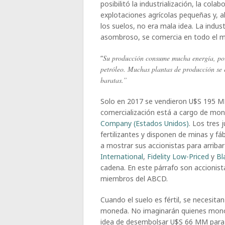
posibilitó la industrialización, la col
explotaciones agrícolas pequeñas y, 
los suelos, no era mala idea. La indust
asombroso, se comercia en todo el m
“
Su producción consume mucha energía, por e
petróleo. Muchas plantas de producción se e
baratas.”
Solo en 2017 se vendieron U$S 195 MM 
comercialización está a cargo de mo
Company (Estados Unidos)
. Los tres
fertilizantes y disponen de minas y f
a mostrar sus accionistas para arribar
International
,
Fidelity Low-Priced
y
Bl
cadena. En este párrafo son accionist
miembros del ABCD.
Cuando el suelo es fértil, se necesita
moneda. No imaginarán quienes mono
idea de desembolsar U$S 66 MM para 