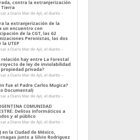
rada, contra la extranjerización
 Tierra
ar a Diario Mar de Ajó, el diarito –
a la extranjerización de la
ra un encuentro con
cipación de la CGT, las 62
nizaciones Peronistas, las dos
y la UTEP
ar a Diario Mar de Ajó, el diarito –
 relación hay entre La Forestal
proyecto de ley de inviolabilidad
a propiedad privada?
ar a Diario Mar de Ajó, el diarito –
én fue el Padre Carlos Mugica?
eo Documental)
ar a Diario Mar de Ajó, el diarito –
ARGENTINA COMUNIDAD
ESTRE: Delitos informáticos a
ados y al público
ar a Diario Mar de Ajó, el diarito –
J en la Ciudad de México,
rnagas junto a Silvio Rodriguez