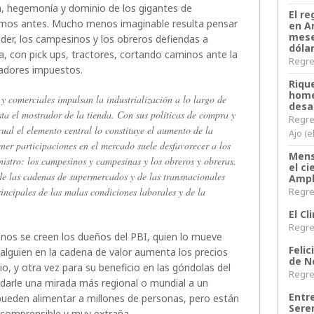
ón, hegemonía y dominio de los gigantes de
El re
imos antes. Mucho menos imaginable resulta pensar
en A
mese
oder, los campesinos y los obreros defiendas a
dóla
la, con pick ups, tractores, cortando caminos ante la
Regres
iadores impuestos.
Riqu
home
 y comerciales impulsan la industrialización a lo largo de
desa
ta el mostrador de la tienda. Con sus políticas de compra y
Regre
ual el elemento central lo constituye el aumento de la
Ajo (e
ener participaciones en el mercado suele desfavorecer a los
Mens
istro: los campesinos y campesinas y los obreros y obreras.
el c
 de las cadenas de supermercados y de las transnacionales
Ampl
rincipales de las malas condiciones laborales y de la
Regres
El C
Regres
inos se creen los dueños del PBI, quien lo mueve
Felic
alguien en la cadena de valor aumenta los precios
de N
, y otra vez para su beneficio en las góndolas del
Regres
arle una mirada más regional o mundial a un
Entr
ueden alimentar a millones de personas, pero están
Sere
ncomprensible y muy extraña.