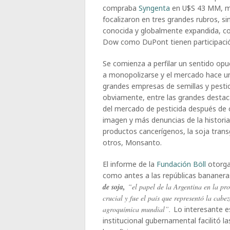
compraba
Syngenta
en U$S 43 MM, mi
focalizaron en tres grandes rubros, s
conocida y globalmente expandida, com
Dow como DuPont tienen participación
Se comienza a perfilar un sentido opu
a monopolizarse y el mercado hace un 
grandes empresas de semillas y pesti
obviamente, entre las grandes destac
del mercado de pesticida después de
imagen y más denuncias de la histori
productos cancerígenos, la soja trans
otros, Monsanto.
El informe de la
Fundación Böll
otorga 
como antes a las repúblicas bananeras
de soja,
“el papel de la Argentina en la pro
crucial y fue el país que representó la cabe
agroquímica mundial”.
Lo interesante es
institucional gubernamental facilitó 